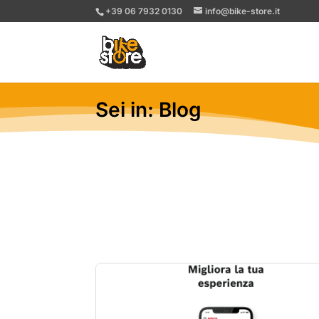
+39 06 7932 0130
info@bike-store.it
Sei in: Blog