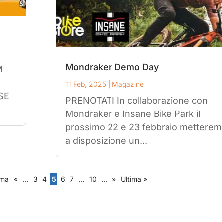
Mondraker Demo Day
M
11 Feb, 2025
|
Magazine
ISE
PRENOTATI In collaborazione con
Mondraker e Insane Bike Park il
prossimo 22 e 23 febbraio mettere
a disposizione un...
ima
«
...
3
4
5
6
7
...
10
...
»
Ultima »