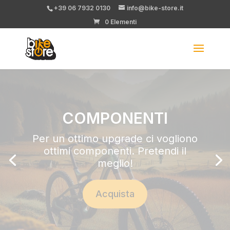
+39 06 7932 0130
info@bike-store.it
0 Elementi
30 giorni, zero rischi
Stai valutando una bici usata? Provala
per un mese, usala ovunque.
E se non è quella giusta, la cambi senza
perdere un euro.
Info e condizioni