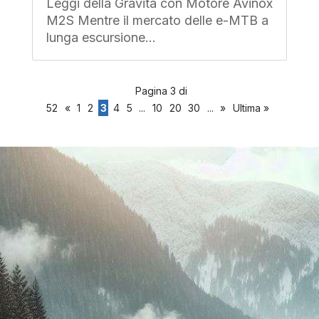
Leggi della Gravità con Motore Avinox
M2S Mentre il mercato delle e-MTB a
lunga escursione...
Pagina 3 di
52
«
1
2
3
4
5
...
10
20
30
...
»
Ultima »