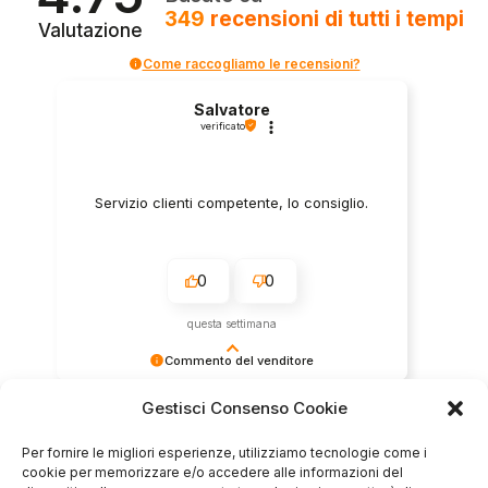
349
recensioni
di tutti i tempi
Valutazione
Come raccogliamo le recensioni?
Salvatore
verificato
Servizio clienti competente, lo consiglio.
0
0
questa settimana
Commento del venditore
Grazie per le tue belle parole! Siamo lieti che
Gestisci Consenso Cookie
l'acquisto sia andato liscio, e che possiamo
raccolte e verificate da
fornire il servizio giusto a clienti così fantastici.
Per fornire le migliori esperienze, utilizziamo tecnologie come i
Grazie ancora!
cookie per memorizzare e/o accedere alle informazioni del