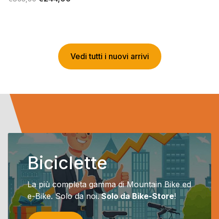
prezzo
prezzo
originale
attuale
era:
è:
€305,00.
€244,00.
Vedi tutti i nuovi arrivi
Biciclette
La più completa gamma di Mountain Bike ed
e-Bike. Solo da noi.
Solo da Bike-Store
!