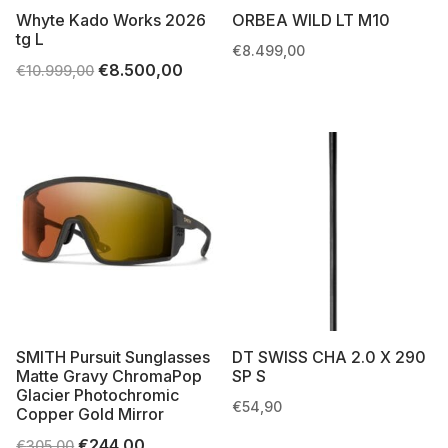
Whyte Kado Works 2026
ORBEA WILD LT M10
tg L
€
8.499,00
Il
€
8.500,00
Il
€
10.999,00
prezzo
prezzo
originale
attuale
era:
è:
€10.999,00.
€8.500,00.
SMITH Pursuit Sunglasses
DT SWISS CHA 2.0 X 290
Matte Gravy ChromaPop
SP S
Glacier Photochromic
€
54,90
Copper Gold Mirror
Il
€
244,00
Il
€
305,00