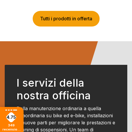
era:
è:
era:
è:
€11,98.
€11,95.
€7.299,00.
€3.499,0
Tutti i prodotti in offerta
I servizi della
nostra officina
Dalla manutenzione ordinaria a quella
straordinaria su bike ed e-bike, installazioni
4.75
di nuove parti per migliorare le prestazioni e
349
il tuning di sospensioni. Un team di
recensioni