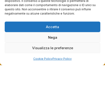
dispositivo. Il consenso a queste tecnologie ci permetterà di
elaborare dati come il comportamento di navigazione o ID unici su
questo sito. Non acconsentire o ritirare il consenso può influire
negativamente su alcune caratteristiche e funzioni.
Accetta
Nega
Dalla passione per il ciclismo e per le biciclette nasce il
team Bike-Store
Visualizza le preferenze
Cookie Policy
Privacy Policy
Store
Via Tancredi Canonico 29
00173 Roma
+39 06 7932 0130