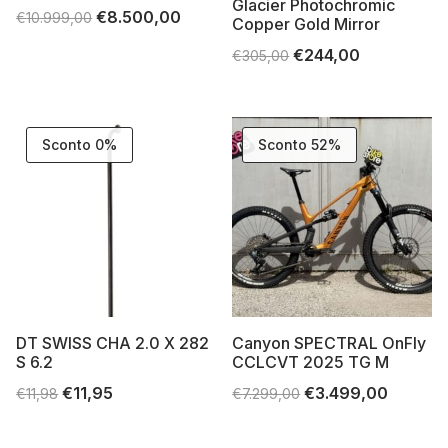
Glacier Photochromic
Il
€
8.500,00
Il
€
10.999,00
Copper Gold Mirror
prezzo
prezzo
Il
€
244,00
Il
€
305,00
originale
attuale
prezzo
prezzo
era:
è:
originale
attuale
€10.999,00.
€8.500,00.
era:
è:
Sconto 0%
Sconto 52%
€305,00.
€244,00.
DT SWISS CHA 2.0 X 282
Canyon SPECTRAL OnFly
S 6.2
CCLCVT 2025 TG M
Il
€
11,95
Il
Il
€
3.499,00
Il
€
11,98
€
7.299,00
prezzo
prezzo
prezzo
prezzo
originale
attuale
originale
attuale