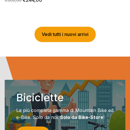
€
305,00
prezzo
prezzo
originale
attuale
era:
è:
€305,00.
€244,00.
Vedi tutti i nuovi arrivi
Biciclette
La più completa gamma di Mountain Bike ed
e-Bike. Solo da noi.
Solo da Bike-Store
!