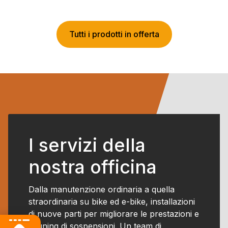
era:
è:
era:
è:
€11,98.
€11,95.
€7.299,00.
€3.499,0
Tutti i prodotti in offerta
I servizi della
nostra officina
Dalla manutenzione ordinaria a quella
straordinaria su bike ed e-bike, installazioni
di nuove parti per migliorare le prestazioni e
il tuning di sospensioni. Un team di