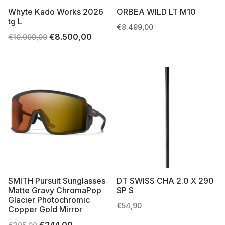
Whyte Kado Works 2026
ORBEA WILD LT M10
tg L
€
8.499,00
Il
€
8.500,00
Il
€
10.999,00
prezzo
prezzo
originale
attuale
era:
è:
€10.999,00.
€8.500,00.
SMITH Pursuit Sunglasses
DT SWISS CHA 2.0 X 290
Matte Gravy ChromaPop
SP S
Glacier Photochromic
€
54,90
Copper Gold Mirror
Il
€
244,00
Il