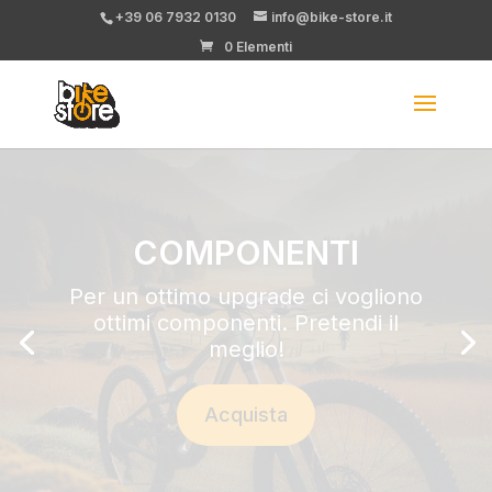
+39 06 7932 0130
info@bike-store.it
0 Elementi
30 giorni, zero rischi
Stai valutando una bici usata? Provala
per un mese, usala ovunque.
E se non è quella giusta, la cambi senza
perdere un euro.
Info e condizioni