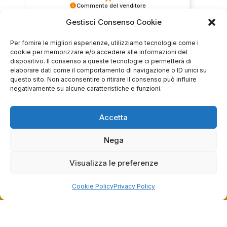
Commento del venditore
Gestisci Consenso Cookie
Grazie per le tue belle parole! Siamo lieti che
l'acquisto sia andato liscio, e che possiamo
raccolte e verificate da
fornire il servizio giusto a clienti così fantastici.
Per fornire le migliori esperienze, utilizziamo tecnologie come i
Grazie ancora!
cookie per memorizzare e/o accedere alle informazioni del
dispositivo. Il consenso a queste tecnologie ci permetterà di
elaborare dati come il comportamento di navigazione o ID unici su
questo sito. Non acconsentire o ritirare il consenso può influire
negativamente su alcune caratteristiche e funzioni.
Accetta
Nega
Dalla passione per il ciclismo e per le biciclette nasce il
Visualizza le preferenze
team Bike-Store
Cookie Policy
Privacy Policy