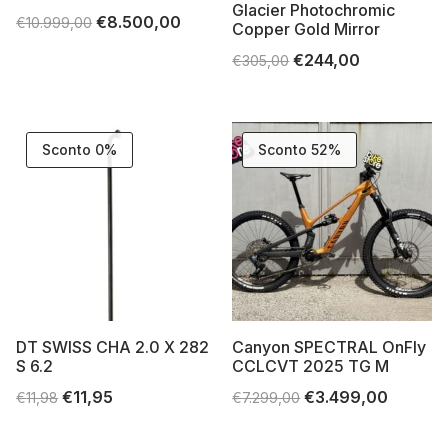
Glacier Photochromic
Il
€
8.500,00
Il
€
10.999,00
Copper Gold Mirror
prezzo
prezzo
Il
€
244,00
Il
€
305,00
originale
attuale
prezzo
prezzo
era:
è:
originale
attuale
€10.999,00.
€8.500,00.
era:
è:
Sconto 0%
Sconto 52%
€305,00.
€244,00.
DT SWISS CHA 2.0 X 282
Canyon SPECTRAL OnFly
S 6.2
CCLCVT 2025 TG M
Il
€
11,95
Il
Il
€
3.499,00
Il
€
11,98
€
7.299,00
prezzo
prezzo
prezzo
prezzo
originale
attuale
originale
attuale