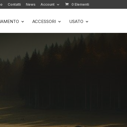
mo
Contatti
News
Account
0 Elementi
LIAMENTO
ACCESSORI
USATO
rni, zero