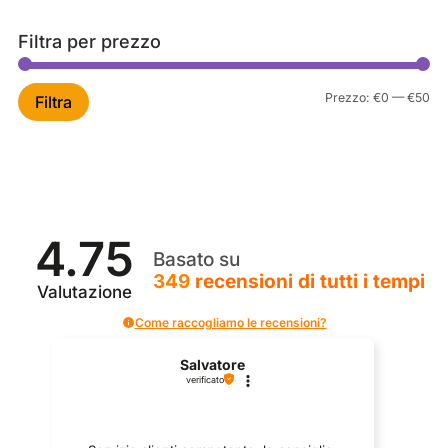
Filtra per prezzo
Pr
Pr
Prezzo:
€0
—
€50
Filtra
Mi
Ma
4.75
Basato su
349
recensioni
di tutti i tempi
Valutazione
Come raccogliamo le recensioni?
Salvatore
verificato