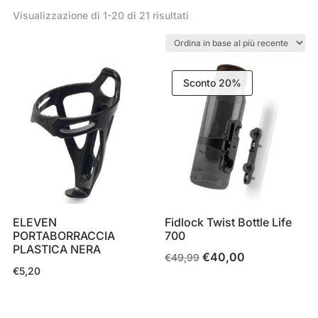
Ordina
Visualizzazione di 1-20 di 21 risultati
in
base
al
Sconto 20%
più
recente
ELEVEN
Fidlock Twist Bottle Life
PORTABORRACCIA
700
PLASTICA NERA
€
40,00
Il
Il
€
49,99
€
5,20
prezzo
prezzo
originale
attuale
era:
è: