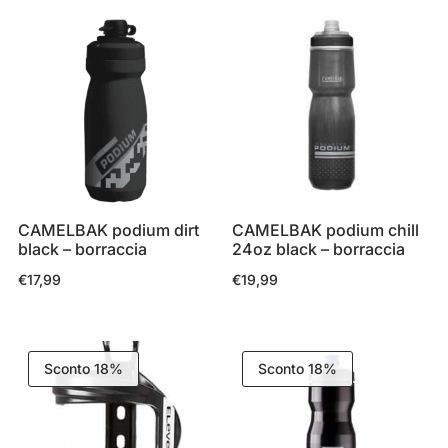
era:
è:
€19,99.
€17,99.
CAMELBAK podium dirt
CAMELBAK podium chill
black – borraccia
24oz black – borraccia
€
17,99
€
19,99
Sconto 18%
Sconto 18%