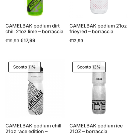
CAMELBAK podium dirt
CAMELBAK podium 21oz
chill 21oz lime – borraccia
frieyred – borraccia
€
17,99
Il
Il
€
19,99
€
12,99
prezzo
prezzo
originale
attuale
era:
è:
Sconto 11%
Sconto 13%
€19,99.
€17,99.
CAMELBAK podium chill
CAMELBAK podium ice
21oz race edition –
21OZ – borraccia