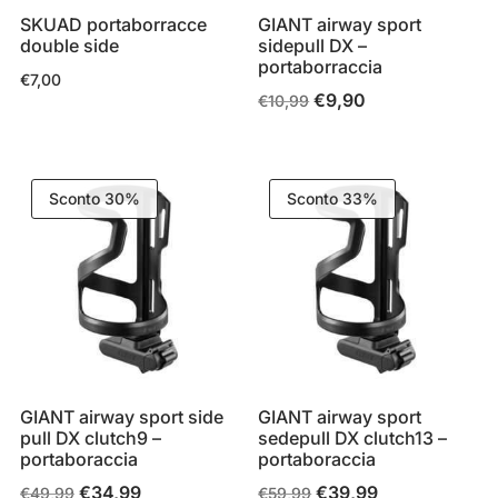
SKUAD portaborracce
GIANT airway sport
double side
sidepull DX –
portaborraccia
€
7,00
€
9,90
Il
Il
€
10,99
prezzo
prezzo
originale
attuale
era:
è:
Sconto 30%
Sconto 33%
€10,99.
€9,90.
GIANT airway sport side
GIANT airway sport
pull DX clutch9 –
sedepull DX clutch13 –
portaboraccia
portaboraccia
€
34,99
€
39,99
Il
Il
Il
Il
€
49,99
€
59,99