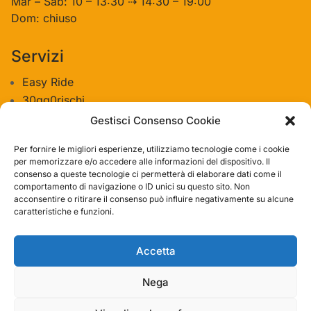
Mar – Sab: 10 – 13:30 ⇢ 14:30 – 19:00
Dom: chiuso
Servizi
Easy Ride
30gg0rischi
Servizi Officina
Gestisci Consenso Cookie
Valutazione usato
Per fornire le migliori esperienze, utilizziamo tecnologie come i cookie
per memorizzare e/o accedere alle informazioni del dispositivo. Il
consenso a queste tecnologie ci permetterà di elaborare dati come il
Azienda
comportamento di navigazione o ID unici su questo sito. Non
acconsentire o ritirare il consenso può influire negativamente su alcune
Contatti
caratteristiche e funzioni.
Privacy policy
Termini e condizioni
Accetta
Nega