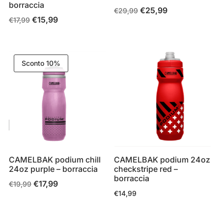
borraccia
€
25,99
Il
Il
€
29,99
€
15,99
Il
Il
€
17,99
prezzo
prezzo
prezzo
prezzo
originale
attuale
originale
attuale
era:
è:
era:
è:
€29,99.
€25,99.
Sconto 10%
€17,99.
€15,99.
CAMELBAK podium chill
CAMELBAK podium 24oz
24oz purple – borraccia
checkstripe red –
borraccia
€
17,99
Il
Il
€
19,99
€
14,99
prezzo
prezzo
originale
attuale