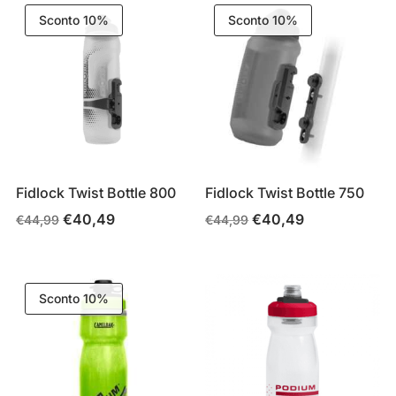
€49,99.
€40,00.
Sconto 10%
Sconto 10%
Fidlock Twist Bottle 800
Fidlock Twist Bottle 750
€
40,49
€
40,49
Il
Il
Il
Il
€
44,99
€
44,99
prezzo
prezzo
prezzo
prezzo
originale
attuale
originale
attuale
era:
è:
era:
è:
Sconto 10%
€44,99.
€40,49.
€44,99.
€40,49.