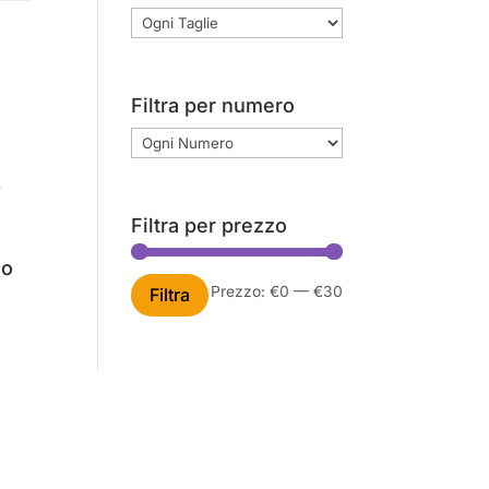
Filtra per numero
Filtra per prezzo
mo
Prezzo
Prezzo
Prezzo:
€0
—
€30
Filtra
Min
Max
.