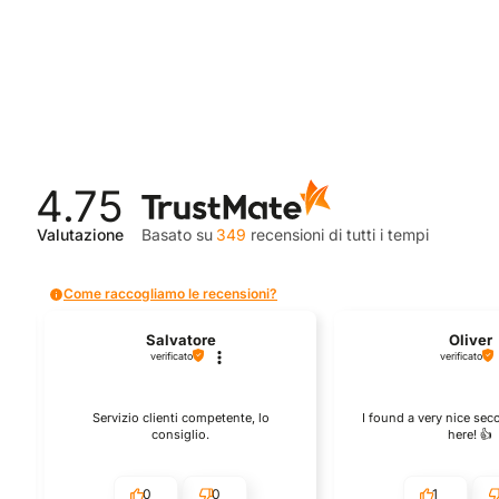
era:
è:
era:
€16,90.
€8,50.
€19,90.
4.75
Valutazione
Basato su
349
recensioni
di tutti i tempi
Come raccogliamo le recensioni?
Salvatore
Oliver
verificato
verificato
Servizio clienti competente, lo
I found a very nice se
consiglio.
here! 👍️
0
0
1