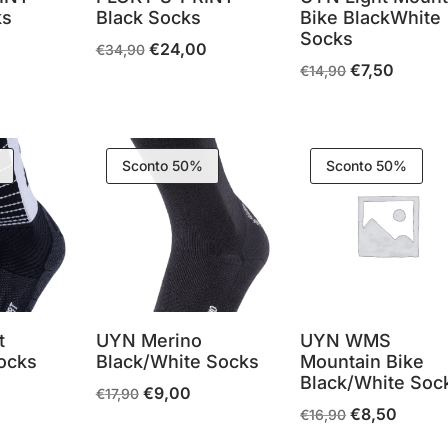
ks
Black Socks
Bike BlackWhite
Socks
€
24,00
Il
Il
Il
€
34,90
€
7,50
Il
Il
€
14,90
prezzo
prezzo
prezzo
prezzo
prezzo
attuale
originale
attuale
originale
attuale
è:
era:
è:
era:
è:
€27,00.
€34,90.
€24,00.
Sconto 50%
Sconto 50%
€14,90.
€7,50.
t
UYN Merino
UYN WMS
ocks
Black/White Socks
Mountain Bike
Black/White Soc
€
9,00
l
Il
Il
€
17,90
€
8,50
Il
Il
€
16,90
prezzo
prezzo
prezzo
prezzo
prezzo
attuale
originale
attuale