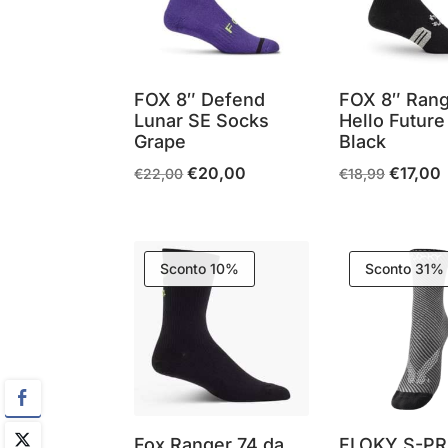
FOX 8″ Defend
FOX 8″ Ran
Lunar SE Socks
Hello Futur
Grape
Black
€
20,00
€
17,00
Il
Il
Il
Il
€
22,00
€
18,99
prezzo
prezzo
prezzo
p
originale
attuale
originale
a
era:
è:
era:
è
Sconto 10%
Sconto 31%
€22,00.
€20,00.
€18,99.
€
Fox Ranger 74 da
FLOKY S-PR