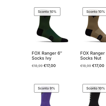
in
base
Sconto 10%
Sconto 10%
al
più
recente
FOX Ranger 6″
FOX Ranger
Socks Ivy
Socks Nut
€
17,00
€
17,00
Il
Il
Il
Il
€
18,99
€
18,99
prezzo
prezzo
prezzo
p
originale
attuale
originale
a
era:
è:
era:
è
Sconto 9%
Sconto 10%
€18,99.
€17,00.
€18,99.
€