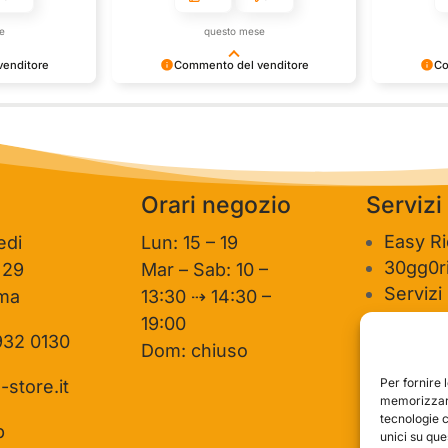
e
questo mese
enditore
Commento del venditore
Co
one così
Grazie per le tue belle parole!
Siamo conte
ervire clienti
Apprezziamo il tempo che dedichi a
recensione 
mpo e lo sforzo
condividere la tua esperienza con noi.
per clienti
e la tua
Siamo felici di avere clienti come te.
personale 
vediamo in
Saluti, personale del negozio.
Orari negozio
Servizi
Easy R
edi
Lun: 15 – 19
30gg0ri
 29
Mar – Sab: 10 –
Servizi
ma
13:30 ⇢ 14:30 –
Valutaz
19:00
932 0130
usato
Dom: chiuso
Per fornire 
-store.it
memorizzare
tecnologie 
p
unici su que