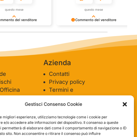
questo mese
questo mese
mmento del venditore
Commento del venditore
nti della tua bella
Ci rende molto felici vedere la tua
e della fiducia. Siamo grati
fantastica recensione! Lavoriamo
 fantastici come te. Saluti,
sodo per soddisfare le esigenze di
del negozio.
clienti come te, e siamo contenti di
esserci riusciti. Speriamo che tornerai
da noi :) Saluti
Azienda
ide
Contatti
schi
Privacy policy
 Officina
Termini e
ione
condizioni
Gestisci Consenso Cookie
le migliori esperienze, utilizziamo tecnologie come i cookie per
 e/o accedere alle informazioni del dispositivo. Il consenso a queste
ci permetterà di elaborare dati come il comportamento di navigazione o ID
sto sito. Non acconsentire o ritirare il consenso può influire