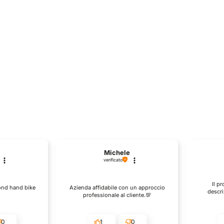
originale
attuale
è:
era:
è:
era:
è:
€10,00.
€17,90.
€9,00.
€16,90.
€8,50.
Michele
verificato
Il p
cond hand bike
Azienda affidabile con un approccio
descri
professionale al cliente.💯
0
1
0