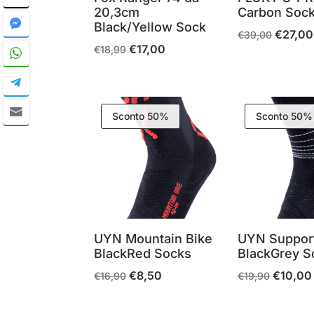
20,3cm
Carbon Soc
Black/Yellow Sock
€
27,00
Il
€
39,00
€
17,00
Il
Il
€
18,99
prezzo
prezzo
prezzo
originale
originale
attuale
era:
era:
è:
€39,00.
Sconto 50%
Sconto 50%
€18,99.
€17,00.
UYN Mountain Bike
UYN Suppor
BlackRed Socks
BlackGrey S
€
8,50
€
10,00
Il
Il
Il
I
€
16,90
€
19,90
prezzo
prezzo
prezzo
originale
attuale
originale