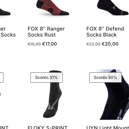
ger
FOX 8″ Ranger
FOX 8″ Defend
e Socks
Socks Rust
Socks Black
€
17,00
€
20,00
Il
Il
Il
Il
€
18,99
€
22,99
prezzo
prezzo
prezzo
prez
rezzo
originale
attuale
originale
attua
ttuale
era:
è:
era:
è:
:
€18,99.
€17,00.
€22,99.
€20,
Sconto 31%
Sconto 50%
17,00.
INT
FLOKY S-PRINT
UYN Light Mount