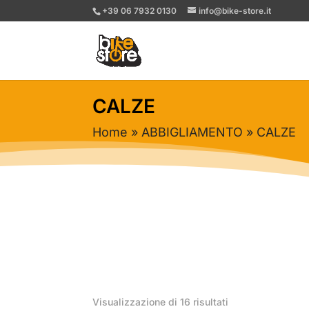
+39 06 7932 0130
info@bike-store.it
CALZE
Home
»
ABBIGLIAMENTO
» CALZE
Ordina
Visualizzazione di 16 risultati