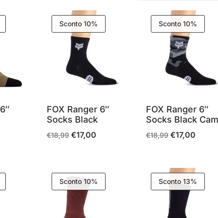
Sconto 10%
Sconto 10%
 6″
FOX Ranger 6″
FOX Ranger 6″
Socks Black
Socks Black Ca
€
17,00
€
17,00
Il
Il
Il
Il
€
18,99
€
18,99
rezzo
prezzo
prezzo
prezzo
prezzo
ttuale
originale
attuale
originale
attuale
:
era:
è:
era:
è:
Sconto 10%
Sconto 13%
17,00.
€18,99.
€17,00.
€18,99.
€17,00