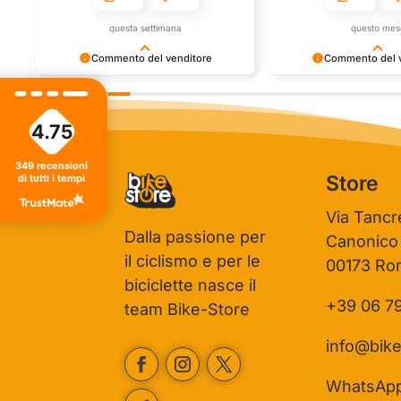
questa settimana
questo mes
Commento del venditore
Commento del v
Grazie per le tue belle parole! Siamo
Grazie per una recensi
ti
lieti che l'acquisto sia andato liscio, e
positiva - è un piacere s
che possiamo fornire il servizio giusto
così! Apprezziamo il te
4.75
a clienti così fantastici. Grazie ancora!
che metti nel condivider
esperienza con noi. Ci 
349
recensioni
giro!
Store
di tutti i tempi
Via Tancr
Dalla passione per
Canonico
il ciclismo e per le
00173 Ro
biciclette nasce il
+39 06 7
team Bike-Store
info@bike
WhatsAp