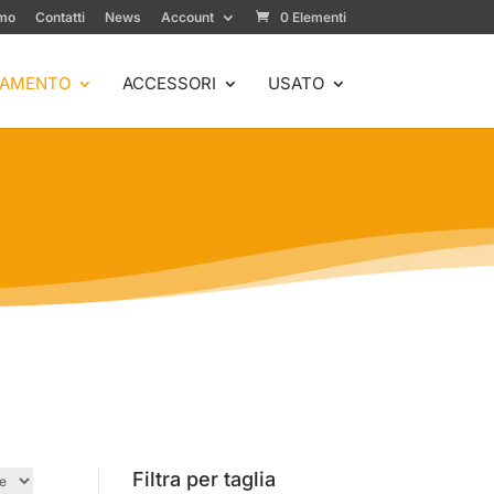
amo
Contatti
News
Account
0 Elementi
IAMENTO
ACCESSORI
USATO
Filtra per taglia