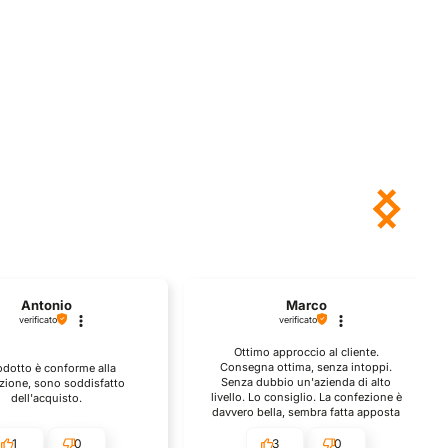
Antonio
Marco
verificato
verificato
Ottimo approccio al cliente.
Consegna ottima, senza intoppi.
rodotto è conforme alla
Senza dubbio un'azienda di alto
zione, sono soddisfatto
livello. Lo consiglio. La confezione è
dell'acquisto.
davvero bella, sembra fatta apposta
per me.
1
0
3
0