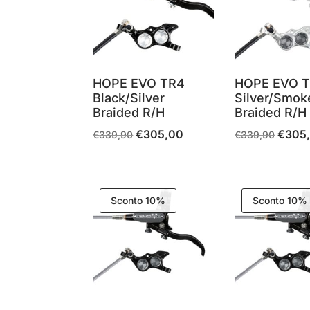
HOPE EVO TR4
HOPE EVO 
Black/Silver
Silver/Smok
Braided R/H
Braided R/H
€
305,00
€
305
Il
Il
Il
€
339,90
€
339,90
prezzo
prezzo
prezzo
originale
attuale
origina
era:
è:
era:
Sconto 10%
Sconto 10%
€339,90.
€305,00.
€339,9