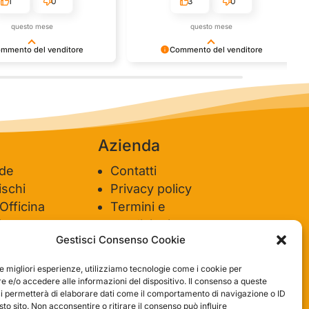
1
0
3
0
questo mese
questo mese
mmento del venditore
Commento del venditore
nti della tua bella
Ci rende molto felici vedere la tua
e della fiducia. Siamo grati
fantastica recensione! Lavoriamo
 fantastici come te. Saluti,
sodo per soddisfare le esigenze di
del negozio.
clienti come te, e siamo contenti di
esserci riusciti. Speriamo che tornerai
da noi :) Saluti
Azienda
ide
Contatti
schi
Privacy policy
 Officina
Termini e
ione
condizioni
Gestisci Consenso Cookie
le migliori esperienze, utilizziamo tecnologie come i cookie per
 e/o accedere alle informazioni del dispositivo. Il consenso a queste
ci permetterà di elaborare dati come il comportamento di navigazione o ID
sto sito. Non acconsentire o ritirare il consenso può influire