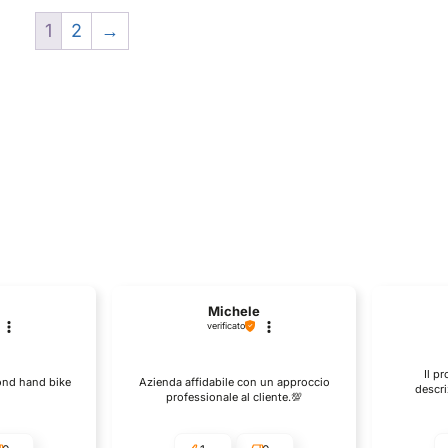
è:
era:
è:
era:
è:
1
2
→
9.
€254,90.
€339,99.
€254,90.
€339,99.
€2
Michele
verificato
Il p
cond hand bike
Azienda affidabile con un approccio
descri
professionale al cliente.💯