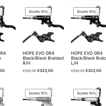
Sconto 10%
Sconto 10%
GR4
HOPE EVO GR4
HOPE EVO GR4
e
Black/Black Braided
Black/Black Brai
R/H
L/H
,00
€
323,00
€
323,00
Il
Il
Il
Il
Il
€
359,90
€
359,90
prezzo
prezzo
prezzo
prezzo
pr
e
attuale
originale
attuale
originale
att
è:
era:
è:
era:
è:
Sconto 10%
Sconto 10%
0.
€323,00.
€359,90.
€323,00.
€359,90.
€3