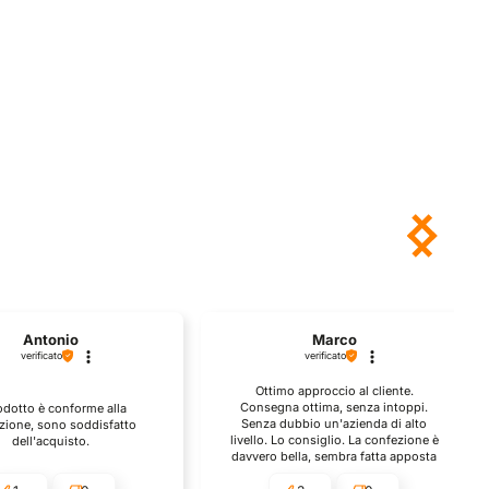
54,90.
Antonio
Marco
verificato
verificato
Ottimo approccio al cliente.
Consegna ottima, senza intoppi.
rodotto è conforme alla
Senza dubbio un'azienda di alto
zione, sono soddisfatto
livello. Lo consiglio. La confezione è
dell'acquisto.
davvero bella, sembra fatta apposta
per me.