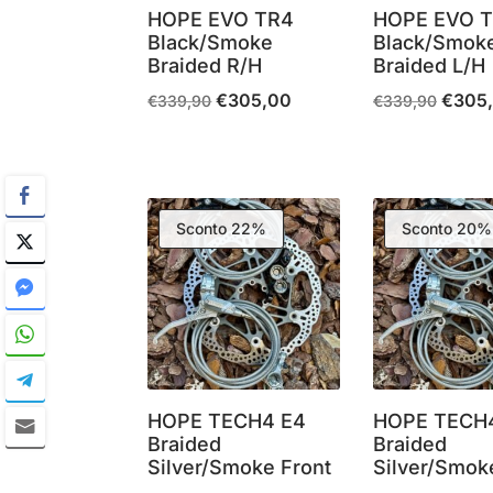
HOPE EVO TR4
HOPE EVO 
Black/Smoke
Black/Smok
Braided R/H
Braided L/H
€
305,00
€
305
Il
Il
Il
€
339,90
€
339,90
prezzo
prezzo
prezzo
originale
attuale
origina
era:
è:
era:
€339,90.
€305,00.
€339,9
Sconto 22%
Sconto 20%
HOPE TECH4 E4
HOPE TECH
Braided
Braided
Silver/Smoke Front
Silver/Smok