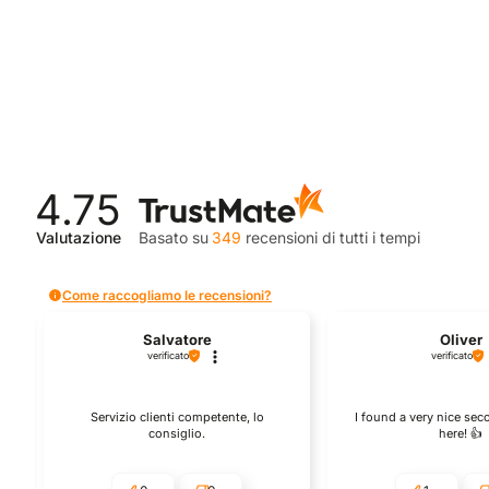
era:
è:
era:
€339,99.
€254,90.
€339,9
4.75
Valutazione
Basato su
349
recensioni
di tutti i tempi
Come raccogliamo le recensioni?
Salvatore
Oliver
verificato
verificato
Servizio clienti competente, lo
I found a very nice se
consiglio.
here! 👍️