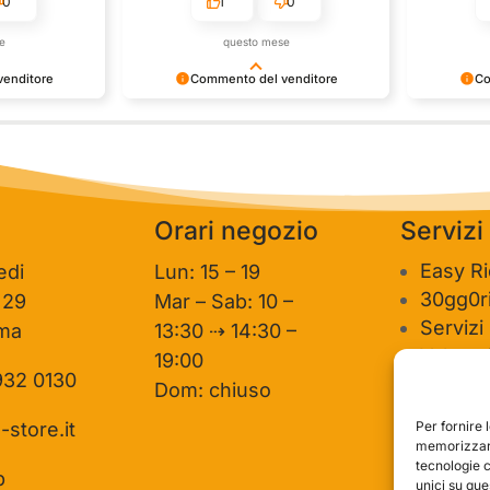
0
1
0
e
questo mese
enditore
Commento del venditore
Co
one così
Grazie per le tue belle parole!
Siamo conte
ervire clienti
Apprezziamo il tempo che dedichi a
recensione 
mpo e lo sforzo
condividere la tua esperienza con noi.
per clienti
e la tua
Siamo felici di avere clienti come te.
personale 
vediamo in
Saluti, personale del negozio.
Orari negozio
Servizi
Easy R
edi
Lun: 15 – 19
30gg0ri
 29
Mar – Sab: 10 –
Servizi
ma
13:30 ⇢ 14:30 –
Valutaz
19:00
932 0130
usato
Dom: chiuso
Per fornire 
-store.it
memorizzare
tecnologie 
p
unici su que