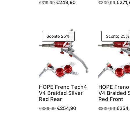
€
249,90
€
271,
Il
Il
Il
€
319,99
€
339,99
prezzo
prezzo
prezzo
originale
attuale
origina
era:
è:
era:
€319,99.
€249,90.
€339,9
Sconto 25%
Sconto 25%
HOPE Freno Tech4
HOPE Freno
V4 Braided Silver
V4 Braided S
Red Rear
Red Front
€
254,90
€
254
Il
Il
Il
€
339,99
€
339,99
prezzo
prezzo
prezzo
originale
attuale
origina