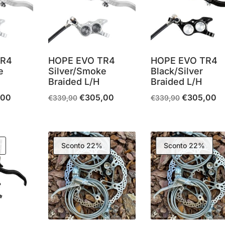
TR4
HOPE EVO TR4
HOPE EVO TR4
e
Silver/Smoke
Black/Silver
Braided L/H
Braided L/H
,00
€
305,00
€
305,00
Il
Il
Il
Il
Il
€
339,90
€
339,90
prezzo
prezzo
prezzo
prezzo
pr
le
attuale
originale
attuale
originale
at
è:
era:
è:
era:
è:
Sconto 22%
Sconto 22%
0.
€305,00.
€339,90.
€305,00.
€339,90.
€3