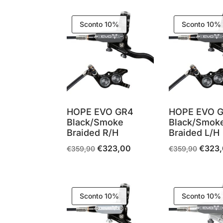
in
base
Sconto 10%
Sconto 10%
al
più
recente
HOPE EVO GR4
HOPE EVO 
Black/Smoke
Black/Smok
Braided R/H
Braided L/H
€
323,00
€
323
Il
Il
Il
€
359,90
€
359,90
prezzo
prezzo
prezzo
originale
attuale
original
era:
è:
era:
Sconto 10%
Sconto 10%
€359,90.
€323,00.
€359,9