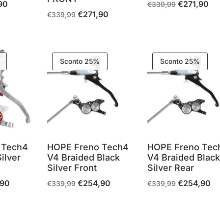
90
€
271,90
Il
Il
Il
€
339,99
€
271,90
Il
Il
€
339,99
prezzo
prezzo
pre
prezzo
prezzo
le
attuale
originale
att
originale
attuale
è:
era:
è:
era:
è:
9.
€271,90.
€339,99.
€27
Sconto 25%
Sconto 25%
€339,99.
€271,90.
 Tech4
HOPE Freno Tech4
HOPE Freno Tec
ilver
V4 Braided Black
V4 Braided Blac
Silver Front
Silver Rear
,90
€
254,90
€
254,90
Il
Il
Il
Il
Il
€
339,99
€
339,99
prezzo
prezzo
prezzo
prezzo
pr
le
attuale
originale
attuale
originale
att