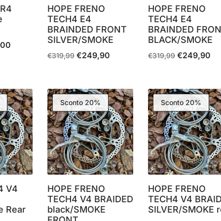
TR4
HOPE FRENO
HOPE FRENO
e
TECH4 E4
TECH4 E4
BRAINDED FRONT
BRAINDED FRO
SILVER/SMOKE
BLACK/SMOKE
,00
Il
€
249,90
€
249,90
Il
Il
Il
Il
€
319,99
€
319,99
prezzo
prezzo
prezzo
prezzo
pr
le
attuale
originale
attuale
originale
att
è:
era:
è:
era:
è:
0.
€305,00.
Sconto 20%
Sconto 20%
€319,99.
€249,90.
€319,99.
€2
4 V4
HOPE FRENO
HOPE FRENO
TECH4 V4 BRAIDED
TECH4 V4 BRAI
e Rear
black/SMOKE
SILVER/SMOKE r
FRONT