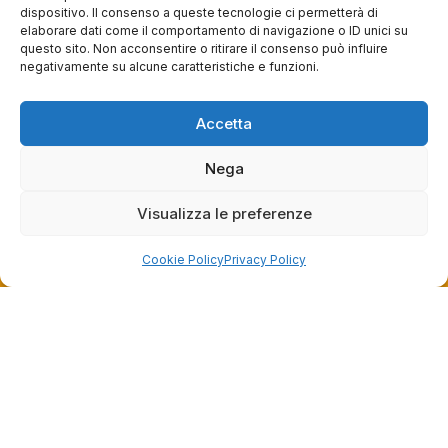
dispositivo. Il consenso a queste tecnologie ci permetterà di
info@bike-store.it
elaborare dati come il comportamento di navigazione o ID unici su
questo sito. Non acconsentire o ritirare il consenso può influire
WhatsApp
negativamente su alcune caratteristiche e funzioni.
Orari negozio
Accetta
Lun: 15 – 19
Nega
Mar – Sab: 10 – 13:30 ⇢ 14:30 – 19:00
Dom: chiuso
Visualizza le preferenze
Servizi
Cookie Policy
Privacy Policy
Easy Ride
30gg0rischi
Servizi Officina
Valutazione usato