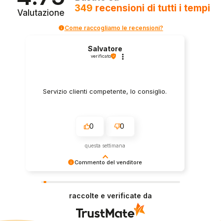
349
recensioni
di tutti i tempi
Valutazione
Come raccogliamo le recensioni?
Salvatore
verificato
Servizio clienti competente, lo consiglio.
0
0
questa settimana
Commento del venditore
Grazie per le tue belle parole! Siamo lieti che
l'acquisto sia andato liscio, e che possiamo
raccolte e verificate da
fornire il servizio giusto a clienti così fantastici.
Grazie ancora!