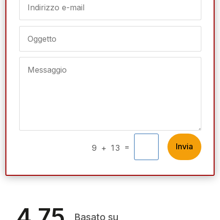
Invia
=
9 + 13
4.75
Basato su