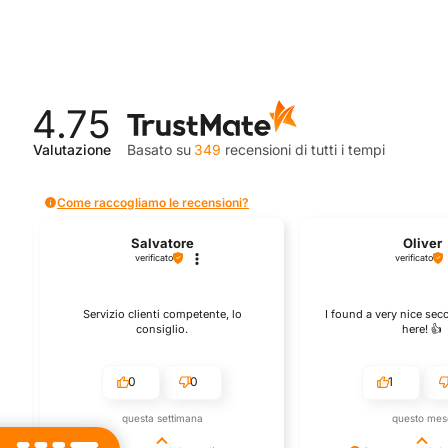
€119,95.
€70,00.
€239,0
4.75
Valutazione
Basato su
349
recensioni
di tutti i tempi
Come raccogliamo le recensioni?
Salvatore
Oliver
verificato
verificato
Servizio clienti competente, lo
I found a very nice se
consiglio.
here! 👍️
0
0
1
questa settimana
questo mes