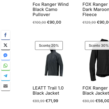
Fox Ranger Wind
FOX Ranger 
Black Camo
Dark Maroo
Pullover
Fleece
€
90,00
€
90,0
Il
Il
Il
€
100,00
€
129,99
prezzo
prezzo
prezzo
originale
attuale
original
era:
è:
era:
Sconto 20%
Sconto 30%
€100,00.
€90,00.
€129,9
LEATT Trail 1.0
FOX Ranger
Black Jacket
Black Jacke
€
71,99
€
56,0
Il
Il
Il
€
89,99
€
80,00
prezzo
prezzo
prezzo