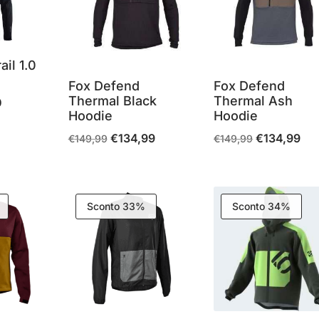
ail 1.0
t
Fox Defend
Fox Defend
Thermal Black
Thermal Ash
0
Il
Hoodie
Hoodie
prezzo
€
134,99
€
134,99
Il
Il
Il
Il
€
149,99
€
149,99
attuale
prezzo
prezzo
prezzo
pre
è:
originale
attuale
originale
attu
€90,00.
era:
è:
era:
è:
Sconto 33%
Sconto 34%
€149,99.
€134,99.
€149,99.
€13