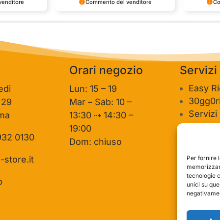
enditore
Commento del venditore
Co
one così
Grazie per le tue belle parole!
Siamo conte
ervire clienti
Apprezziamo il tempo che dedichi a
recensione 
mpo e lo sforzo
condividere la tua esperienza con noi.
per clienti
e la tua
Siamo felici di avere clienti come te.
personale 
vediamo in
Saluti, personale del negozio.
Orari negozio
Servizi
Easy R
edi
Lun: 15 – 19
30gg0ri
 29
Mar – Sab: 10 –
Servizi
ma
13:30 ⇢ 14:30 –
Valutaz
19:00
932 0130
usato
Dom: chiuso
Per fornire 
-store.it
memorizzare
tecnologie 
p
unici su que
negativament