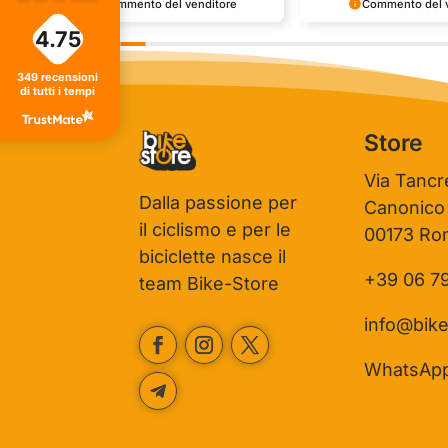
Commento del venditore
Commento del v
4.75
Grazie per le tue belle parole! Siamo
Grazie per una recensi
ti
lieti che l'acquisto sia andato liscio, e
positiva - è un piacere s
che possiamo fornire il servizio giusto
così! Apprezziamo il te
349
recensioni
a clienti così fantastici. Grazie ancora!
che metti nel condivider
di tutti i tempi
esperienza con noi. Ci 
giro!
Store
Via Tancr
Dalla passione per
Canonico
il ciclismo e per le
00173 Ro
biciclette nasce il
+39 06 7
team Bike-Store
info@bike
WhatsAp