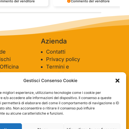
mmento del venditore
Commento del venditore
nti della tua bella
Ci rende molto felici vedere la tua
e della fiducia. Siamo grati
fantastica recensione! Lavoriamo
 fantastici come te. Saluti,
sodo per soddisfare le esigenze di
del negozio.
clienti come te, e siamo contenti di
esserci riusciti. Speriamo che tornerai
da noi :) Saluti
Azienda
ide
Contatti
schi
Privacy policy
 Officina
Termini e
ione
condizioni
Gestisci Consenso Cookie
le migliori esperienze, utilizziamo tecnologie come i cookie per
 e/o accedere alle informazioni del dispositivo. Il consenso a queste
ci permetterà di elaborare dati come il comportamento di navigazione o ID
sto sito. Non acconsentire o ritirare il consenso può influire
e su alcune caratteristiche e funzioni.