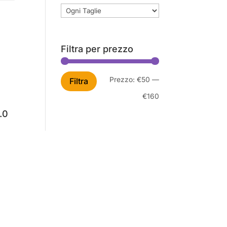
Filtra per prezzo
Prezzo
Prezzo
Prezzo:
€50
—
Filtra
Min
Max
€160
.0
zzo
uale
0,00.