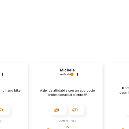
0.
€159,90.
Michele
verificato
Il p
cond hand bike
Azienda affidabile con un approccio
descri
professionale al cliente.💯
0
1
0
e
questo mese