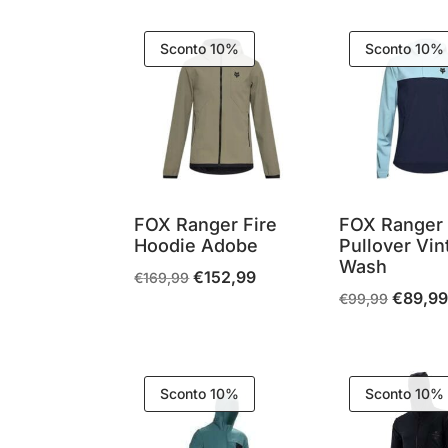
in
base
Sconto 10%
Sconto 10%
al
più
recente
FOX Ranger Fire
FOX Ranger
Hoodie Adobe
Pullover Vin
Wash
€
152,99
Il
Il
€
169,99
€
89,9
Il
€
99,99
prezzo
prezzo
prezzo
originale
attuale
originale
era:
è:
era:
€169,99.
€152,99.
Sconto 10%
Sconto 10%
€99,99.