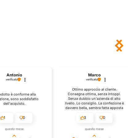
Antonio
Marco
verificato
verificato
Ottimo approccio al cliente.
Consegna ottima, senza intoppi.
rodotto è conforme alla
Senza dubbio un'azienda di alto
zione, sono soddisfatto
livello. Lo consiglio. La confezione è
dell'acquisto.
davvero bella, sembra fatta apposta
per me.
1
0
3
0
questo mese
questo mese