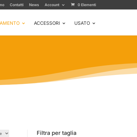
amo
Contatti
News
Account
0 Elementi
IAMENTO
ACCESSORI
USATO
Filtra per taglia