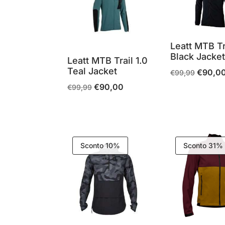
Leatt MTB Tr
Black Jacke
Leatt MTB Trail 1.0
Teal Jacket
€
90,0
Il
€
99,99
prezzo
€
90,00
Il
Il
€
99,99
originale
prezzo
prezzo
era:
originale
attuale
€99,99.
era:
è:
€99,99.
€90,00.
Sconto 10%
Sconto 31%