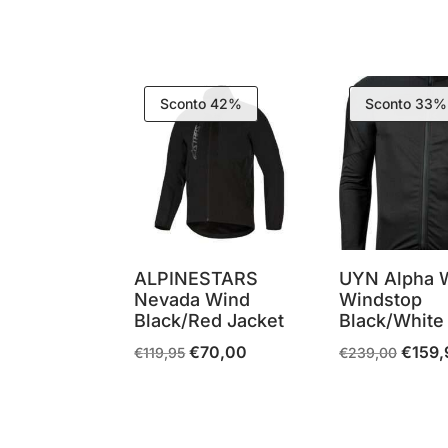
originale
attuale
originale
era:
è:
era:
€89,99.
€71,99.
€80,00.
Sconto 42%
Sconto 33%
ALPINESTARS
UYN Alpha W
Nevada Wind
Windstop
Black/Red Jacket
Black/White
€
70,00
€
159,
Il
Il
Il
€
119,95
€
239,00
prezzo
prezzo
prezzo
originale
attuale
origina
era:
è:
era: