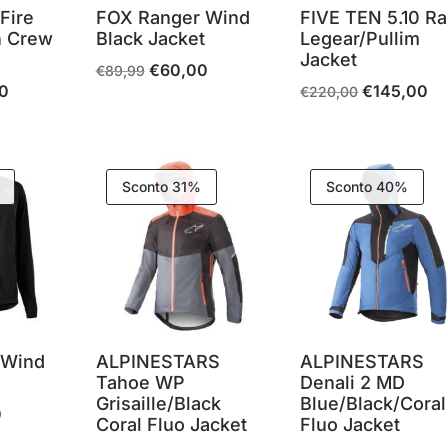
Fire
FOX Ranger Wind
FIVE TEN 5.10 Ra
n Crew
Black Jacket
Legear/Pullim
Jacket
€
60,00
Il
Il
€
89,99
0
€
145,00
Il
Il
Il
€
220,00
prezzo
prezzo
prezzo
prezzo
pr
originale
attuale
e
attuale
originale
att
era:
è:
è:
era:
è:
€89,99.
€60,00.
Sconto 31%
Sconto 40%
9.
€90,00.
€220,00.
€1
 Wind
ALPINESTARS
ALPINESTARS
t
Tahoe WP
Denali 2 MD
Grisaille/Black
Blue/Black/Coral
0
Il
Coral Fluo Jacket
Fluo Jacket
prezzo