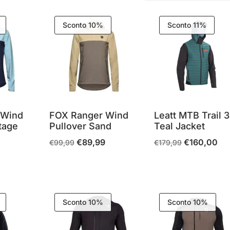
Sconto 10%
Sconto 11%
 Wind
FOX Ranger Wind
Leatt MTB Trail 3
tage
Pullover Sand
Teal Jacket
€
89,99
€
160,00
Il
Il
Il
Il
€
99,99
€
179,99
9
Il
prezzo
prezzo
prezzo
pre
prezzo
originale
attuale
originale
att
attuale
era:
è:
era:
è:
è:
€99,99.
€89,99.
€179,99.
€16
Sconto 10%
Sconto 10%
€89,99.