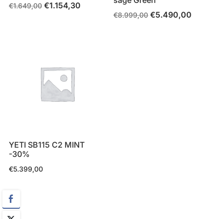
€
1.154,30
Il
Il
€
1.649,00
€
5.490,00
Il
Il
€
8.999,00
prezzo
prezzo
prezzo
prezzo
originale
attuale
originale
attuale
era:
è:
era:
è:
€1.649,00.
€1.154,30.
€8.999,00.
€5.490,
YETI SB115 C2 MINT
-30%
€
5.399,00