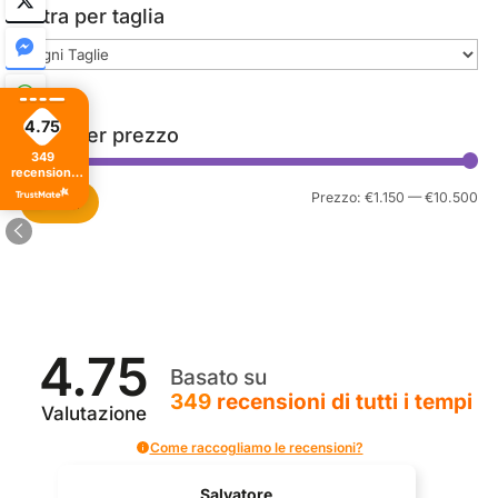
Filtra per taglia
4.75
Filtra per prezzo
349
recensioni
di tutti i
Pr
Pr
Prezzo:
€1.150
—
€10.500
Filtra
tempi
Mi
Ma
4.75
Basato su
349
recensioni
di tutti i tempi
Valutazione
Come raccogliamo le recensioni?
Salvatore