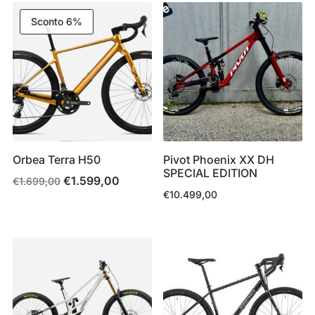
base
Sconto 6%
al
più
recente
Orbea Terra H50
Pivot Phoenix XX DH
SPECIAL EDITION
€
1.599,00
Il
Il
€
1.699,00
€
10.499,00
prezzo
prezzo
originale
attuale
era:
è:
€1.699,00.
€1.599,00.