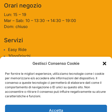
Orari negozio
Lun: 15 – 19
Mar – Sab: 10 – 13:30 ⇢ 14:30 – 19:00
Dom: chiuso
Servizi
Easy Ride
30gg0rischi
Servizi Officina
Gestisci Consenso Cookie
Valutazione usato
Per fornire le migliori esperienze, utilizziamo tecnologie come i cookie
per memorizzare e/o accedere alle informazioni del dispositivo. Il
consenso a queste tecnologie ci permetterà di elaborare dati come il
Azienda
comportamento di navigazione o ID unici su questo sito. Non
acconsentire o ritirare il consenso può influire negativamente su alcune
Contatti
caratteristiche e funzioni.
Privacy policy
Termini e condizioni
Accetta