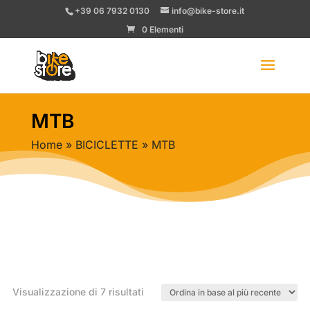
+39 06 7932 0130
info@bike-store.it
0 Elementi
MTB
Home
»
BICICLETTE
» MTB
Ordina
Visualizzazione di 7 risultati
in