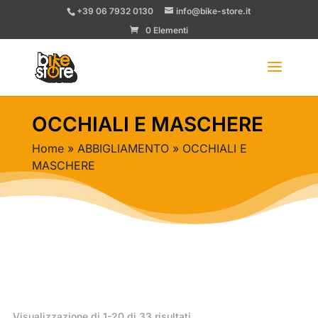
+39 06 7932 0130
info@bike-store.it
0 Elementi
OCCHIALI E MASCHERE
Home
»
ABBIGLIAMENTO
» OCCHIALI E
MASCHERE
Ordina
Visualizzazione di 1-20 di 33 risultati