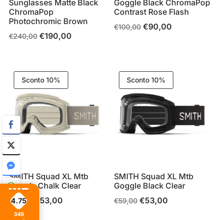
Sunglasses Matte Black
Goggle Black ChromaPop
ChromaPop
Contrast Rose Flash
Photochromic Brown
€
90,00
Il
Il
€
100,00
€
190,00
Il
Il
€
240,00
prezzo
prezzo
prezzo
prezzo
originale
attuale
originale
attuale
era:
è:
era:
è:
€100,00.
€90,00.
Sconto 10%
Sconto 10%
€240,00.
€190,00.
SMITH Squad XL Mtb
SMITH Squad XL Mtb
Goggle Chalk Clear
Goggle Black Clear
€
53,00
€
53,00
Il
Il
Il
Il
€
59,00
€
59,00
4.75
prezzo
prezzo
prezzo
prezzo
349