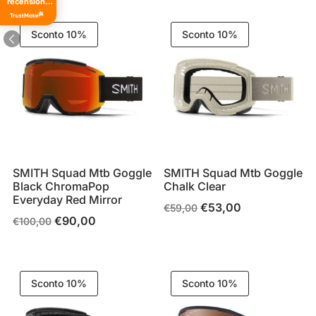
recensioni
originale
attuale
originale
attuale
di tutti i
tempi
era:
è:
era:
è:
Sconto 10%
Sconto 10%
€59,00.
€53,00.
€59,00.
€53,00.
SMITH Squad Mtb Goggle
SMITH Squad Mtb Goggle
Black ChromaPop
Chalk Clear
Everyday Red Mirror
€
53,00
Il
Il
€
59,00
€
90,00
Il
Il
€
100,00
prezzo
prezzo
prezzo
prezzo
originale
attuale
originale
attuale
era:
è:
era:
è:
€59,00.
€53,00.
Sconto 10%
Sconto 10%
€100,00.
€90,00.