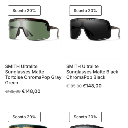
€185,00.
€148,00.
era:
è:
Sconto 20%
Sconto 20%
€305,00.
€244,00.
SMITH Ultralite
SMITH Ultralite
Sunglasses Matte
Sunglasses Matte Black
Tortoise ChromaPop Gray
ChromaPop Black
Green
€
148,00
Il
Il
€
185,00
€
148,00
Il
Il
€
185,00
prezzo
prezzo
prezzo
prezzo
originale
attuale
originale
attuale
era:
è:
era:
è:
€185,00.
€148,00.
Sconto 20%
Sconto 20%
€185,00.
€148,00.