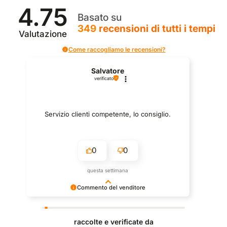
4.75
Basato su
349
recensioni
di tutti i tempi
Valutazione
Come raccogliamo le recensioni?
Salvatore
verificato
Servizio clienti competente, lo consiglio.
0
0
questa settimana
Commento del venditore
Grazie per le tue belle parole! Siamo lieti che
l'acquisto sia andato liscio, e che possiamo fornire il
raccolte e verificate da
servizio giusto a clienti così fantastici. Grazie