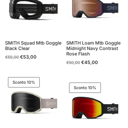
SMITH Squad Mtb Goggle
SMITH Loam Mtb Goggle
Black Clear
Midnight Navy Contrast
Rose Flash
€
53,00
Il
Il
€
59,00
€
45,00
Il
Il
€
50,00
prezzo
prezzo
prezzo
prezzo
originale
attuale
originale
attuale
era:
è:
Sconto 10%
era:
è:
€59,00.
€53,00.
Sconto 10%
€50,00.
€45,00.