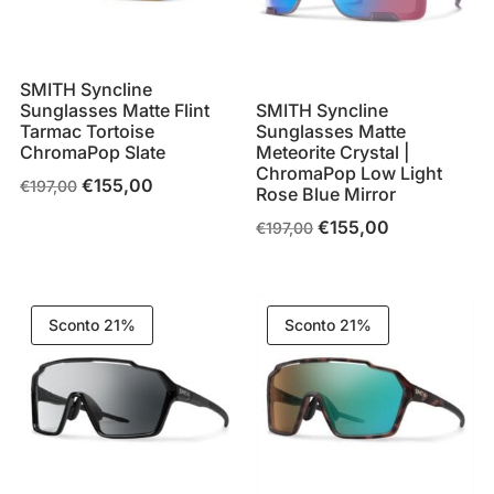
SMITH Syncline
Sunglasses Matte Flint
SMITH Syncline
Tarmac Tortoise
Sunglasses Matte
ChromaPop Slate
Meteorite Crystal |
ChromaPop Low Light
€
155,00
Il
Il
€
197,00
Rose Blue Mirror
prezzo
prezzo
€
155,00
Il
Il
€
197,00
originale
attuale
prezzo
prezzo
era:
è:
originale
attuale
€197,00.
€155,00.
era:
è:
Sconto 21%
Sconto 21%
€197,00.
€155,00.