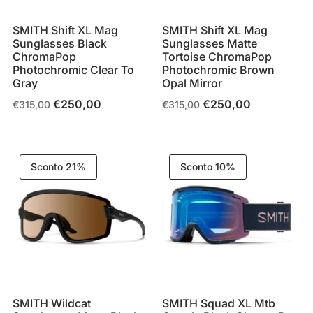
SMITH Shift XL Mag
SMITH Shift XL Mag
Sunglasses Black
Sunglasses Matte
ChromaPop
Tortoise ChromaPop
Photochromic Clear To
Photochromic Brown
Gray
Opal Mirror
€
250,00
€
250,00
Il
Il
Il
Il
€
315,00
€
315,00
prezzo
prezzo
prezzo
prezzo
originale
attuale
originale
attuale
era:
è:
era:
è:
Sconto 21%
Sconto 10%
€315,00.
€250,00.
€315,00.
€250,00.
SMITH Wildcat
SMITH Squad XL Mtb