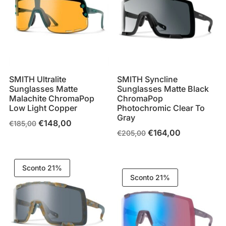
SMITH Ultralite
SMITH Syncline
Sunglasses Matte
Sunglasses Matte Black
Malachite ChromaPop
ChromaPop
Low Light Copper
Photochromic Clear To
Gray
€
148,00
Il
Il
€
185,00
€
164,00
Il
Il
€
205,00
prezzo
prezzo
prezzo
prezzo
originale
attuale
originale
attuale
era:
è:
Sconto 21%
era:
è:
€185,00.
€148,00.
Sconto 21%
€205,00.
€164,00.