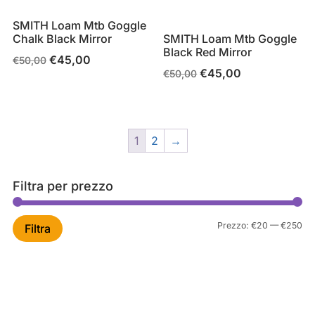
SMITH Loam Mtb Goggle
Chalk Black Mirror
SMITH Loam Mtb Goggle
Black Red Mirror
€
45,00
Il
Il
€
50,00
€
45,00
Il
Il
€
50,00
prezzo
prezzo
prezzo
prezzo
originale
attuale
originale
attuale
era:
è:
era:
è:
€50,00.
€45,00.
1
2
→
€50,00.
€45,00.
Filtra per prezzo
Pr
Pr
Prezzo:
€20
—
€250
Filtra
Mi
Ma