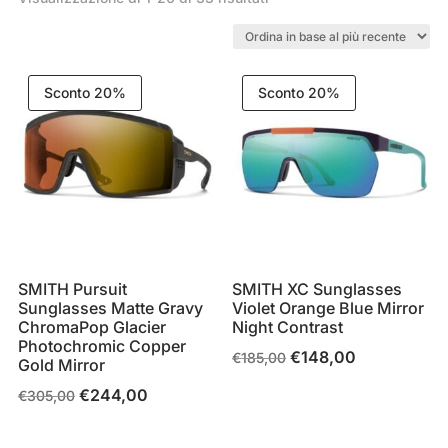
in
base
al
Sconto 20%
Sconto 20%
più
recente
SMITH Pursuit
SMITH XC Sunglasses
Sunglasses Matte Gravy
Violet Orange Blue Mirror
ChromaPop Glacier
Night Contrast
Photochromic Copper
€
148,00
Il
Il
€
185,00
Gold Mirror
prezzo
prezzo
€
244,00
Il
Il
€
305,00
originale
attuale
prezzo
prezzo
era:
è:
originale
attuale