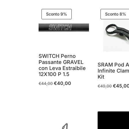
in
base
Sconto 9%
Sconto 8%
al
più
recente
SWITCH Perno
Passante GRAVEL
SRAM Pod 
con Leva Estraibile
Infinite Cla
12X100 P 1.5
Kit
€
40,00
Il
Il
€
44,00
€
45,0
Il
€
49,00
prezzo
prezzo
prezzo
originale
attuale
originale
era:
è:
era:
€44,00.
€40,00.
€49,00.