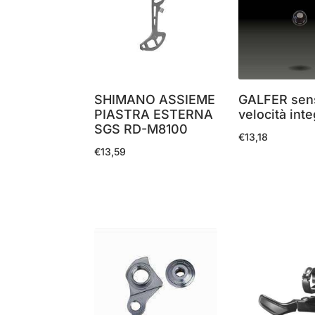
SHIMANO ASSIEME
GALFER sen
PIASTRA ESTERNA
velocità int
SGS RD-M8100
€
13,18
€
13,59