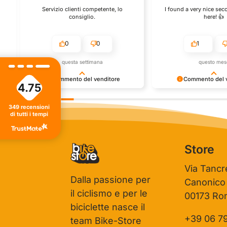
Servizio clienti competente, lo
I found a very nice se
consiglio.
here! 👍️
0
0
1
questa settimana
questo mes
Commento del venditore
Commento del v
4.75
Grazie per le tue belle parole! Siamo
Grazie per una recensi
ti
lieti che l'acquisto sia andato liscio, e
positiva - è un piacere s
349
recensioni
che possiamo fornire il servizio giusto
così! Apprezziamo il te
di tutti i tempi
a clienti così fantastici. Grazie ancora!
che metti nel condivider
esperienza con noi. Ci 
giro!
Store
Via Tancr
Dalla passione per
Canonico
il ciclismo e per le
00173 Ro
biciclette nasce il
+39 06 7
team Bike-Store