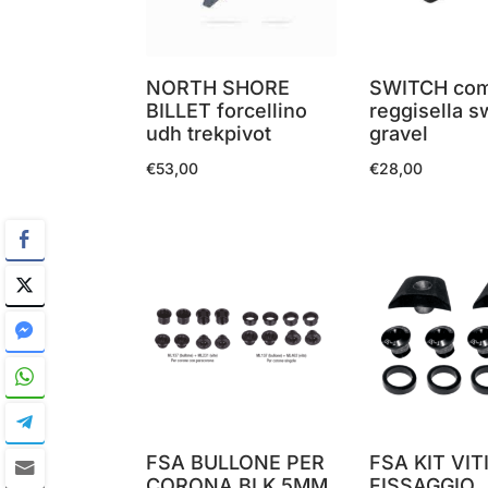
NORTH SHORE
SWITCH co
BILLET forcellino
reggisella 
udh trekpivot
gravel
€
53,00
€
28,00
FSA BULLONE PER
FSA KIT VIT
CORONA BLK 5MM
FISSAGGIO