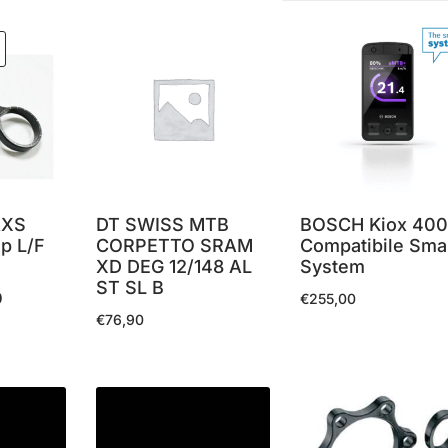
AXS
DT SWISS MTB
BOSCH Kiox 40
mp L/F
CORPETTO SRAM
Compatibile Sma
XD DEG 12/148 AL
System
ST SL B
0
Il
€
255,00
€
76,90
prezzo
attuale
è:
€45,00.