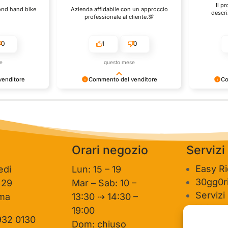
Il p
cond hand bike
Azienda affidabile con un approccio
descri
professionale al cliente.💯
0
1
0
e
questo mese
enditore
Commento del venditore
Co
one così
Grazie per le tue belle parole!
Siamo conte
ervire clienti
Apprezziamo il tempo che dedichi a
recensione 
mpo e lo sforzo
condividere la tua esperienza con noi.
per clienti
e la tua
Siamo felici di avere clienti come te.
personale 
vediamo in
Saluti, personale del negozio.
Orari negozio
Servizi
Easy R
edi
Lun: 15 – 19
30gg0ri
 29
Mar – Sab: 10 –
Servizi
ma
13:30 ⇢ 14:30 –
Valutaz
19:00
932 0130
usato
Dom: chiuso