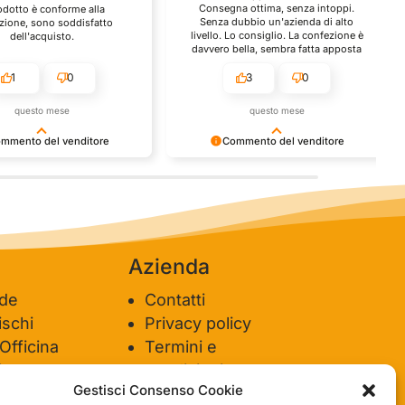
Consegna ottima, senza intoppi.
rodotto è conforme alla
Senza dubbio un'azienda di alto
zione, sono soddisfatto
livello. Lo consiglio. La confezione è
dell'acquisto.
davvero bella, sembra fatta apposta
per me.
1
0
3
0
questo mese
questo mese
mmento del venditore
Commento del venditore
nti della tua bella
Ci rende molto felici vedere la tua
e della fiducia. Siamo grati
fantastica recensione! Lavoriamo
 fantastici come te. Saluti,
sodo per soddisfare le esigenze di
del negozio.
clienti come te, e siamo contenti di
esserci riusciti. Speriamo che tornerai
da noi :) Saluti
Azienda
ide
Contatti
schi
Privacy policy
 Officina
Termini e
ione
condizioni
Gestisci Consenso Cookie