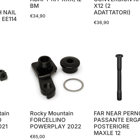
BM
X12 (2
 NAIL
ADATTATORI)
€
34,90
 EE114
€
36,90
tain
Rocky Mountain
FAR NEAR PERN
O
FORCELLINO
PASSANTE ERG
021
POWERPLAY 2022
POSTERIORE
MAXLE 12
€
65,00