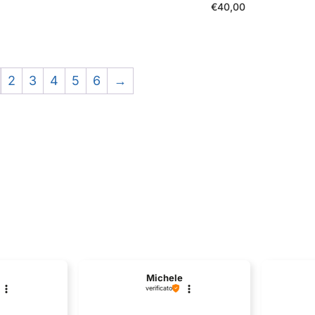
€
40,00
2
3
4
5
6
→
Michele
verificato