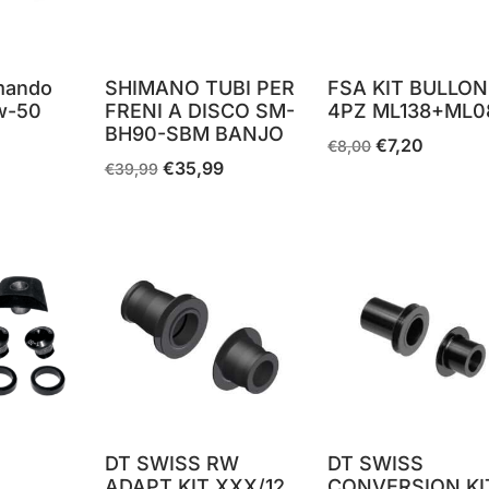
mando
SHIMANO TUBI PER
FSA KIT BULLON
sw-50
FRENI A DISCO SM-
4PZ ML138+ML0
BH90-SBM BANJO
€
7,20
Il
Il
€
8,00
€
35,99
Il
Il
€
39,99
prezzo
prezzo
prezzo
prezzo
originale
attuale
originale
attuale
era:
è:
era:
è:
€8,00.
€7,20.
€39,99.
€35,99.
I
DT SWISS RW
DT SWISS
ADAPT KIT XXX/12
CONVERSION KI