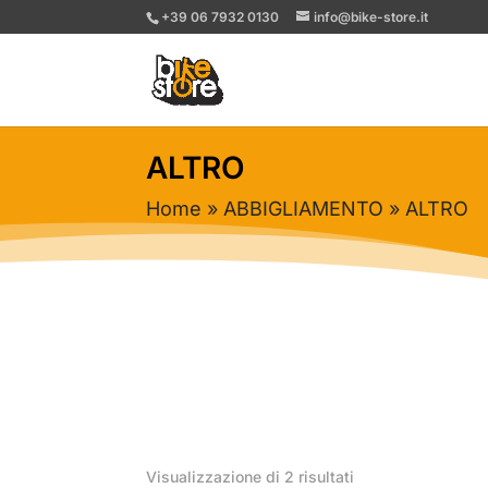
+39 06 7932 0130
info@bike-store.it
ALTRO
Home
»
ABBIGLIAMENTO
» ALTRO
Ordina
Visualizzazione di 2 risultati