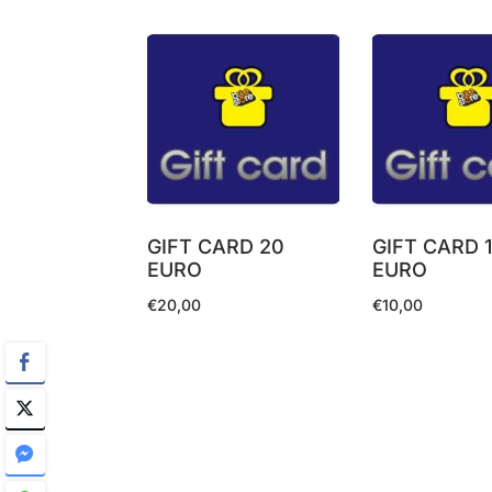
in
base
al
più
recente
GIFT CARD 20
GIFT CARD 
EURO
EURO
€
20,00
€
10,00