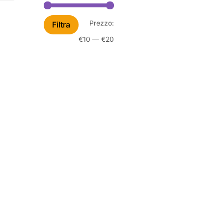
Prezzo
Prezzo
Prezzo:
Filtra
Min
Max
€10
—
€20