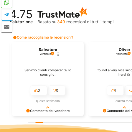
4.75
Valutazione
Basato su
349
recensioni
di tutti i tempi
Come raccogliamo le recensioni?
Salvatore
Oliver
verificato
verificato
io clienti competente, lo
I found a very nice second hand bike
consiglio.
here! 👍️
0
0
1
0
questa settimana
questo mese
mmento del venditore
Commento del venditore
le tue belle parole! Siamo
Grazie per una recensione così
acquisto sia andato liscio, e
positiva - è un piacere servire clienti
o fornire il servizio giusto
così! Apprezziamo il tempo e lo sforzo