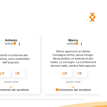
Marco
ALB
verificato
verifi
Ottimo approccio al cliente.
Eccellente pr
Consegna ottima, senza intoppi.
spedizione. 
a
Senza dubbio un'azienda di alto
efficiente, ott
to
livello. Lo consiglio. La confezione è
spedizione è sta
davvero bella, sembra fatta apposta
sono soddisfat
per me.
tutte le informa
siano c
3
0
1
questo mese
quest
e
Commento del venditore
Commento 
Ci rende molto felici vedere la tua
Siamo molto grati 
o grati
fantastica recensione! Lavoriamo
recensione! Signifi
luti,
sodo per soddisfare le esigenze di
grazie a essa sap