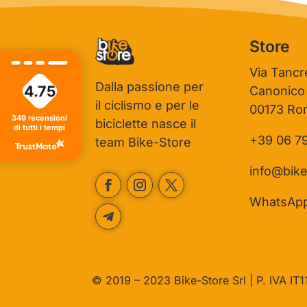
osì fantastici. Grazie ancora!
che metti nel condividere la tua
esperienza con noi. Ci vediamo in
giro!
Store
Via Tancr
Dalla passione per
4.75
Canonico
il ciclismo e per le
00173 Ro
349
recensioni
biciclette nasce il
di tutti i tempi
+39 06 7
team Bike-Store
info@bike
WhatsAp
© 2019 – 2023 Bike-Store Srl | P. IVA I