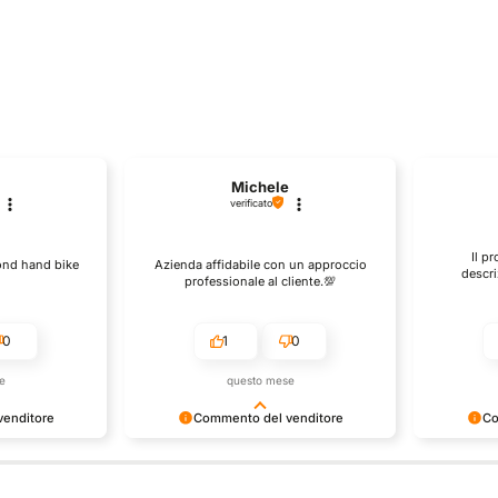
Michele
Antonio
verificato
verificato
Il prodotto è conforme all
Azienda affidabile con un approccio
descrizione, sono soddisfat
professionale al cliente.💯
dell'acquisto.
1
0
1
0
questo mese
questo mese
Commento del venditore
Commento del venditor
Grazie per le tue belle parole!
Siamo contenti della tua bella
Apprezziamo il tempo che dedichi a
recensione e della fiducia. Siam
condividere la tua esperienza con noi.
per clienti fantastici come te. Sa