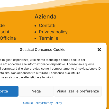
clienti come te, e siamo contenti di
sulla strada giusta 
esserci riusciti. Speriamo che tornerai
del negozio.
da noi :) Saluti
Azienda
ide
Contatti
schi
Privacy policy
 Officina
Termini e
ione
condizioni
Gestisci Consenso Cookie
le migliori esperienze, utilizziamo tecnologie come i cookie per
 e/o accedere alle informazioni del dispositivo. Il consenso a queste
ci permetterà di elaborare dati come il comportamento di navigazione o ID
sto sito. Non acconsentire o ritirare il consenso può influire
e su alcune caratteristiche e funzioni.
cetta
Nega
Visualizza le preferenze
Cookie Policy
Privacy Policy