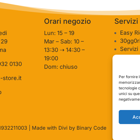
Siamo felici di avere clienti come te.
personale del negozio.
Saluti, personale del negozio.
Orari negozio
Servizi
Easy R
edi
Lun: 15 – 19
30gg0ri
 29
Mar – Sab: 10 –
Servizi
ma
13:30 ⇢ 14:30 –
Valutaz
19:00
932 0130
usato
Dom: chiuso
Per fornire 
-store.it
memorizzare
tecnologie 
p
unici su que
negativament
Ac
T11932211003 | Made with Divi by Binary Code