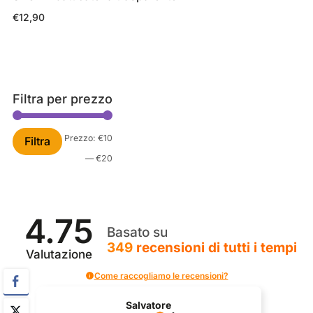
€
12,90
Filtra per prezzo
Prezzo
Prezzo
Prezzo:
€10
Filtra
Min
Max
—
€20
4.75
Basato su
349
recensioni
di tutti i tempi
Valutazione
Come raccogliamo le recensioni?
vatore
Oliver