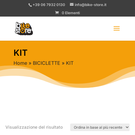
+39 06 7932 0130
info@bike-store.it
0 Elementi
KIT
Home
»
BICICLETTE
» KIT
Visualizzazione del risultato