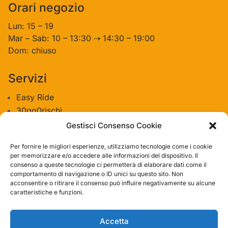
Orari negozio
Lun: 15 – 19
Mar – Sab: 10 – 13:30 ⇢ 14:30 – 19:00
Dom: chiuso
Servizi
Easy Ride
30gg0rischi
Servizi Officina
Gestisci Consenso Cookie
Valutazione usato
Per fornire le migliori esperienze, utilizziamo tecnologie come i cookie
per memorizzare e/o accedere alle informazioni del dispositivo. Il
consenso a queste tecnologie ci permetterà di elaborare dati come il
Azienda
comportamento di navigazione o ID unici su questo sito. Non
acconsentire o ritirare il consenso può influire negativamente su alcune
Contatti
caratteristiche e funzioni.
Privacy policy
Termini e condizioni
Accetta