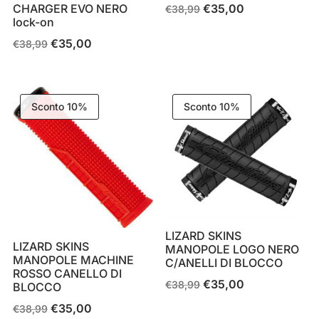
CHARGER EVO NERO
€
35,00
Il
Il
€
38,99
lock-on
prezzo
prezzo
€
35,00
Il
Il
€
38,99
originale
attuale
prezzo
prezzo
era:
è:
originale
attuale
€38,99.
€35,00.
era:
è:
Sconto 10%
Sconto 10%
€38,99.
€35,00.
LIZARD SKINS
LIZARD SKINS
MANOPOLE LOGO NERO
MANOPOLE MACHINE
C/ANELLI DI BLOCCO
ROSSO CANELLO DI
€
35,00
Il
Il
€
38,99
BLOCCO
prezzo
prezzo
€
35,00
Il
Il
€
38,99