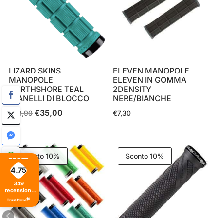
LIZARD SKINS
ELEVEN MANOPOLE
MANOPOLE
ELEVEN IN GOMMA
NORTHSHORE TEAL
2DENSITY
C/ANELLI DI BLOCCO
NERE/BIANCHE
€
35,00
Il
Il
€
38,99
€
7,30
prezzo
prezzo
originale
attuale
era:
è:
Sconto 10%
Sconto 10%
€38,99.
€35,00.
4.75
349
recensioni
di tutti i
tempi