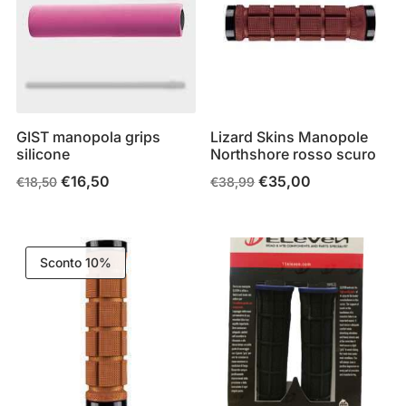
GIST manopola grips
Lizard Skins Manopole
silicone
Northshore rosso scuro
€
16,50
€
35,00
Il
Il
Il
Il
€
18,50
€
38,99
prezzo
prezzo
prezzo
prezzo
originale
attuale
originale
attuale
era:
è:
era:
è:
Sconto 10%
€18,50.
€16,50.
€38,99.
€35,00.