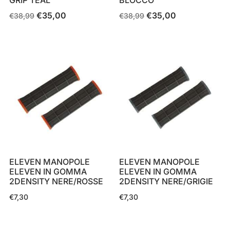
€
35,00
€
35,00
Il
Il
Il
Il
€
38,99
€
38,99
prezzo
prezzo
prezzo
prezzo
originale
attuale
originale
attuale
era:
è:
era:
è:
€38,99.
€35,00.
€38,99.
€35,00.
ELEVEN MANOPOLE
ELEVEN MANOPOLE
ELEVEN IN GOMMA
ELEVEN IN GOMMA
2DENSITY NERE/ROSSE
2DENSITY NERE/GRIGIE
€
7,30
€
7,30