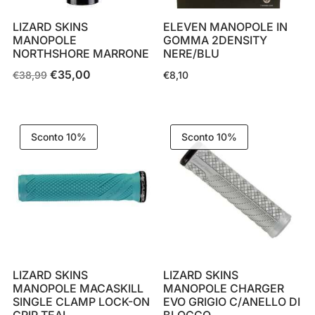
LIZARD SKINS
ELEVEN MANOPOLE IN
MANOPOLE
GOMMA 2DENSITY
NORTHSHORE MARRONE
NERE/BLU
€
35,00
Il
Il
€
38,99
€
8,10
prezzo
prezzo
originale
attuale
era:
è:
Sconto 10%
Sconto 10%
€38,99.
€35,00.
LIZARD SKINS
LIZARD SKINS
MANOPOLE MACASKILL
MANOPOLE CHARGER
SINGLE CLAMP LOCK-ON
EVO GRIGIO C/ANELLO DI
GRIP TEAL
BLOCCO