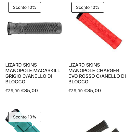
Sconto 10%
Sconto 10%
LIZARD SKINS
LIZARD SKINS
MANOPOLE MACASKILL
MANOPOLE CHARGER
GRIGIO C/ANELLO DI
EVO ROSSO C/ANELLO DI
BLOCCO
BLOCCO
€
35,00
€
35,00
Il
Il
Il
Il
€
38,99
€
38,99
prezzo
prezzo
prezzo
prezzo
originale
attuale
originale
attuale
era:
è:
era:
è:
Sconto 10%
€38,99.
€35,00.
€38,99.
€35,00.