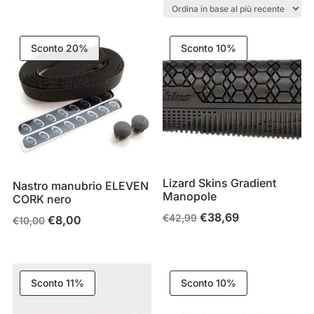
base
al
Sconto 20%
Sconto 10%
più
recente
Lizard Skins Gradient
Nastro manubrio ELEVEN
Manopole
CORK nero
€
38,69
Il
Il
€
42,99
€
8,00
Il
Il
€
10,00
prezzo
prezzo
prezzo
prezzo
originale
attuale
originale
attuale
era:
è:
era:
è:
Sconto 11%
Sconto 10%
€42,99.
€38,69.
€10,00.
€8,00.