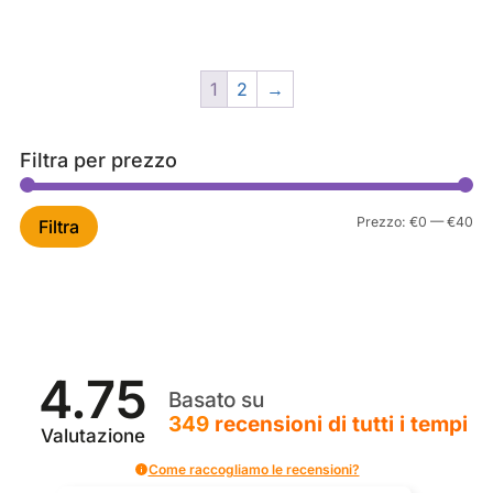
originale
attuale
prezzo
prezzo
era:
è:
originale
attuale
€38,99.
€35,00.
era:
è:
1
2
→
€38,99.
€35,00.
Filtra per prezzo
Pr
Pr
Prezzo:
€0
—
€40
Filtra
Mi
Ma
4.75
Basato su
349
recensioni
di tutti i tempi
Valutazione
Come raccogliamo le recensioni?