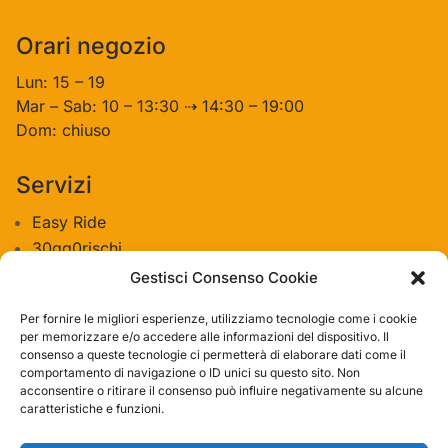
Orari negozio
Lun: 15 – 19
Mar – Sab: 10 – 13:30 ⇢ 14:30 – 19:00
Dom: chiuso
Servizi
Easy Ride
30gg0rischi
Servizi Officina
Gestisci Consenso Cookie
Valutazione usato
Per fornire le migliori esperienze, utilizziamo tecnologie come i cookie
per memorizzare e/o accedere alle informazioni del dispositivo. Il
consenso a queste tecnologie ci permetterà di elaborare dati come il
Azienda
comportamento di navigazione o ID unici su questo sito. Non
acconsentire o ritirare il consenso può influire negativamente su alcune
Contatti
caratteristiche e funzioni.
Privacy policy