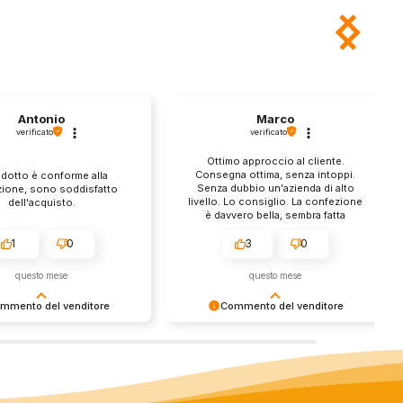
Antonio
Marco
verificato
verificato
Ottimo approccio al cliente.
Consegna ottima, senza intoppi.
odotto è conforme alla
Senza dubbio un'azienda di alto
zione, sono soddisfatto
livello. Lo consiglio. La confezione
dell'acquisto.
è davvero bella, sembra fatta
apposta per me.
1
0
3
0
questo mese
questo mese
mmento del venditore
Commento del venditore
enti della tua bella
Ci rende molto felici vedere la tua
 e della fiducia. Siamo
fantastica recensione! Lavoriamo
lienti fantastici come te.
sodo per soddisfare le esigenze di
rsonale del negozio.
clienti come te, e siamo contenti di
esserci riusciti. Speriamo che