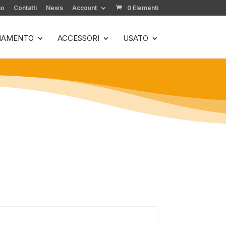
mo
Contatti
News
Account
0 Elementi
LIAMENTO
ACCESSORI
USATO