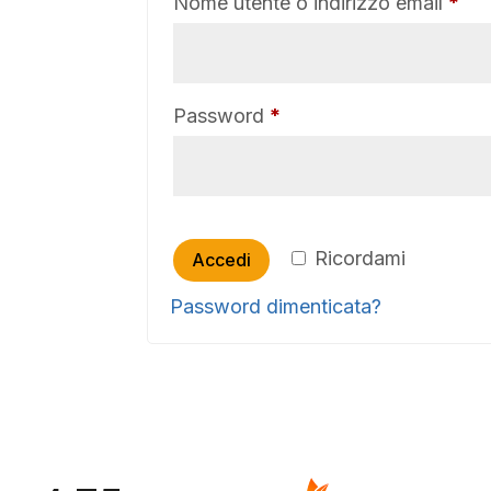
Ric
Nome utente o indirizzo email
*
Richiesto
Password
*
Ricordami
Accedi
Password dimenticata?