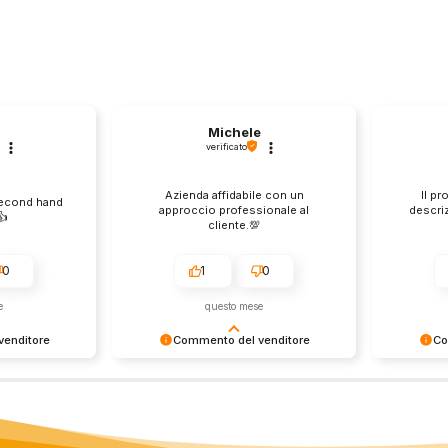
Michele
verificato
Azienda affidabile con un
Il pr
second hand
approccio professionale al
descri
️
cliente.💯
0
1
0
e
questo mese
enditore
Commento del venditore
Co
ione così
Grazie per le tue belle parole!
Siamo cont
servire clienti
Apprezziamo il tempo che dedichi a
recensione
empo e lo
condividere la tua esperienza con
grati per c
ondividere la
noi. Siamo felici di avere clienti
Saluti, pe
i. Ci vediamo
come te. Saluti, personale del