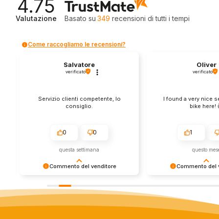
4.75
Valutazione
Basato su
349
recensioni
di tutti i tempi
Come raccogliamo le recensioni?
Salvatore
Oliver
verificato
verificato
Servizio clienti competente, lo
I found a very nice 
consiglio.
bike here! 
0
0
1
questa settimana
questo mes
Commento del venditore
Commento del v
Grazie per le tue belle parole! Siamo
Grazie per una recens
lieti che l'acquisto sia andato liscio,
positiva - è un piacere 
e che possiamo fornire il servizio
così! Apprezziamo il t
giusto a clienti così fantastici. Grazie
sforzo che metti nel c
ancora!
tua esperienza con no