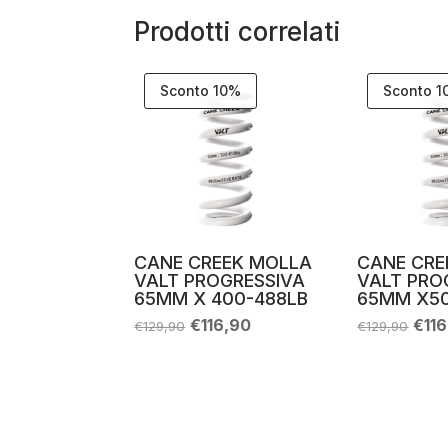
Prodotti correlati
Sconto 10%
Sconto 
CANE CREEK MOLLA
CANE CRE
VALT PROGRESSIVA
VALT PRO
65MM X 400-488LB
65MM X50
Il
Il
Il
€
116,90
€
11
€
129,90
€
129,90
prezzo
prezzo
pre
originale
attuale
orig
era:
è:
era:
€129,90.
€116,90.
€129