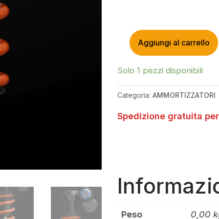
Aggiungi al carrello
2025
DHX2
F-
Solo 1 pezzi disponibili
S
CR
Categoria:
AMMORTIZZATORI
2POS-
ADJ
Spedizione gratuita per
TRUNNION
185X55
(MOLLA
ESCLUSA)
QUANTITÀ
Informazi
Peso
0,00 k