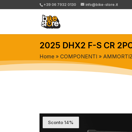
+39 06 7932 0130
info@bike-store.it
2025 DHX2 F-S CR 2P
Home
»
COMPONENTI
»
AMMORTIZ
Sconto 14%