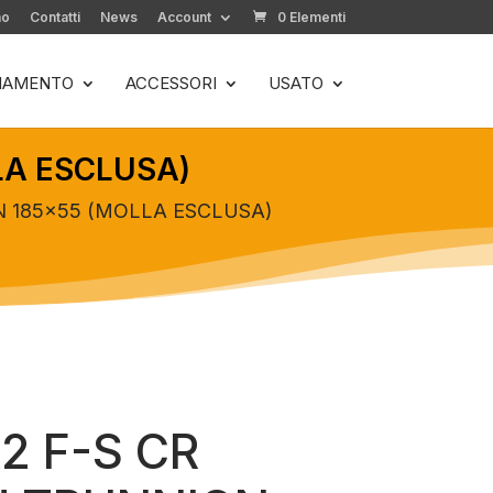
mo
Contatti
News
Account
0 Elementi
LIAMENTO
ACCESSORI
USATO
LA ESCLUSA)
N 185×55 (MOLLA ESCLUSA)
2 F-S CR