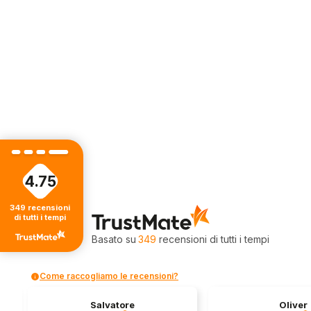
4.75
349
recensioni
4.75
di tutti i tempi
Valutazione
Basato su
349
recensioni
di tutti i tempi
Come raccogliamo le recensioni?
Salvatore
Oliver