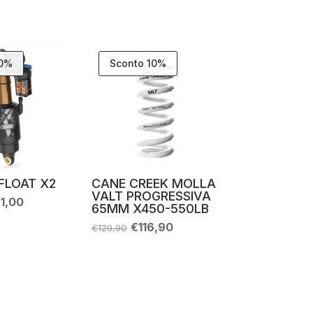
30%
Sconto 10%
FLOAT X2
CANE CREEK MOLLA
VALT PROGRESSIVA
Il
1,00
65MM X450-550LB
zzo
prezzo
inale
attuale
Il
Il
€
116,90
€
129,90
è:
prezzo
prezzo
8,00.
€691,00.
originale
attuale
era:
è:
€129,90.
€116,90.