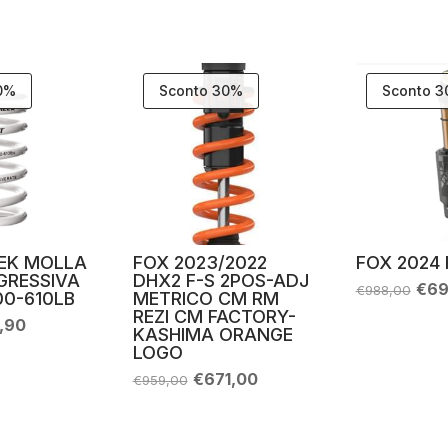
10%
Sconto 30%
Sconto 
EK MOLLA
FOX 2023/2022
FOX 2024 
GRESSIVA
DHX2 F-S 2POS-ADJ
Il
€
69
€
988,00
0-610LB
METRICO CM RM
pre
REZI CM FACTORY-
orig
Il
6,90
KASHIMA ORANGE
era:
zzo
prezzo
LOGO
€98
inale
attuale
è:
Il
Il
€
671,00
€
959,00
,90.
€116,90.
prezzo
prezzo
originale
attuale
era:
è:
€959,00.
€671,00.