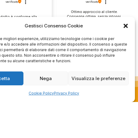
verificato
verificato
Ottimo approccio al cliente.
Consegna ottima, senza intoppi.
odotto è conforme alla
Senza dubbio un'azienda di alto
zione, sono soddisfatto
Gestisci Consenso Cookie
livello. Lo consiglio. La confezione
dell'acquisto.
è davvero bella, sembra fatta
apposta per me.
 le migliori esperienze, utilizziamo tecnologie come i cookie per
1
0
3
0
 e/o accedere alle informazioni del dispositivo. Il consenso a queste
ci permetterà di elaborare dati come il comportamento di navigazione
questo mese
questo mese
u questo sito. Non acconsentire o ritirare il consenso può influire
te su alcune caratteristiche e funzioni.
mmento del venditore
Commento del venditore
enti della tua bella
Ci rende molto felici vedere la tua
 e della fiducia. Siamo
fantastica recensione! Lavoriamo
cetta
Nega
Visualizza le preferenze
lienti fantastici come te.
sodo per soddisfare le esigenze di
rsonale del negozio.
clienti come te, e siamo contenti di
Cookie Policy
Privacy Policy
esserci riusciti. Speriamo che
tornerai da noi :) Saluti
Azienda
de
Contatti
schi
Privacy policy
Officina
Termini e