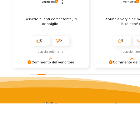
verificato
verificato
Servizio clienti competente, lo
I found a very nice 
consiglio.
bike here! 
0
0
1
questa settimana
questo mes
Commento del venditore
Commento del v
Grazie per le tue belle parole! Siamo
Grazie per una recens
lieti che l'acquisto sia andato liscio,
positiva - è un piacere 
e che possiamo fornire il servizio
così! Apprezziamo il t
giusto a clienti così fantastici. Grazie
sforzo che metti nel c
ancora!
tua esperienza con no
in giro!
Store
Via Tancr
Dalla passione per il
Canonico
ciclismo e per le
00173 Ro