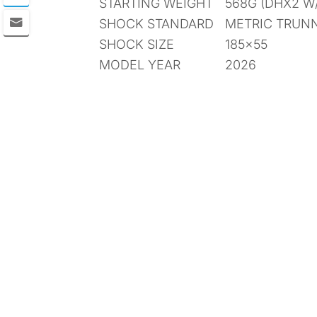
STARTING WEIGHT
568G (DHX2 W/
SHOCK STANDARD
METRIC TRUN
SHOCK SIZE
185×55
MODEL YEAR
2026