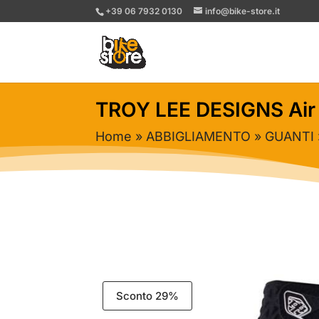
+39 06 7932 0130
info@bike-store.it
TROY LEE DESIGNS Air 
Home
»
ABBIGLIAMENTO
»
GUANTI
Sconto 29%