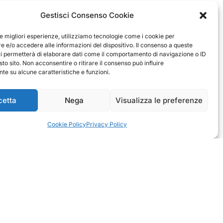
Gestisci Consenso Cookie
Antonio
Marco
le migliori esperienze, utilizziamo tecnologie come i cookie per
verificato
verificato
 e/o accedere alle informazioni del dispositivo. Il consenso a queste
ci permetterà di elaborare dati come il comportamento di navigazione o ID
Ottimo approccio al cliente.
sto sito. Non acconsentire o ritirare il consenso può influire
Consegna ottima, senza intoppi.
rodotto è conforme alla
e su alcune caratteristiche e funzioni.
Senza dubbio un'azienda di alto
zione, sono soddisfatto
livello. Lo consiglio. La confezione è
dell'acquisto.
davvero bella, sembra fatta apposta
per me.
cetta
Nega
Visualizza le preferenze
1
0
3
0
questo mese
questo mese
Cookie Policy
Privacy Policy
mmento del venditore
Commento del venditore
nti della tua bella
Ci rende molto felici vedere la tua
e della fiducia. Siamo grati
fantastica recensione! Lavoriamo
 fantastici come te. Saluti,
sodo per soddisfare le esigenze di
del negozio.
clienti come te, e siamo contenti di
esserci riusciti. Speriamo che tornerai
da noi :) Saluti
Azienda