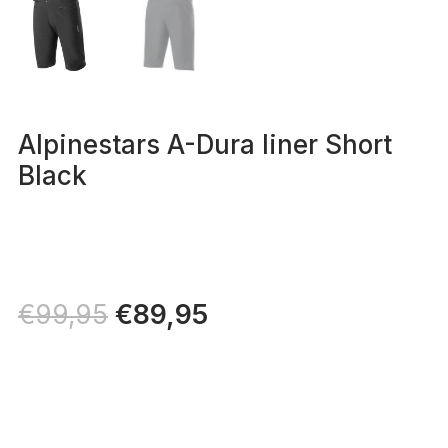
Alpinestars A-Dura liner Short
Black
Il
€
89,95
Il
€
99,95
prezzo
prezzo
originale
attuale
era:
è:
€99,95.
€89,95.