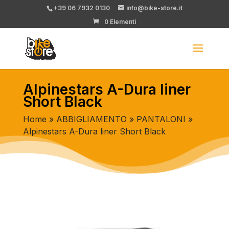
+39 06 7932 0130
info@bike-store.it
0 Elementi
Alpinestars A-Dura liner
Short Black
Home
»
ABBIGLIAMENTO
»
PANTALONI
»
Alpinestars A-Dura liner Short Black