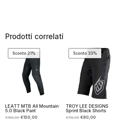
Prodotti correlati
Sconto 21%
Sconto 33%
LEATT MTB All Mountain
TROY LEE DESIGNS
5.0 Black Pant
Sprint Black Shorts
Il
Il
Il
Il
€
150,00
€
80,00
€
189,99
€
119,99
prezzo
prezzo
prezzo
prezzo
originale
attuale
originale
attuale