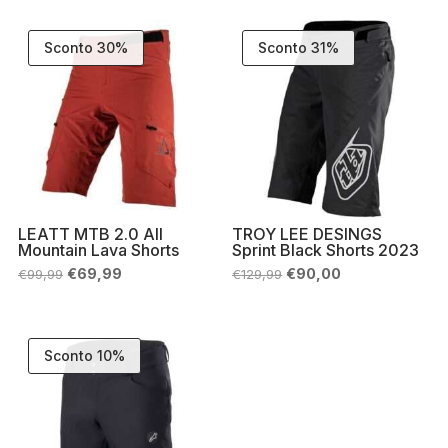
era:
è:
era:
è:
€189,99.
€150,00.
€119,99.
€80,00.
Sconto 30%
Sconto 31%
LEATT MTB 2.0 All
TROY LEE DESINGS
Mountain Lava Shorts
Sprint Black Shorts 2023
Il
Il
Il
Il
€
69,99
€
90,00
€
99,99
€
129,99
prezzo
prezzo
prezzo
prezzo
originale
attuale
originale
attuale
era:
è:
era:
è:
€99,99.
€69,99.
€129,99.
€90,00.
Sconto 10%