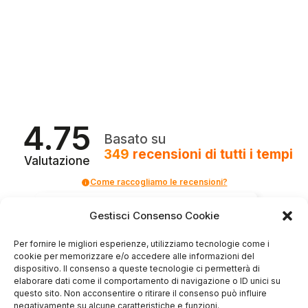
4.75
Basato su
349
recensioni
di tutti i tempi
Valutazione
Come raccogliamo le recensioni?
Salvatore
Gestisci Consenso Cookie
verificato
Per fornire le migliori esperienze, utilizziamo tecnologie come i
cookie per memorizzare e/o accedere alle informazioni del
dispositivo. Il consenso a queste tecnologie ci permetterà di
Servizio clienti competente, lo consiglio.
elaborare dati come il comportamento di navigazione o ID unici su
questo sito. Non acconsentire o ritirare il consenso può influire
negativamente su alcune caratteristiche e funzioni.