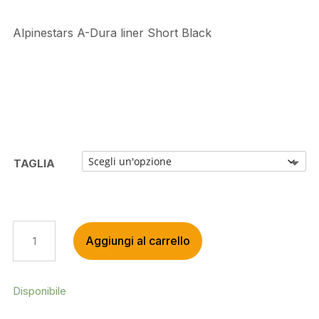
Alpinestars A-Dura liner Short Black
TAGLIA
ALPINESTARS
Aggiungi al carrello
A-
DURA
LINER
SHORT
Disponibile
BLACK