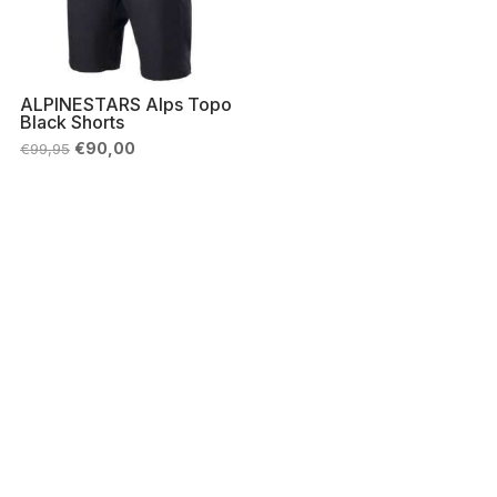
ALPINESTARS Alps Topo
Black Shorts
Il
Il
€
90,00
€
99,95
prezzo
prezzo
originale
attuale
era:
è:
€99,95.
€90,00.