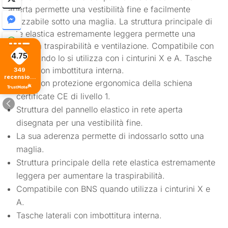
aperta permette una vestibilità fine e facilmente
utilizzabile sotto una maglia. La struttura principale di
rete elastica estremamente leggera permette una
massima traspirabilità e ventilazione. Compatibile con
4.75
BNS quando lo si utilizza con i cinturini X e A. Tasche
laterali con imbottitura interna.
349
recensioni
Gilet con protezione ergonomica della schiena
di tutti i
tempi
certificate CE di livello 1.
Struttura del pannello elastico in rete aperta
disegnata per una vestibilità fine.
La sua aderenza permette di indossarlo sotto una
maglia.
Struttura principale della rete elastica estremamente
leggera per aumentare la traspirabilità.
Compatibile con BNS quando utilizza i cinturini X e
A.
Tasche laterali con imbottitura interna.