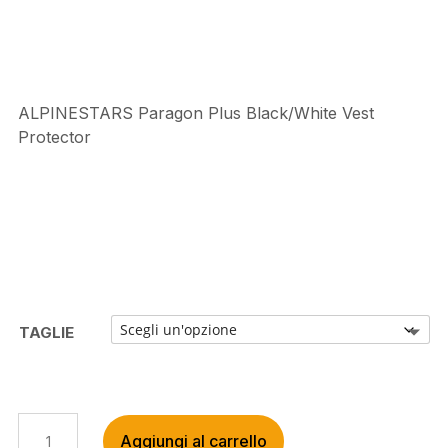
€114,95.
€90,00.
ALPINESTARS Paragon Plus Black/White Vest
Protector
TAGLIE
ALPINESTARS
Aggiungi al carrello
PARAGON