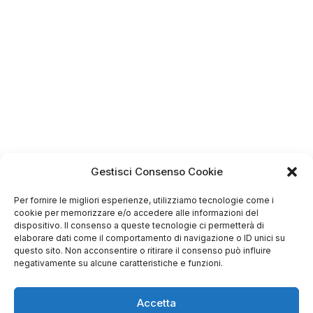
4.75
Basato su
Gestisci Consenso Cookie
349
recensioni
di tutti i tempi
Valutazione
Per fornire le migliori esperienze, utilizziamo tecnologie come i
Come raccogliamo le recensioni?
cookie per memorizzare e/o accedere alle informazioni del
dispositivo. Il consenso a queste tecnologie ci permetterà di
Salvatore
elaborare dati come il comportamento di navigazione o ID unici su
verificato
questo sito. Non acconsentire o ritirare il consenso può influire
negativamente su alcune caratteristiche e funzioni.
Servizio clienti competente, lo consiglio.
Accetta