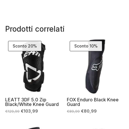
Prodotti correlati
Sconto 20%
Sconto 10%
LEATT 3DF 5.0 Zip
FOX Enduro Black Knee
Black/White Knee Guard
Guard
Il
Il
Il
Il
€
103,99
€
80,99
€
129,99
€
89,99
prezzo
prezzo
prezzo
prezzo
originale
attuale
originale
attuale
era:
è:
era:
è:
€129,99.
€103,99.
€89,99.
€80,99.