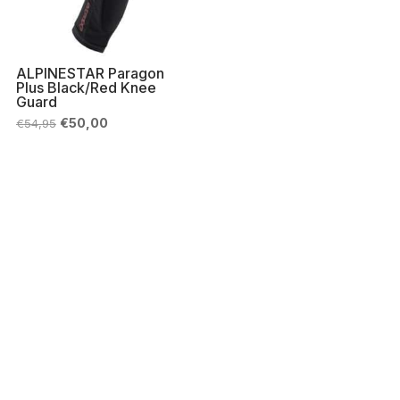
ALPINESTAR Paragon
Plus Black/Red Knee
Guard
Il
Il
€
50,00
€
54,95
prezzo
prezzo
originale
attuale
era:
è:
€54,95.
€50,00.