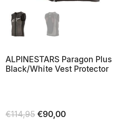
ALPINESTARS Paragon Plus
Black/White Vest Protector
Il
€
90,00
Il
€
114,95
prezzo
prezzo
originale
attuale
era:
è: