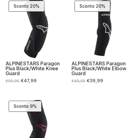
Sconto 20%
Sconto 20%
ALPINESTARS Paragon
ALPINESTARS Paragon
Plus Black/White Knee
Plus Black/White Elbow
Guard
Guard
Il
Il
Il
Il
€
47,99
€
39,99
€
59,95
€
49,95
prezzo
prezzo
prezzo
prezzo
originale
attuale
originale
attuale
era:
è:
era:
è:
€59,95.
€47,99.
€49,95.
€39,99.
Sconto 9%