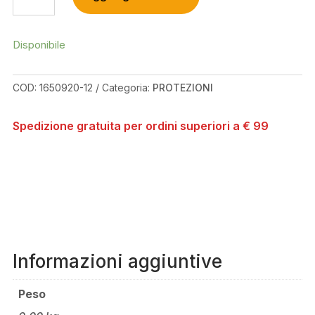
PLUS
BLACK/WHITE
VEST
Disponibile
PROTECTOR
QUANTITÀ
COD:
1650920-12
Categoria:
PROTEZIONI
Spedizione gratuita per ordini superiori a € 99
Informazioni aggiuntive
Peso