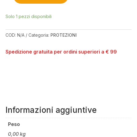
PARAGON
PLUS
Solo 1 pezzi disponibili
BLACK/YELLOW
KNEE/SHIN
GUARD
COD:
N/A
Categoria:
PROTEZIONI
QUANTITÀ
Spedizione gratuita per ordini superiori a € 99
Informazioni aggiuntive
Peso
0,00 kg