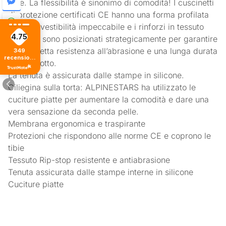
tibie. La flessibilità è sinonimo di comodità! I cuscinetti
di protezione certificati CE hanno una forma profilata
con una vestibilità impeccabile e i rinforzi in tessuto
4.75
Rip-stop sono posizionati strategicamente per garantire
una perfetta resistenza all’abrasione e una lunga durata
349
recensioni
del prodotto.
di tutti i
tempi
La tenuta è assicurata dalle stampe in silicone.
Ciliegina sulla torta: ALPINESTARS ha utilizzato le
cuciture piatte per aumentare la comodità e dare una
vera sensazione da seconda pelle.
Membrana ergonomica e traspirante
Protezioni che rispondono alle norme CE e coprono le
tibie
Tessuto Rip-stop resistente e antiabrasione
Tenuta assicurata dalle stampe interne in silicone
Cuciture piatte