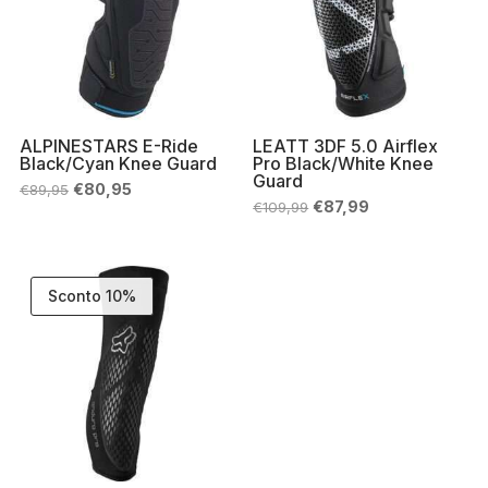
ALPINESTARS E-Ride
LEATT 3DF 5.0 Airflex
Black/Cyan Knee Guard
Pro Black/White Knee
Guard
Il
Il
€
80,95
€
89,95
prezzo
prezzo
Il
Il
€
87,99
€
109,99
originale
attuale
prezzo
prezzo
era:
è:
originale
attuale
€89,95.
€80,95.
era:
è:
€109,99.
€87,99.
Sconto 10%