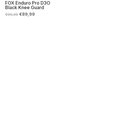
FOX Enduro Pro D3O
Black Knee Guard
Il
Il
€
89,99
€
99,99
prezzo
prezzo
originale
attuale
era:
è:
€99,99.
€89,99.