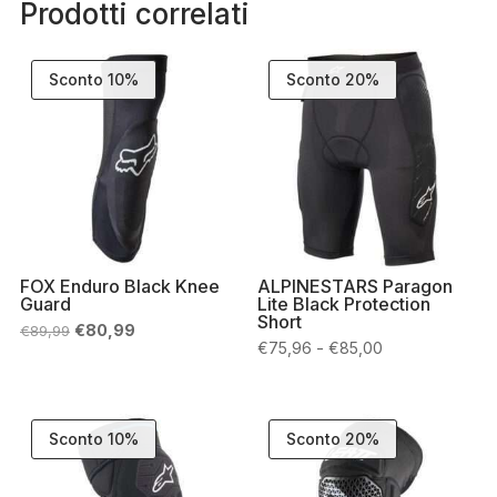
Prodotti correlati
Sconto 10%
Sconto 20%
FOX Enduro Black Knee
ALPINESTARS Paragon
Guard
Lite Black Protection
Short
Il
Il
€
80,99
€
89,99
prezzo
prezzo
Fascia
-
€
75,96
€
85,00
originale
attuale
di
era:
è:
prezzo:
€89,99.
€80,99.
da
€75,96
a
Sconto 10%
Sconto 20%
€85,00