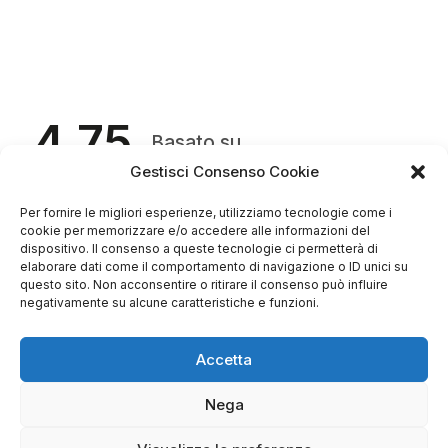
4.75
Basato su
349
recensioni
di tutti i tempi
Gestisci Consenso Cookie
Valutazione
Come raccogliamo le recensioni?
Per fornire le migliori esperienze, utilizziamo tecnologie come i
cookie per memorizzare e/o accedere alle informazioni del
Salvatore
dispositivo. Il consenso a queste tecnologie ci permetterà di
verificato
elaborare dati come il comportamento di navigazione o ID unici su
questo sito. Non acconsentire o ritirare il consenso può influire
negativamente su alcune caratteristiche e funzioni.
Servizio clienti competente, lo consiglio.
Accetta
Nega
0
0
questa settimana