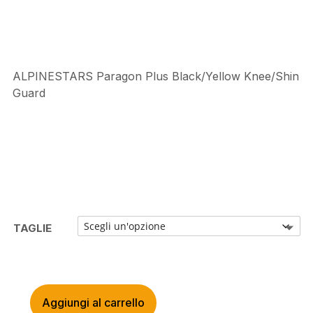
€69,95.
€55,99.
ALPINESTARS Paragon Plus Black/Yellow Knee/Shin
Guard
TAGLIE
Aggiungi al carrello
ALPINESTARS