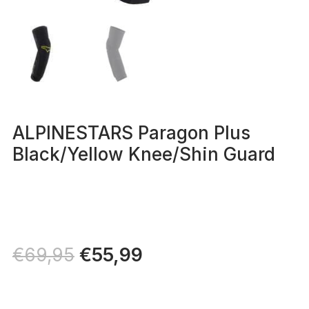
ALPINESTARS Paragon Plus
Black/Yellow Knee/Shin Guard
Il
€
55,99
Il
€
69,95
prezzo
prezzo
originale
attuale
era:
è: