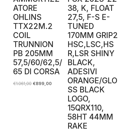
ATORE
38, K, FLOAT
OHLINS
27,5, F-S E-
TTX22M.2
TUNED
COIL
170MM GRIP2
TRUNNION
HSC,LSC,HS
PB 205MM
R,LSR SHINY
57,5/60/62,5/
BLACK,
65 DI CORSA
ADESIVI
ORANGE/GLO
Il
Il
€
1.061,00
€
899,00
SS BLACK
prezzo
prezzo
LOGO,
originale
attuale
15QRX110,
era:
è:
€1.061,00.
€899,00.
58HT 44MM
RAKE