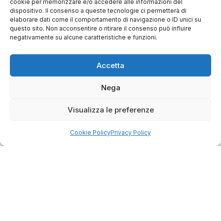
Store
cookie per memorizzare e/o accedere alle informazioni del
dispositivo. Il consenso a queste tecnologie ci permetterà di
Via Tancredi Canonico 29
elaborare dati come il comportamento di navigazione o ID unici su
questo sito. Non acconsentire o ritirare il consenso può influire
00173 Roma
negativamente su alcune caratteristiche e funzioni.
+39 06 7932 0130
Accetta
info@bike-store.it
Nega
WhatsApp
Visualizza le preferenze
Orari negozio
Cookie Policy
Privacy Policy
Lun: 15 – 19
Mar – Sab: 10 – 13:30 ⇢ 14:30 – 19:00
Dom: chiuso
Servizi
Easy Ride
30gg0rischi