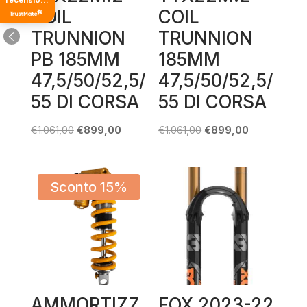
recensioni
di tutti i
COIL
COIL
tempi
TRUNNION
TRUNNION
PB 185MM
185MM
47,5/50/52,5/
47,5/50/52,5/
55 DI CORSA
55 DI CORSA
Il
Il
Il
Il
€
1.061,00
€
899,00
€
1.061,00
€
899,00
prezzo
prezzo
prezzo
prezzo
originale
attuale
originale
attuale
era:
è:
era:
è:
Sconto 15%
€1.061,00.
€899,00.
€1.061,00.
€899,00.
AMMORTIZZ
FOX 2023-22