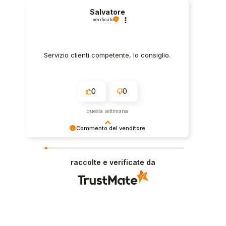
Salvatore
verificato
Servizio clienti competente, lo consiglio.
0
0
questa settimana
Commento del venditore
Grazie per le tue belle parole! Siamo lieti che
l'acquisto sia andato liscio, e che possiamo
raccolte e verificate da
fornire il servizio giusto a clienti così fantastici.
Grazie ancora!