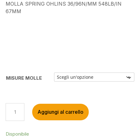
MOLLA SPRING OHLINS 36/96N/MM 548LB/IN
67MM
MISURE MOLLE
MOLLA
Aggiungi al carrello
SPRING
OHLINS
36/96N/MM
548LB/IN
Disponibile