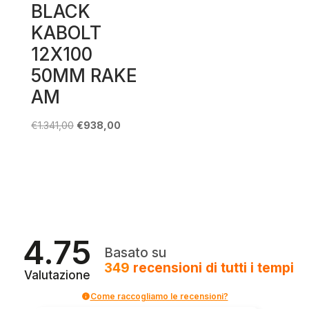
BLACK
KABOLT
12X100
50MM RAKE
AM
Il
Il
€
1.341,00
€
938,00
prezzo
prezzo
originale
attuale
era:
è:
€1.341,00.
€938,00.
4.75
Basato su
349
recensioni
di tutti i tempi
Valutazione
Come raccogliamo le recensioni?