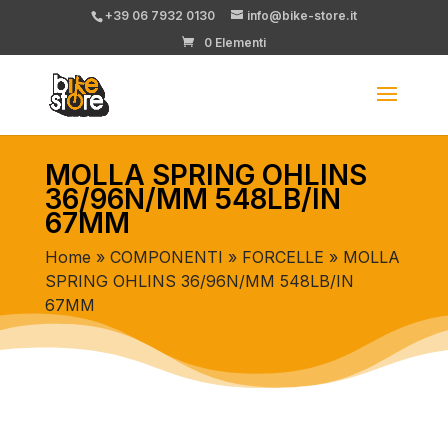
+39 06 7932 0130
info@bike-store.it
0 Elementi
MOLLA SPRING OHLINS
36/96N/MM 548LB/IN
67MM
Home
»
COMPONENTI
»
FORCELLE
» MOLLA
SPRING OHLINS 36/96N/MM 548LB/IN
67MM