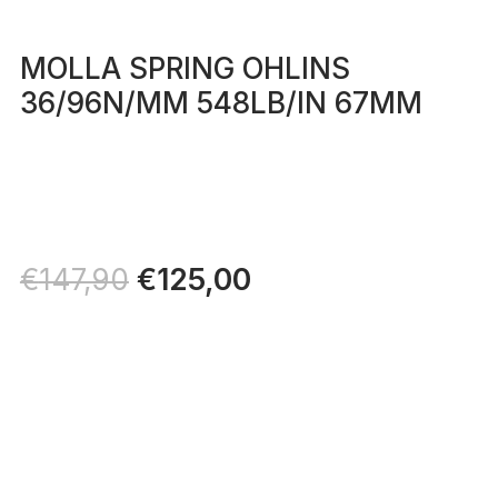
MOLLA SPRING OHLINS
36/96N/MM 548LB/IN 67MM
Il
€
125,00
Il
€
147,90
prezzo
prezzo
originale
attuale
era:
è:
€147,90.
€125,00.