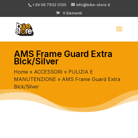
+39 06 7932 0130
info@bike-store.it
0 Elementi
AMS Frame Guard Extra
Blck/Silver
Home
»
ACCESSORI
»
PULIZIA E
MANUTENZIONE
» AMS Frame Guard Extra
Blck/Silver