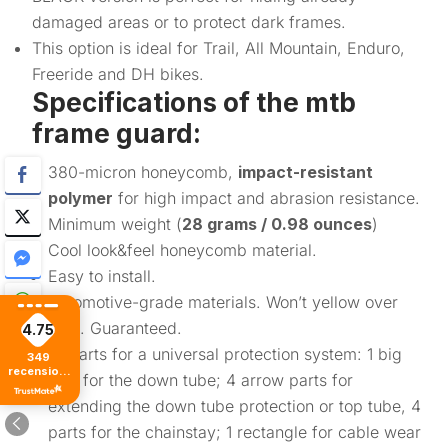
damaged areas or to protect dark frames.
This option is ideal for Trail, All Mountain, Enduro,
Freeride and DH bikes.
Specifications of the mtb
frame guard:
380-micron honeycomb,
impact-resistant
polymer
for high impact and abrasion resistance.
Minimum weight (
28 grams / 0.98 ounces
)
Cool look&feel honeycomb material.
Easy to install.
Automotive-grade materials. Won’t yellow over
time. Guaranteed.
4.75
10 parts for a universal protection system: 1 big
349
recensioni
part for the down tube; 4 arrow parts for
di tutti i
tempi
extending the down tube protection or top tube, 4
parts for the chainstay; 1 rectangle for cable wear