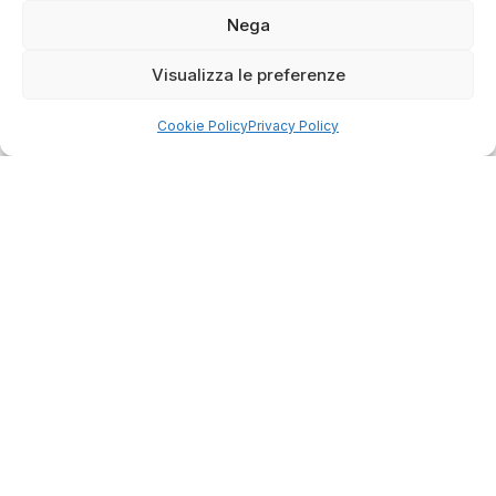
WhatsApp
Nega
Orari negozio
Visualizza le preferenze
Lun: 15 – 19
Cookie Policy
Privacy Policy
Mar – Sab: 10 – 13:30 ⇢ 14:30 – 19:00
Dom: chiuso
Servizi
Easy Ride
30gg0rischi
Servizi Officina
Valutazione usato
Azienda
Contatti