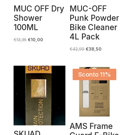
MUC OFF Dry
MUC-OFF
Shower
Punk Powder
100ML
Bike Cleaner
4L Pack
Il
Il
€
13,35
€
10,00
prezzo
prezzo
Il
Il
€
42,99
€
38,50
originale
attuale
prezzo
prezzo
era:
è:
originale
attuale
€13,35.
€10,00.
era:
è:
Sconto 11%
€42,99.
€38,50.
AMS Frame
SKUAD