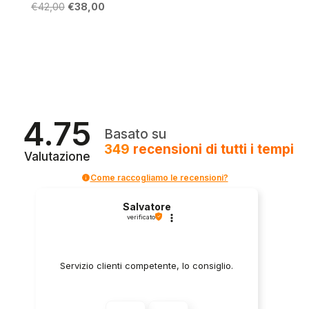
Il
Il
€
42,00
€
38,00
prezzo
prezzo
originale
attuale
era:
è:
€42,00.
€38,00.
4.75
Basato su
349
recensioni
di tutti i tempi
Valutazione
Come raccogliamo le recensioni?
Salvatore
verificato
Servizio clienti competente, lo consiglio.