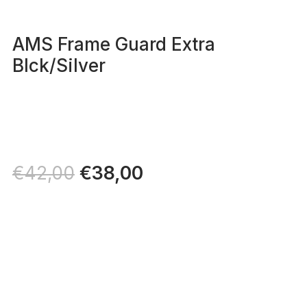
AMS Frame Guard Extra
Blck/Silver
Il
€
38,00
Il
€
42,00
prezzo
prezzo
originale
attuale
era:
è:
€42,00.
€38,00.