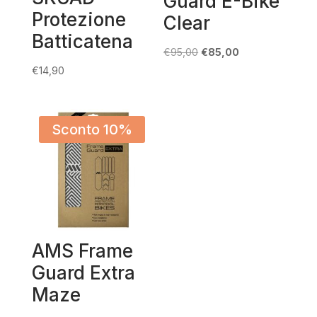
Guard E-Bike
Protezione
Clear
Batticatena
Il
Il
€
95,00
€
85,00
prezzo
prezzo
€
14,90
originale
attuale
era:
è:
€95,00.
€85,00.
Sconto 10%
AMS Frame
Guard Extra
Maze