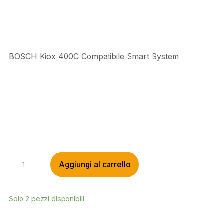
BOSCH Kiox 400C Compatibile Smart System
BOSCH
Aggiungi al carrello
KIOX
400C
COMPATIBILE
SMART
Solo 2 pezzi disponibili
SYSTEM