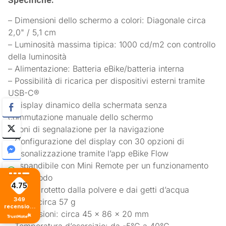
– Dimensioni dello schermo a colori: Diagonale circa
2,0" / 5,1 cm
– Luminosità massima tipica: 1000 cd/m2 con controllo
della luminosità
– Alimentazione: Batteria eBike/batteria interna
– Possibilità di ricarica per dispositivi esterni tramite
USB-C®
– Display dinamico della schermata senza
commutazione manuale dello schermo
– Toni di segnalazione per la navigazione
– Configurazione del display con 30 opzioni di
personalizzazione tramite l’app eBike Flow
– Espandibile con Mini Remote per un funzionamento
più comodo
4.75
– IP55, protetto dalla polvere e dai getti d’acqua
349
– Peso: circa 57 g
recensioni
– Dimensioni: circa 45 x 86 x 20 mm
di tutti i
tempi
– Temperatura d’esercizio: da -5°C a 40°C