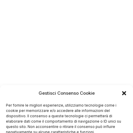
Gestisci Consenso Cookie
Per fornire le migliori esperienze, utilizziamo tecnologie come i
cookie per memorizzare e/o accedere alle informazioni del
dispositivo. Il consenso a queste tecnologie ci permetterà di
elaborare dati come il comportamento di navigazione o ID unici su
4.75
questo sito. Non acconsentire o ritirare il consenso può influire
Basato su
negativamente su alcune caratteristiche e funzioni.