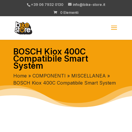
+39 06 7932 0130
info@bike-store.it
0 Elementi
BOSCH Kiox 400C
Compatibile Smart
System
Home
»
COMPONENTI
»
MISCELLANEA
»
BOSCH Kiox 400C Compatibile Smart System