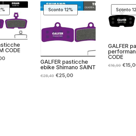
12%
Sconto 12%
Sconto 1
sticche
GALFER pa
AM CODE
performa
CODE
Il
00
GALFER pasticche
zo
prezzo
Il
€
15,
€
16,99
ebike Shimano SAINT
nale
attuale
prezz
è:
origin
Il
Il
€
25,00
€
28,49
49.
€25,00.
era:
prezzo
prezzo
€16,9
originale
attuale
era:
è:
€28,49.
€25,00.