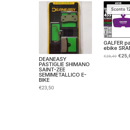
Sconto 
GALFER pa
ebike SR
Il
€
25,
€
28,49
DEANEASY
prez
PASTIGLIE SHIMANO
origi
era:
SAINT-ZEE
€28,
SEMIMETALLICO E-
BIKE
€
23,50