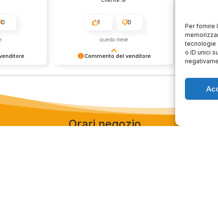
0
1
0
Per fornire
memorizzare
e
questo mese
tecnologie 
o ID unici s
enditore
Commento del venditore
Co
negativamen
ione così
Grazie per le tue belle parole!
Siamo cont
servire clienti
Apprezziamo il tempo che dedichi a
recensione
Ac
empo e lo
condividere la tua esperienza con
grati per c
ondividere la
noi. Siamo felici di avere clienti
Saluti, pe
i. Ci vediamo
come te. Saluti, personale del
negozio.
Orari negozio
Servizi
Easy Ri
edi
Lun: 15 – 19
30gg0ri
 29
Mar – Sab: 10 –
Servizi 
ma
13:30 ⇢ 14:30 –
Valutaz
19:00
932 0130
Dom: chiuso
store.it