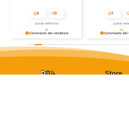
0
0
1
questa settimana
questo mes
Commento del venditore
Commento del v
Grazie per le tue belle parole! Siamo
Grazie per una recens
lieti che l'acquisto sia andato liscio,
positiva - è un piacere 
e che possiamo fornire il servizio
così! Apprezziamo il t
giusto a clienti così fantastici. Grazie
sforzo che metti nel c
ancora!
tua esperienza con no
in giro!
Store
Via Tancr
Dalla passione per il
Canonico
ciclismo e per le
00173 Ro
biciclette nasce il
+39 06 7
team Bike-Store
info@bike-