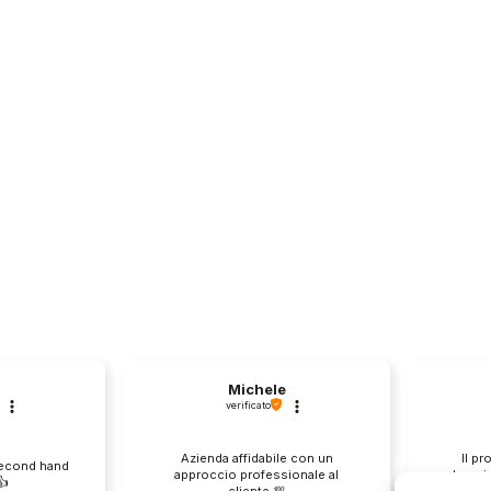
Michele
verificato
Azienda affidabile con un
Il pr
second hand
approccio professionale al
descri
️
cliente.💯