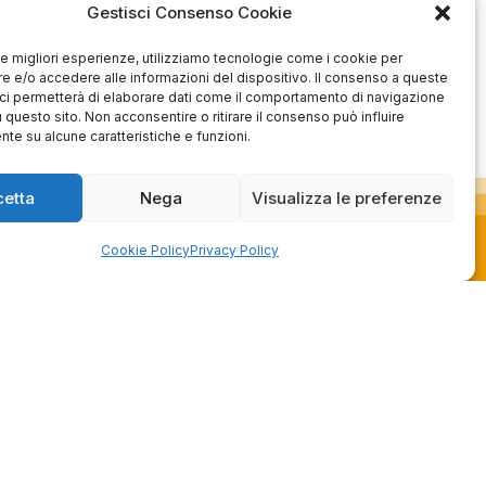
Gestisci Consenso Cookie
è davvero bella, sembra fatta
apposta per me.
1
0
3
0
 le migliori esperienze, utilizziamo tecnologie come i cookie per
 e/o accedere alle informazioni del dispositivo. Il consenso a queste
questo mese
questo mese
ci permetterà di elaborare dati come il comportamento di navigazione
u questo sito. Non acconsentire o ritirare il consenso può influire
mmento del venditore
Commento del venditore
te su alcune caratteristiche e funzioni.
enti della tua bella
Ci rende molto felici vedere la tua
 e della fiducia. Siamo
fantastica recensione! Lavoriamo
cetta
Nega
Visualizza le preferenze
lienti fantastici come te.
sodo per soddisfare le esigenze di
rsonale del negozio.
clienti come te, e siamo contenti di
esserci riusciti. Speriamo che
Cookie Policy
Privacy Policy
tornerai da noi :) Saluti
Azienda
de
Contatti
schi
Privacy policy
Officina
Termini e
ione usato
condizioni