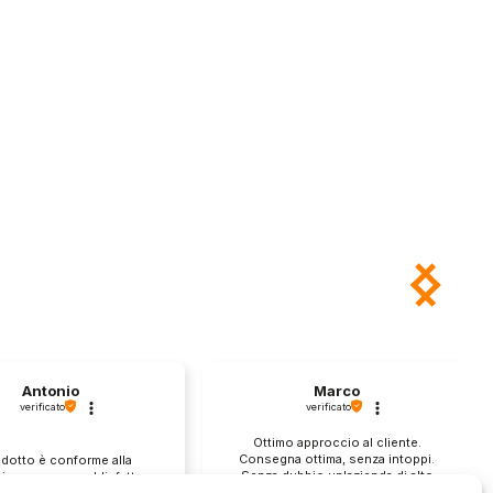
Antonio
Marco
verificato
verificato
Ottimo approccio al cliente.
Consegna ottima, senza intoppi.
odotto è conforme alla
Senza dubbio un'azienda di alto
zione, sono soddisfatto
livello. Lo consiglio. La confezione
dell'acquisto.