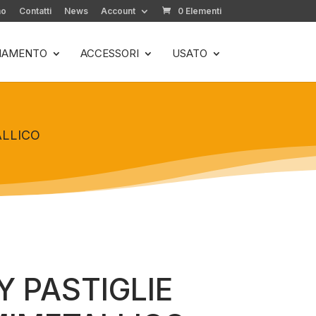
mo
Contatti
News
Account
0 Elementi
LIAMENTO
ACCESSORI
USATO
ALLICO
 PASTIGLIE