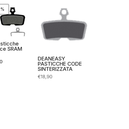
2%
sticche
nce SRAM
DEANEASY
Il
00
PASTICCHE CODE
o
prezzo
SINTERIZZATA
ale
attuale
è:
€
18,90
9.
€15,00.