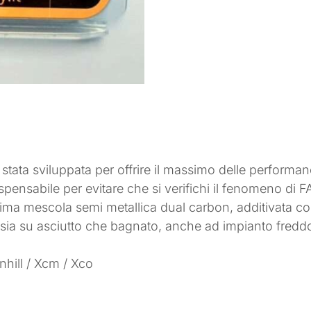
tata sviluppata per offrire il massimo delle performanc
ispensabile per evitare che si verifichi il fenomeno di F
ssima mescola semi metallica dual carbon, additivata co
sia su asciutto che bagnato, anche ad impianto fredd
nhill / Xcm / Xco