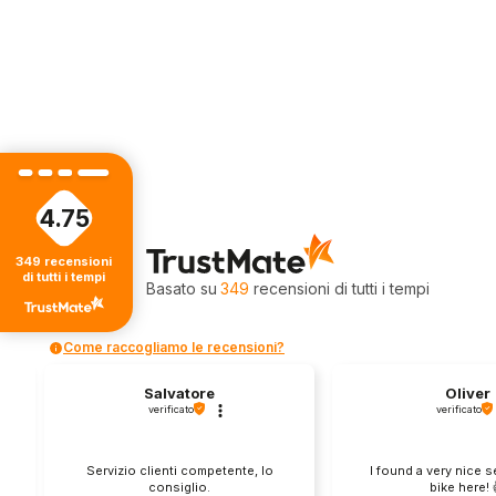
4.75
4.75
349
recensioni
di tutti i tempi
Valutazione
Basato su
349
recensioni
di tutti i tempi
Come raccogliamo le recensioni?
Salvatore
Oliver
verificato
verificato
Servizio clienti competente, lo
I found a very nice 
consiglio.
bike here! 