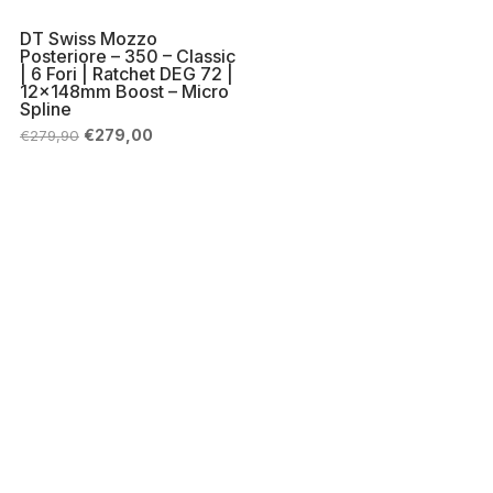
DT Swiss Mozzo
Posteriore – 350 – Classic
| 6 Fori | Ratchet DEG 72 |
12x148mm Boost – Micro
Spline
Il
Il
€
279,00
€
279,90
prezzo
prezzo
originale
attuale
era:
è:
€279,90.
€279,00.