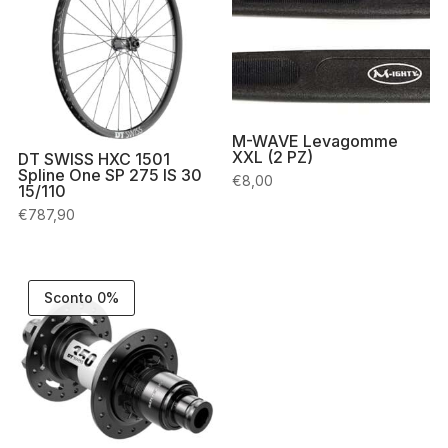
M-WAVE Levagomme
XXL (2 PZ)
DT SWISS HXC 1501
Spline One SP 275 IS 30
€
8,00
15/110
€
787,90
Sconto 0%