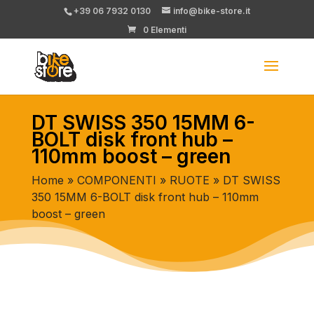
+39 06 7932 0130
info@bike-store.it
0 Elementi
DT SWISS 350 15MM 6-
BOLT disk front hub –
110mm boost – green
Home
»
COMPONENTI
»
RUOTE
» DT SWISS
350 15MM 6-BOLT disk front hub – 110mm
boost – green