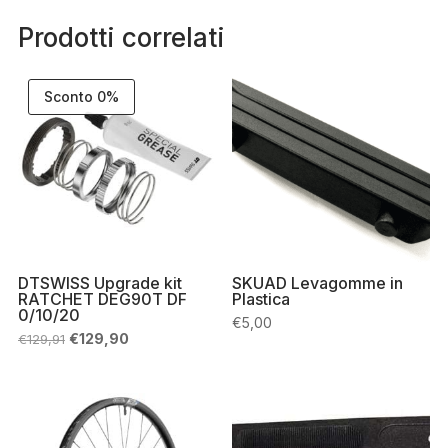
Prodotti correlati
Sconto 0%
DTSWISS Upgrade kit
SKUAD Levagomme in
RATCHET DEG90T DF
Plastica
0/10/20
€
5,00
Il
Il
€
129,90
€
129,91
prezzo
prezzo
originale
attuale
era:
è:
€129,91.
€129,90.