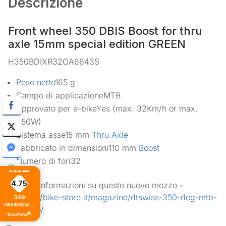
Descrizione
Front wheel 350 DBIS Boost for thru
axle 15mm special edition GREEN
H350BDIXR32OA6643S
Peso netto
165 g
Campo di applicazione
MTB
Approvato per e-bike
Yes (max. 32Km/h or max.
250W)
Sistema asse
15 mm
Thru Axle
Fabbricato in dimensioni
110 mm
Boost
Numero di fori
32
4.75
ulteriori informazioni su questo nuovo mozzo -
>
https://bike-store.it/magazine/dtswiss-350-deg-mtb-
349
recensioni
il-mozzo/
di tutti i
tempi