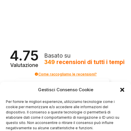
4.75
Basato su
349
recensioni
di tutti i tempi
Valutazione
Come raccogliamo le recensioni?
Salvatore
Gestisci Consenso Cookie
verificato
Per fornire le migliori esperienze, utilizziamo tecnologie come i
cookie per memorizzare e/o accedere alle informazioni del
Servizio clienti competente, lo consiglio.
dispositivo. Il consenso a queste tecnologie ci permetterà di
elaborare dati come il comportamento di navigazione o ID unici su
questo sito. Non acconsentire o ritirare il consenso può influire
negativamente su alcune caratteristiche e funzioni.