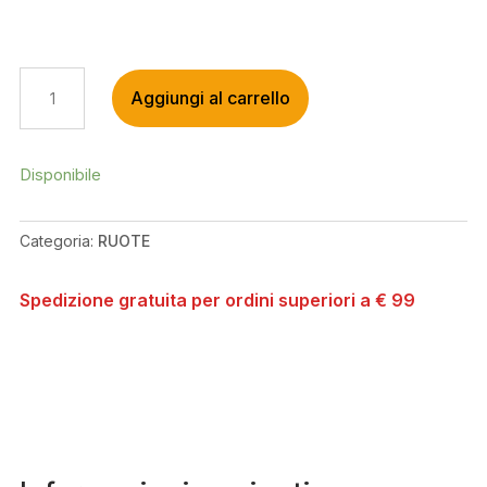
DT
Aggiungi al carrello
SWISS
350
CLASSIC,
6
Disponibile
FORI,
32
Categoria:
RUOTE
FORI,
20X110
MM
Spedizione gratuita per ordini superiori a € 99
QUANTITÀ