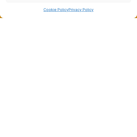
Cookie Policy
Privacy Policy
Dalla passione per il ciclismo e per le biciclette nasce il
team Bike-Store
Store
Via Tancredi Canonico 29
00173 Roma
+39 06 7932 0130