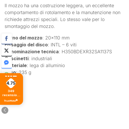
Il mozzo ha una costruzione leggera, un eccellente
comportamento di rotolamento e la manutenzione non
richiede attrezzi speciali. Lo stesso vale per lo
smontaggio del mozzo.
Perno del mozzo
: 20×110 mm
Fissaggio del disco
: INTL – 6 viti
Denominazione tecnica
: H350BDEXR32SA1137S
Cuscinetti
: industriali
Materiale
: lega di alluminio
Peso
: 235 g
4.75
349
recensioni
di tutti i
tempi