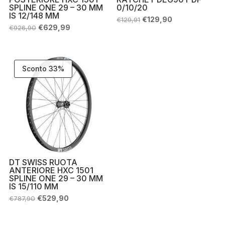
SPLINE ONE 29 – 30 MM
0/10/20
IS 12/148 MM
Il
Il
€
129,90
€
129,91
prezzo
prezzo
Il
Il
€
629,99
€
926,90
originale
attuale
prezzo
prezzo
era:
è:
originale
attuale
€129,91.
€129,90.
era:
è:
€926,90.
€629,99.
Sconto 33%
DT SWISS RUOTA
ANTERIORE HXC 1501
SPLINE ONE 29 – 30 MM
IS 15/110 MM
Il
Il
€
529,90
€
787,90
prezzo
prezzo
originale
attuale
era:
è: