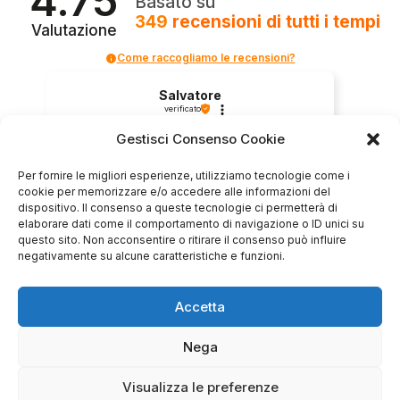
4.75
Basato su
349
recensioni
di tutti i tempi
Valutazione
Come raccogliamo le recensioni?
Salvatore
verificato
Gestisci Consenso Cookie
Servizio clienti competente, lo consiglio.
Per fornire le migliori esperienze, utilizziamo tecnologie come i
cookie per memorizzare e/o accedere alle informazioni del
dispositivo. Il consenso a queste tecnologie ci permetterà di
elaborare dati come il comportamento di navigazione o ID unici su
0
0
questo sito. Non acconsentire o ritirare il consenso può influire
negativamente su alcune caratteristiche e funzioni.
questa settimana
Commento del venditore
Accetta
Grazie per le tue belle parole! Siamo lieti che
Nega
l'acquisto sia andato liscio, e che possiamo
raccolte e verificate da
fornire il servizio giusto a clienti così fantastici.
Grazie ancora!
Visualizza le preferenze