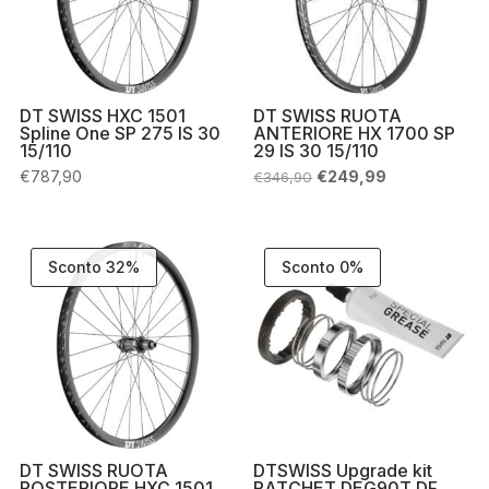
DT SWISS HXC 1501
DT SWISS RUOTA
Spline One SP 275 IS 30
ANTERIORE HX 1700 SP
15/110
29 IS 30 15/110
Il
Il
€
787,90
€
249,99
€
346,90
prezzo
prezzo
originale
attuale
era:
è:
€346,90.
€249,99.
Sconto 32%
Sconto 0%
DT SWISS RUOTA
DTSWISS Upgrade kit
POSTERIORE HXC 1501
RATCHET DEG90T DF