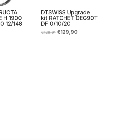
 RUOTA
DTSWISS Upgrade
 H 1900
kit RATCHET DEG90T
0 12/148
DF 0/10/20
Il
Il
€
129,90
€
129,91
prezzo
prezzo
originale
attuale
era:
è:
€129,91.
€129,90.