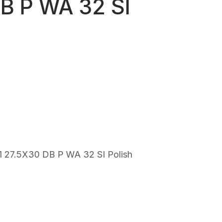
B P WA 32 SI
rezzo
ttuale
:
84,99.
 27.5X30 DB P WA 32 SI Polish