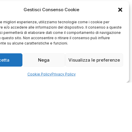
Gestisci Consenso Cookie
 le migliori esperienze, utilizziamo tecnologie come i cookie per
 e/o accedere alle informazioni del dispositivo. Il consenso a queste
ci permetterà di elaborare dati come il comportamento di navigazione
u questo sito. Non acconsentire o ritirare il consenso può influire
te su alcune caratteristiche e funzioni.
Antonio
Marco
cetta
Nega
Visualizza le preferenze
verificato
verificato
Ottimo approccio al cliente.
Cookie Policy
Privacy Policy
Consegna ottima, senza intoppi.
odotto è conforme alla
Senza dubbio un'azienda di alto
zione, sono soddisfatto
livello. Lo consiglio. La confezione
dell'acquisto.
è davvero bella, sembra fatta
apposta per me.
1
0
3
0
questo mese
questo mese
mmento del venditore
Commento del venditore
enti della tua bella
Ci rende molto felici vedere la tua