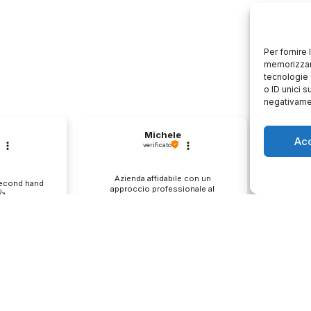
Per fornire
memorizzare
tecnologie 
o ID unici s
negativamen
Michele
Ac
verificato
Azienda affidabile con un
Il pr
second hand
approccio professionale al
descri
️
cliente.💯
0
1
0
e
questo mese
enditore
Commento del venditore
Co
ione così
Grazie per le tue belle parole!
Siamo cont