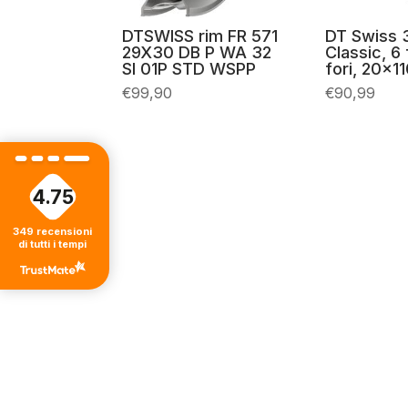
DTSWISS rim FR 571
DT Swiss 
29X30 DB P WA 32
Classic, 6 
SI 01P STD WSPP
fori, 20×
€
99,90
€
90,99
4.75
349
recensioni
di tutti i tempi