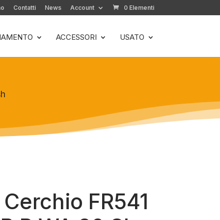
mo
Contatti
News
Account
0 Elementi
LIAMENTO
ACCESSORI
USATO
sh
 Cerchio FR541