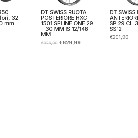
350
DT SWISS RUOTA
DT SWISS
fori, 32
POSTERIORE HXC
ANTERIORE
110 mm
1501 SPLINE ONE 29
SP 29 CL 3
– 30 MM IS 12/148
SS12
MM
€
291,90
Il
Il
€
629,99
€
926,90
prezzo
prezzo
originale
attuale
era:
è:
€926,90.
€629,99.