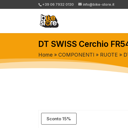
+39 06 7932 0130
info@bike-store.it
DT SWISS Cerchio FR54
Home
»
COMPONENTI
»
RUOTE
» D
Sconto 15%