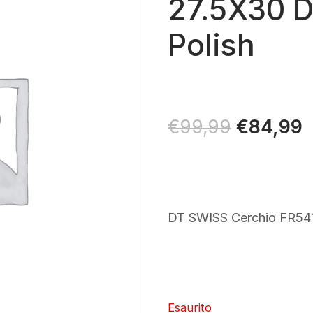
27.5X30 D
Polish
Il
€
84,99
Il
€
99,99
prezzo
p
originale
a
era:
è
€99,99.
€
DT SWISS Cerchio FR541
Esaurito