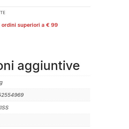
TE
 ordini superiori a € 99
oni aggiuntive
g
52554969
ISS