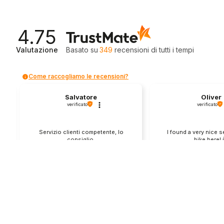
4.75
Valutazione
Basato su
349
recensioni
di tutti i tempi
Come raccogliamo le recensioni?
Salvatore
Oliver
verificato
verificato
Servizio clienti competente, lo
I found a very nice 
consiglio.
bike here! 
0
0
1
questa settimana
questo mes
Commento del venditore
Commento del v
Grazie per le tue belle parole! Siamo
Grazie per una recens