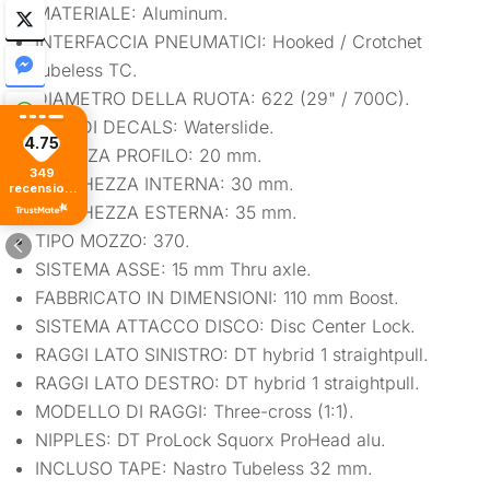
MATERIALE: Aluminum.
INTERFACCIA PNEUMATICI: Hooked / Crotchet
tubeless TC.
DIAMETRO DELLA RUOTA: 622 (29" / 700C).
TIPO DI DECALS: Waterslide.
4.75
ALTEZZA PROFILO: 20 mm.
349
LARGHEZZA INTERNA: 30 mm.
recensioni
di tutti i
LARGHEZZA ESTERNA: 35 mm.
tempi
TIPO MOZZO: 370.
SISTEMA ASSE: 15 mm Thru axle.
FABBRICATO IN DIMENSIONI: 110 mm Boost.
SISTEMA ATTACCO DISCO: Disc Center Lock.
RAGGI LATO SINISTRO: DT hybrid 1 straightpull.
RAGGI LATO DESTRO: DT hybrid 1 straightpull.
MODELLO DI RAGGI: Three-cross (1:1).
NIPPLES: DT ProLock Squorx ProHead alu.
INCLUSO TAPE: Nastro Tubeless 32 mm.