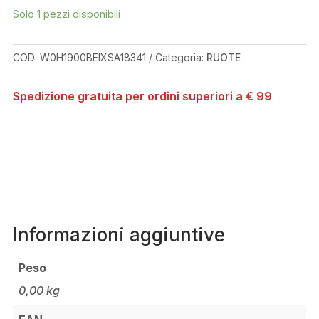
RUOTA
Solo 1 pezzi disponibili
ANTERIORE
H
1900
COD:
W0H1900BEIXSA18341
Categoria:
RUOTE
SPLINE
29-
Spedizione gratuita per ordini superiori a € 99
30MM
CL
15/110MM
QUANTITÀ
Informazioni aggiuntive
Peso
0,00 kg