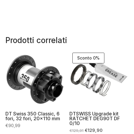
Prodotti correlati
Sconto 0%
DT Swiss 350 Classic, 6
DTSWISS Upgrade kit
fori, 32 fori, 20×110 mm
RATCHET DEG90T DF
0/10
€
90,99
Il
Il
€
129,90
€
129,91