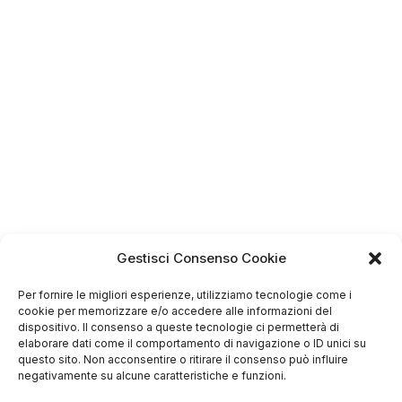
4.75
Gestisci Consenso Cookie
Basato su
349
recensioni
di tutti i tempi
Valutazione
Per fornire le migliori esperienze, utilizziamo tecnologie come i
cookie per memorizzare e/o accedere alle informazioni del
Come raccogliamo le recensioni?
dispositivo. Il consenso a queste tecnologie ci permetterà di
elaborare dati come il comportamento di navigazione o ID unici su
Salvatore
questo sito. Non acconsentire o ritirare il consenso può influire
verificato
negativamente su alcune caratteristiche e funzioni.