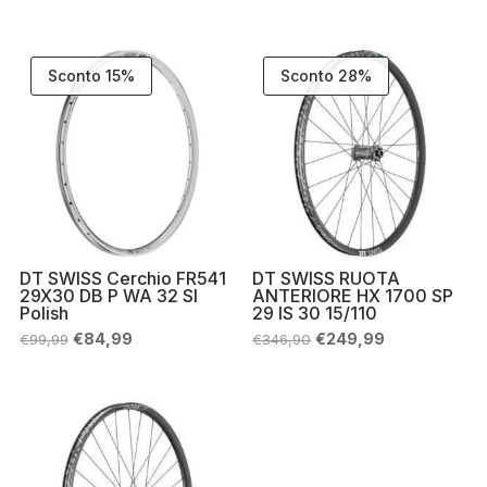
prezzo
prezzo
originale
attuale
era:
è:
€129,91.
€129,90.
Sconto 15%
Sconto 28%
DT SWISS Cerchio FR541
DT SWISS RUOTA
29X30 DB P WA 32 SI
ANTERIORE HX 1700 SP
Polish
29 IS 30 15/110
Il
Il
Il
Il
€
84,99
€
249,99
€
99,99
€
346,90
prezzo
prezzo
prezzo
prezzo
originale
attuale
originale
attuale
era:
è:
era:
è:
€99,99.
€84,99.
€346,90.
€249,99.