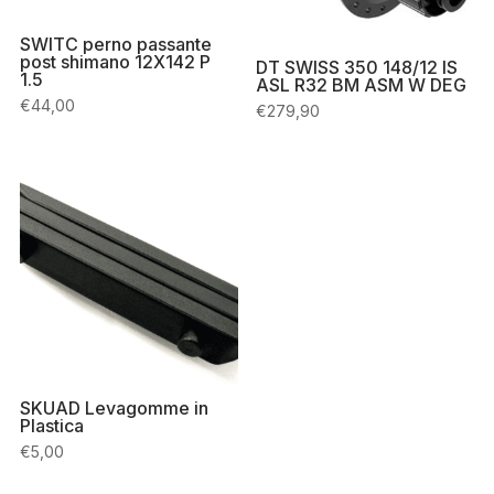
SWITC perno passante
post shimano 12X142 P
DT SWISS 350 148/12 IS
1.5
ASL R32 BM ASM W DEG
€
44,00
€
279,90
SKUAD Levagomme in
Plastica
€
5,00