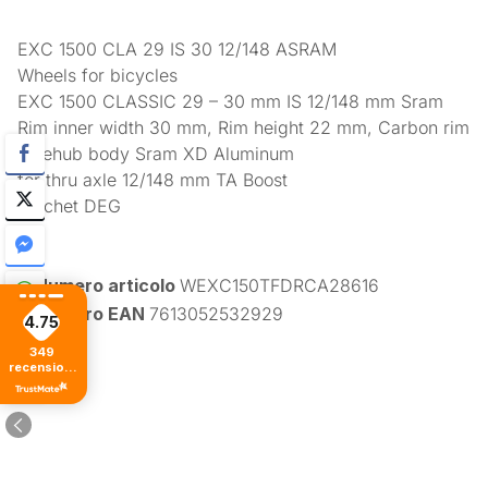
EXC 1500 CLA 29 IS 30 12/148 ASRAM
Wheels for bicycles
EXC 1500 CLASSIC 29 – 30 mm IS 12/148 mm Sram
Rim inner width 30 mm, Rim height 22 mm, Carbon rim
Freehub body Sram XD Aluminum
for thru axle 12/148 mm TA Boost
Ratchet DEG
Numero articolo
WEXC150TFDRCA28616
Numero EAN
7613052532929
4.75
349
recensioni
di tutti i
tempi