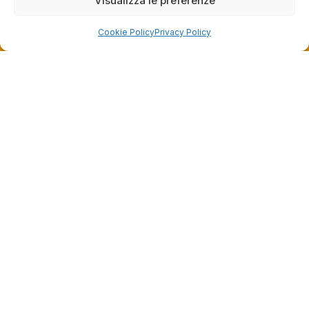
Visualizza le preferenze
Cookie Policy
Privacy Policy
Dalla passione per il ciclismo e per le biciclette nasce il
team Bike-Store
Store
Via Tancredi Canonico 29
00173 Roma