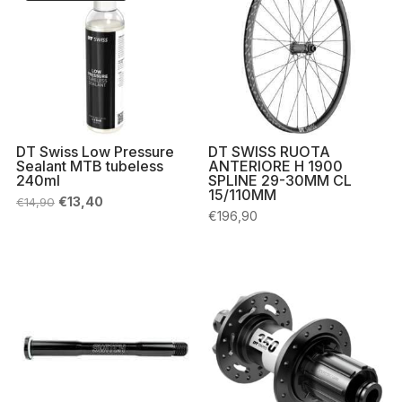
DT Swiss Low Pressure
DT SWISS RUOTA
Sealant MTB tubeless
ANTERIORE H 1900
240ml
SPLINE 29-30MM CL
15/110MM
Il
Il
€
13,40
€
14,90
prezzo
prezzo
€
196,90
originale
attuale
era:
è:
€14,90.
€13,40.