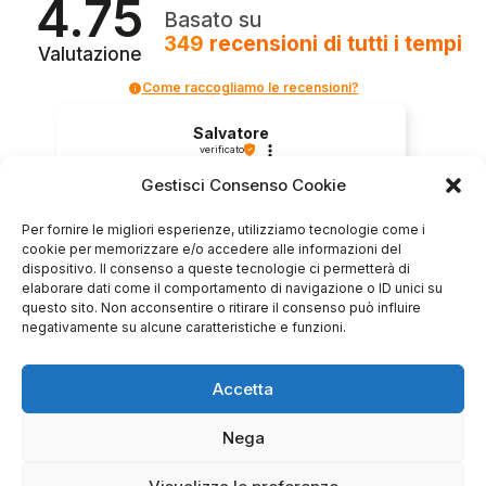
4.75
Basato su
349
recensioni
di tutti i tempi
Valutazione
Come raccogliamo le recensioni?
Salvatore
verificato
Gestisci Consenso Cookie
Servizio clienti competente, lo consiglio.
Per fornire le migliori esperienze, utilizziamo tecnologie come i
cookie per memorizzare e/o accedere alle informazioni del
dispositivo. Il consenso a queste tecnologie ci permetterà di
elaborare dati come il comportamento di navigazione o ID unici su
0
0
questo sito. Non acconsentire o ritirare il consenso può influire
negativamente su alcune caratteristiche e funzioni.
questa settimana
Commento del venditore
Accetta
Grazie per le tue belle parole! Siamo lieti che
Nega
l'acquisto sia andato liscio, e che possiamo
raccolte e verificate da
fornire il servizio giusto a clienti così fantastici.
Grazie ancora!