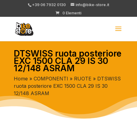
+39 06 7932 0130
info@bike-store.it
0 Elementi
DTSWISS ruota posteriore
EXC 1500 CLA 29 IS 30
12/148 ASRAM
Home
»
COMPONENTI
»
RUOTE
» DTSWISS
ruota posteriore EXC 1500 CLA 29 IS 30
12/148 ASRAM