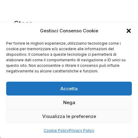
Store
Gestisci Consenso Cookie
Via Tancredi Canonico 29
00173 Roma
Per fornire le migliori esperienze, utilizziamo tecnologie come i
cookie per memorizzare e/o accedere alle informazioni del
+39 06 7932 0130
dispositivo. Il consenso a queste tecnologie ci permetterà di
elaborare dati come il comportamento di navigazione o ID unici su
questo sito. Non acconsentire o ritirare il consenso può influire
info@bike-store.it
negativamente su alcune caratteristiche e funzioni.
WhatsApp
Accetta
Orari negozio
Nega
Lun: 15 – 19
Mar – Sab: 10 – 13:30 ⇢ 14:30 – 19:00
Visualizza le preferenze
Dom: chiuso
Cookie Policy
Privacy Policy