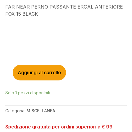
FAR NEAR PERNO PASSANTE ERGAL ANTERIORE
FOX 15 BLACK
Aggiungi al carrello
FAR
NEAR
PERNO
Solo 1 pezzi disponibili
PASSANTE
ERGAL
ANTERIORE
Categoria:
MISCELLANEA
FOX
15
Spedizione gratuita per ordini superiori a € 99
BLACK