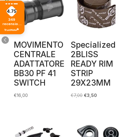
4.75
349
recensioni
di tutti i
tempi
MOVIMENTO
Specialized
CENTRALE
2BLISS
ADATTATORE
READY RIM
BB30 PF 41
STRIP
SWITCH
29X23MM
Il
Il
€
16,00
€
7,00
€
3,50
prezzo
prezzo
originale
attuale
era:
è:
€7,00.
€3,50.