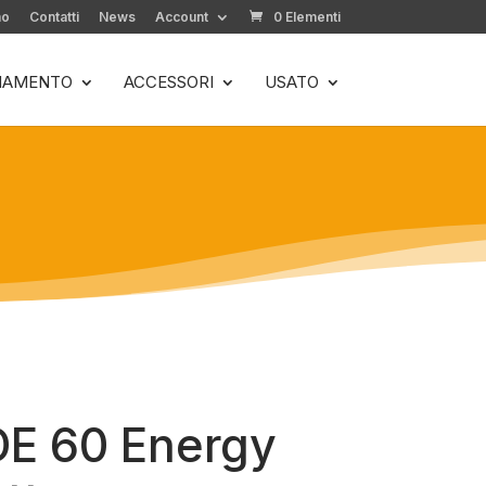
mo
Contatti
News
Account
0 Elementi
LIAMENTO
ACCESSORI
USATO
DE 60 Energy