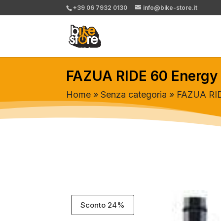
+39 06 7932 0130
info@bike-store.it
FAZUA RIDE 60 Energy 
Home
»
Senza categoria
» FAZUA RID
Sconto 24%