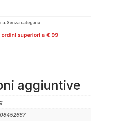
ria:
Senza categoria
 ordini superiori a € 99
oni aggiuntive
g
08452687
A