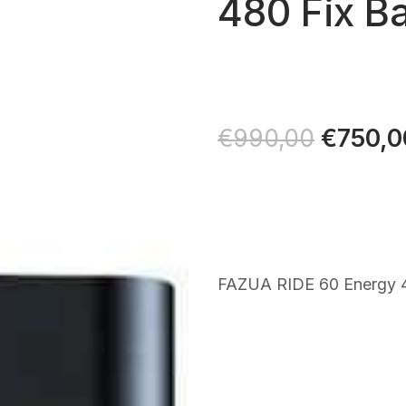
480 Fix B
Il
€
750,0
€
990,00
prezzo
original
era:
€990,0
FAZUA RIDE 60 Energy 4