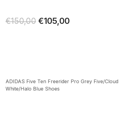
Il
€
105,00
Il
€
150,00
prezzo
prezzo
originale
attuale
era:
è:
€150,00.
€105,00.
ADIDAS Five Ten Freerider Pro Grey Five/Cloud
White/Halo Blue Shoes