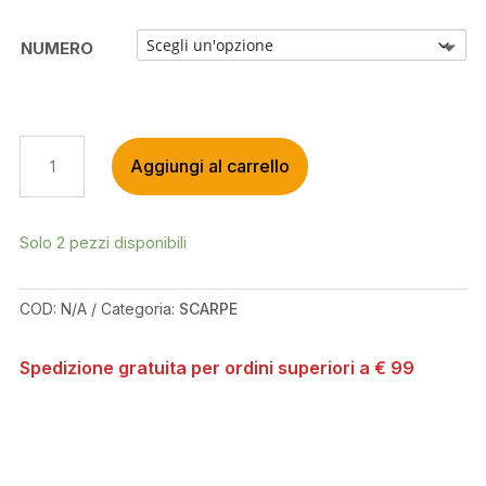
NUMERO
ADIDAS
Aggiungi al carrello
FIVE
TEN
FREERIDER
PRO
Solo 2 pezzi disponibili
GREY
FIVE/CLOUD
COD:
N/A
Categoria:
SCARPE
WHITE/HALO
BLUE
SHOES
Spedizione gratuita per ordini superiori a € 99
QUANTITÀ