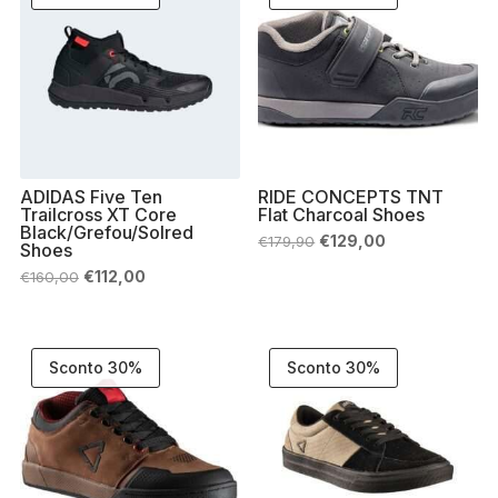
ADIDAS Five Ten
RIDE CONCEPTS TNT
Trailcross XT Core
Flat Charcoal Shoes
Black/Grefou/Solred
Il
Il
€
129,00
€
179,90
Shoes
prezzo
prezzo
originale
attuale
Il
Il
€
112,00
€
160,00
era:
è:
prezzo
prezzo
€179,90.
€129,00.
originale
attuale
era:
è:
€160,00.
€112,00.
Sconto 30%
Sconto 30%