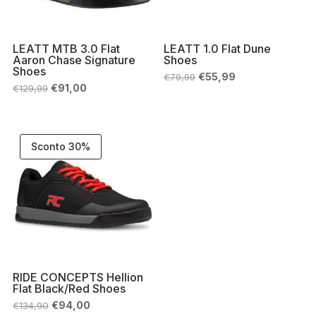
LEATT MTB 3.0 Flat
LEATT 1.0 Flat Dune
Aaron Chase Signature
Shoes
Shoes
Il
Il
€
55,99
€
79,99
prezzo
prezzo
Il
Il
€
91,00
€
129,99
originale
attuale
prezzo
prezzo
era:
è:
originale
attuale
€79,99.
€55,99.
era:
è:
€129,99.
€91,00.
Sconto 30%
RIDE CONCEPTS Hellion
Flat Black/Red Shoes
Il
Il
€
94,00
€
134,90
prezzo
prezzo