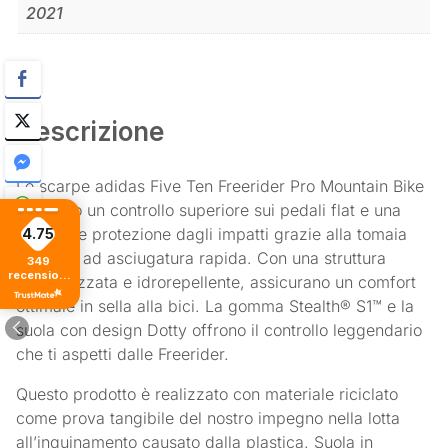
2021
Descrizione
Le scarpe adidas Five Ten Freerider Pro Mountain Bike
uniscono un controllo superiore sui pedali flat e una
maggiore protezione dagli impatti grazie alla tomaia
4.75
sintetica ad asciugatura rapida. Con una struttura
349
recensioni
ammortizzata e idrorepellente, assicurano un comfort
di tutti i
tempi
ottimale in sella alla bici. La gomma Stealth® S1™ e la
suola con design Dotty offrono il controllo leggendario
che ti aspetti dalle Freerider.
Questo prodotto è realizzato con materiale riciclato
come prova tangibile del nostro impegno nella lotta
all’inquinamento causato dalla plastica. Suola in