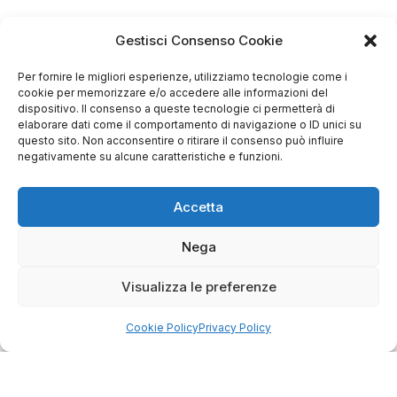
Gestisci Consenso Cookie
4.75
Per fornire le migliori esperienze, utilizziamo tecnologie come i
Basato su
cookie per memorizzare e/o accedere alle informazioni del
349
recensioni
di tutti i tempi
dispositivo. Il consenso a queste tecnologie ci permetterà di
Valutazione
elaborare dati come il comportamento di navigazione o ID unici su
questo sito. Non acconsentire o ritirare il consenso può influire
Come raccogliamo le recensioni?
negativamente su alcune caratteristiche e funzioni.
Salvatore
verificato
Accetta
Nega
Servizio clienti competente, lo consiglio.
Visualizza le preferenze
0
0
Cookie Policy
Privacy Policy
questo mese
Commento del venditore