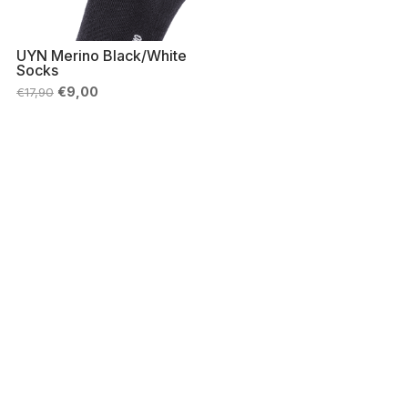
UYN Merino Black/White
Socks
Il
Il
€
9,00
€
17,90
prezzo
prezzo
originale
attuale
era:
è:
€17,90.
€9,00.