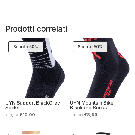
Prodotti correlati
Sconto 50%
Sconto 50%
UYN Support BlackGrey
UYN Mountain Bike
Socks
BlackRed Socks
Il
Il
Il
Il
€
10,00
€
8,50
€
19,90
€
16,90
prezzo
prezzo
prezzo
prezzo
originale
attuale
originale
attuale
era:
è:
era:
è:
€19,90.
€10,00.
€16,90.
€8,50.