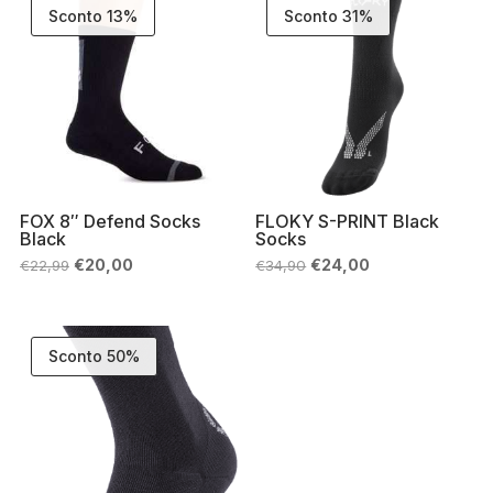
Sconto 13%
Sconto 31%
FOX 8″ Defend Socks
FLOKY S-PRINT Black
Black
Socks
Il
Il
Il
Il
€
20,00
€
24,00
€
22,99
€
34,90
prezzo
prezzo
prezzo
prezzo
originale
attuale
originale
attuale
era:
è:
era:
è:
€22,99.
€20,00.
€34,90.
€24,00.
Sconto 50%