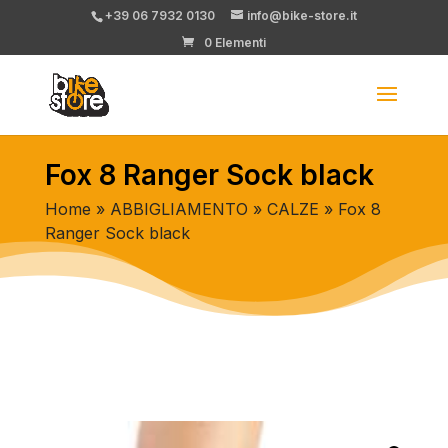
+39 06 7932 0130
info@bike-store.it
0 Elementi
Fox 8 Ranger Sock black
Home
»
ABBIGLIAMENTO
»
CALZE
» Fox 8
Ranger Sock black