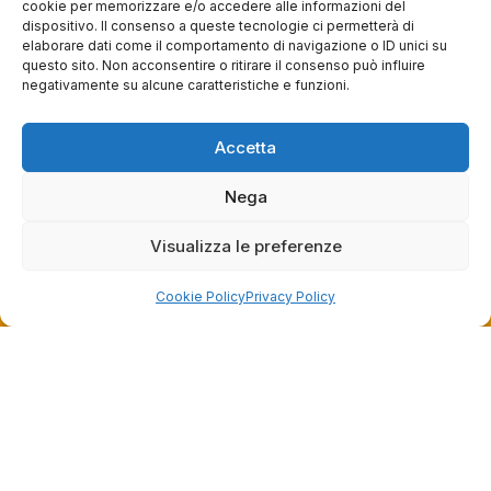
cookie per memorizzare e/o accedere alle informazioni del
dispositivo. Il consenso a queste tecnologie ci permetterà di
questa settimana
elaborare dati come il comportamento di navigazione o ID unici su
questo sito. Non acconsentire o ritirare il consenso può influire
Commento del venditore
negativamente su alcune caratteristiche e funzioni.
Grazie per le tue belle parole! Siamo lieti che
l'acquisto sia andato liscio, e che possiamo
raccolte e verificate da
fornire il servizio giusto a clienti così fantastici.
Accetta
Grazie ancora!
Nega
Visualizza le preferenze
Cookie Policy
Privacy Policy
Dalla passione per il ciclismo e per le biciclette nasce il
team Bike-Store