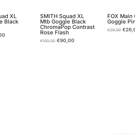
uad XL
SMITH Squad XL
FOX Main 
e Black
Mtb Goggle Black
Goggle Pi
ChromaPop Contrast
Il
€
26,
€
29,99
Rose Flash
prez
Il
00
origi
zo
prezzo
Il
Il
€
90,00
€
100,00
era:
nale
attuale
prezzo
prezzo
€29,
è:
originale
attuale
00.
€53,00.
era:
è:
€100,00.
€90,00.