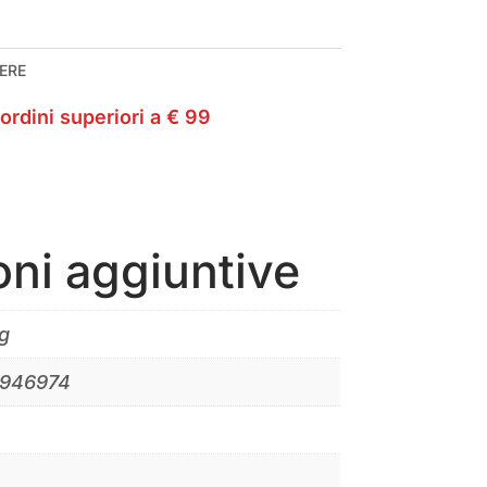
ERE
ordini superiori a € 99
oni aggiuntive
g
2946974