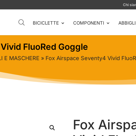
Chi si
BICICLETTE
COMPONENTI
ABBIGL
 Vivid FluoRed Goggle
LI E MASCHERE
» Fox Airspace Seventy4 Vivid Fluo
Fox Airsp