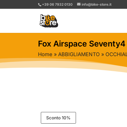
+39 06 7932 0130
info@bike-store.it
Fox Airspace Seventy4
Home
»
ABBIGLIAMENTO
»
OCCHIA
Sconto 10%