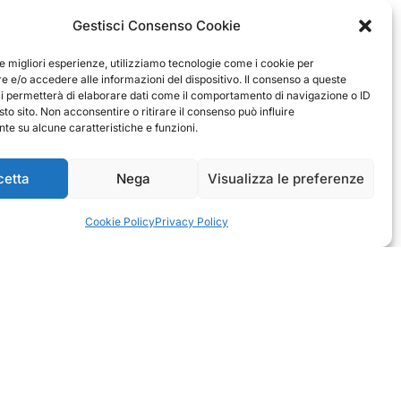
Gestisci Consenso Cookie
le migliori esperienze, utilizziamo tecnologie come i cookie per
 e/o accedere alle informazioni del dispositivo. Il consenso a queste
ci permetterà di elaborare dati come il comportamento di navigazione o ID
sto sito. Non acconsentire o ritirare il consenso può influire
e su alcune caratteristiche e funzioni.
Antonio
Marco
cetta
Nega
Visualizza le preferenze
verificato
verificato
Ottimo approccio al cliente.
Cookie Policy
Privacy Policy
Consegna ottima, senza intoppi.
rodotto è conforme alla
Senza dubbio un'azienda di alto
zione, sono soddisfatto
livello. Lo consiglio. La confezione è
dell'acquisto.
davvero bella, sembra fatta apposta
per me.
1
0
3
0
questo mese
questo mese
mmento del venditore
Commento del venditore
nti della tua bella
Ci rende molto felici vedere la tua
e della fiducia. Siamo grati
fantastica recensione! Lavoriamo