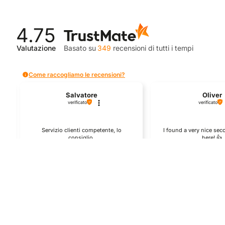
4.75
Valutazione
Basato su
349
recensioni
di tutti i tempi
Come raccogliamo le recensioni?
Salvatore
Oliver
verificato
verificato
Servizio clienti competente, lo
I found a very nice se
consiglio.
here! 👍️
0
0
1
questa settimana
questo mes
Commento del venditore
Commento del v
Grazie per le tue belle parole! Siamo
Grazie per una recensi
ti
lieti che l'acquisto sia andato liscio, e
positiva - è un piacere s