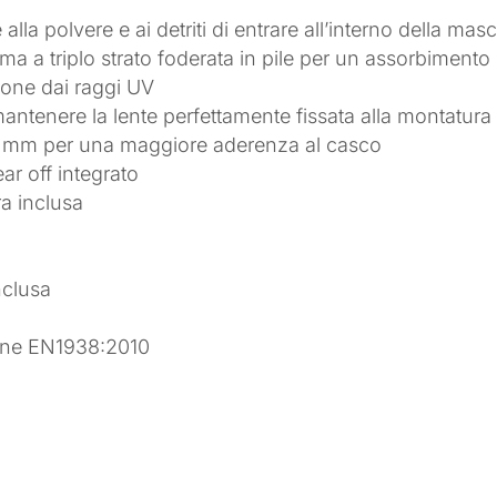
lla polvere e ai detriti di entrare all’interno della mas
uma a triplo strato foderata in pile per un assorbimento
ione dai raggi UV
mantenere la lente perfettamente fissata alla montatura
 45 mm per una maggiore aderenza al casco
ar off integrato
a inclusa
nclusa
zione EN1938:2010