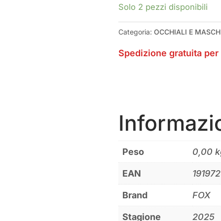
VIVID
Solo 2 pezzi disponibili
FLUORED
GOGGLE
Categoria:
OCCHIALI E MASCH
QUANTITÀ
Spedizione gratuita per 
Informazi
Peso
0,00 k
EAN
19197
Brand
FOX
Stagione
2025