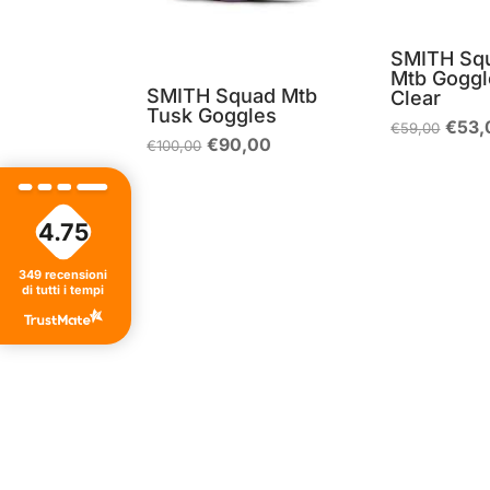
SMITH Sq
Mtb Goggl
SMITH Squad Mtb
Clear
Tusk Goggles
Il
€
53,
€
59,00
prez
Il
Il
€
90,00
€
100,00
origi
prezzo
prezzo
era:
originale
attuale
€59,
era:
è:
€100,00.
€90,00.
4.75
349
recensioni
di tutti i tempi