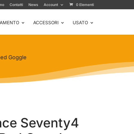
amo
Contatti
News
Account
0 Elementi
IAMENTO
ACCESSORI
USATO
Red Goggle
ace Seventy4