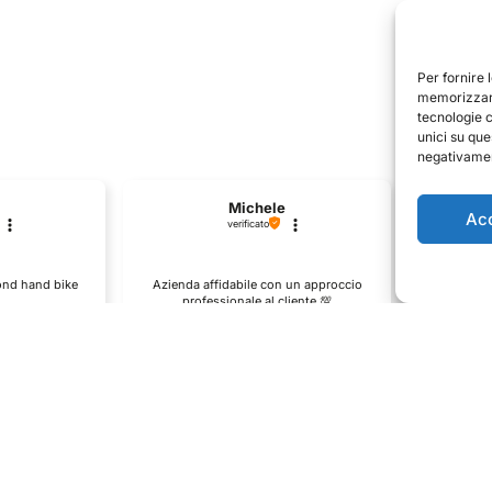
Per fornire 
memorizzare
tecnologie 
unici su que
negativament
Michele
Ac
verificato
Il p
cond hand bike
Azienda affidabile con un approccio
descri
professionale al cliente.💯
0
1
0
e
questo mese
enditore
Commento del venditore
Co
one così
Grazie per le tue belle parole!
Siamo conte
ervire clienti
Apprezziamo il tempo che dedichi a
recensione 