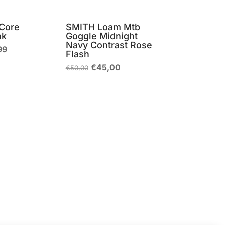
Core
SMITH Loam Mtb
nk
Goggle Midnight
Navy Contrast Rose
Il
99
Flash
zo
prezzo
nale
attuale
Il
Il
€
45,00
€
50,00
è:
prezzo
prezzo
99.
€26,99.
originale
attuale
era:
è:
€50,00.
€45,00.