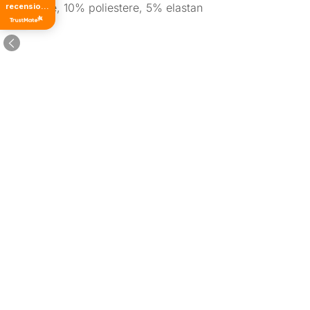
cotone, 10% poliestere, 5% elastan
recensioni
di tutti i
tempi