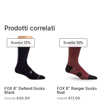
Prodotti correlati
Sconto 13%
Sconto 10%
FOX 8″ Defend Socks
FOX 8″ Ranger Socks
Black
Rust
Il
Il
Il
Il
€
20,00
€
17,00
€
22,99
€
18,99
prezzo
prezzo
prezzo
prezzo
originale
attuale
originale
attuale
era:
è:
era:
è: