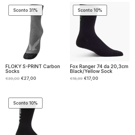
€22,99.
€20,00.
€18,99.
€17,00.
Sconto 31%
Sconto 10%
FLOKY S-PRINT Carbon
Fox Ranger 74 da 20,3cm
Socks
Black/Yellow Sock
Il
Il
Il
Il
€
27,00
€
17,00
€
39,00
€
18,99
prezzo
prezzo
prezzo
prezzo
originale
attuale
originale
attuale
era:
è:
era:
è:
€39,00.
€27,00.
€18,99.
€17,00.
Sconto 10%