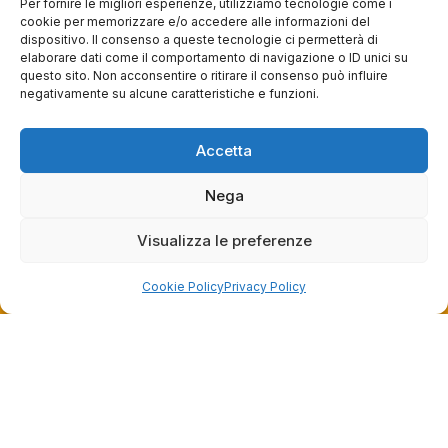
Per fornire le migliori esperienze, utilizziamo tecnologie come i
0
0
cookie per memorizzare e/o accedere alle informazioni del
dispositivo. Il consenso a queste tecnologie ci permetterà di
questa settimana
elaborare dati come il comportamento di navigazione o ID unici su
questo sito. Non acconsentire o ritirare il consenso può influire
Commento del venditore
negativamente su alcune caratteristiche e funzioni.
Grazie per le tue belle parole! Siamo lieti che
l'acquisto sia andato liscio, e che possiamo
Accetta
raccolte e verificate da
fornire il servizio giusto a clienti così fantastici.
Grazie ancora!
Nega
Visualizza le preferenze
Cookie Policy
Privacy Policy
Dalla passione per il ciclismo e per le biciclette nasce il
team Bike-Store