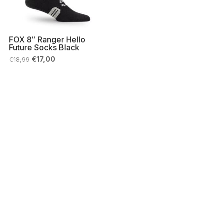
FOX 8″ Ranger Hello
Future Socks Black
Il
Il
€
17,00
€
18,99
prezzo
prezzo
originale
attuale
era:
è:
€18,99.
€17,00.