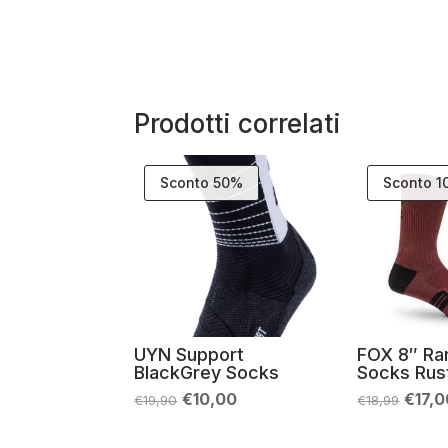
Prodotti correlati
Sconto 50%
Sconto 
UYN Support
FOX 8″ Ra
BlackGrey Socks
Socks Rus
Il
Il
Il
€
10,00
€
17,
€
19,90
€
18,99
prezzo
prezzo
prez
originale
attuale
origi
era:
è:
era: