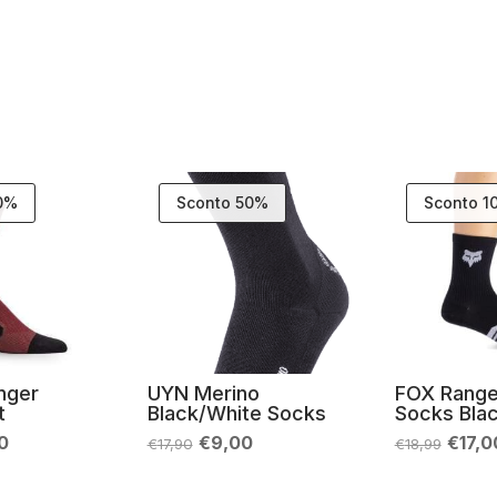
10%
Sconto 50%
Sconto 1
nger
UYN Merino
FOX Range
t
Black/White Socks
Socks Bla
Il
Il
Il
Il
00
€
9,00
€
17,0
€
17,90
€
18,99
zo
prezzo
prezzo
prezzo
prezz
nale
attuale
originale
attuale
origin
è:
era:
è:
era: