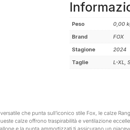
Informazi
Peso
0,00 k
Brand
FOX
Stagione
2024
Taglie
L-XL, 
versatile che punta sull’iconico stile Fox, le calze Ran
i queste calze offrono traspirabilità e ventilazione eccel
tallone e la punta ammortizzati ti assicurano un piacevo