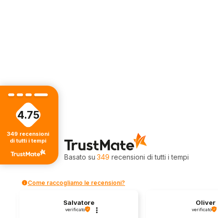
€19,90.
€10,00.
€18,9
4.75
349
recensioni
4.75
di tutti i tempi
Valutazione
Basato su
349
recensioni
di tutti i tempi
Come raccogliamo le recensioni?
Salvatore
Oliver
verificato
verificato