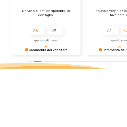
Servizio clienti competente, lo
I found a very nice 
consiglio.
bike here! 
0
0
1
questa settimana
questo mes
Commento del venditore
Commento del v
Grazie per le tue belle parole! Siamo
Grazie per una recens
lieti che l'acquisto sia andato liscio,
positiva - è un piacere 
e che possiamo fornire il servizio
così! Apprezziamo il t
giusto a clienti così fantastici. Grazie
sforzo che metti nel c
ancora!
tua esperienza con no
in giro!
Store
Via Tancr
Dalla passione per il
Canonico
ciclismo e per le
00173 Ro
biciclette nasce il