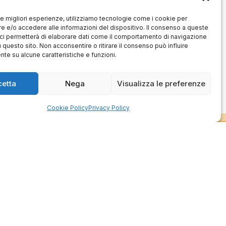
Ottimo approccio al cliente.
Consegna ottima, senza intoppi.
odotto è conforme alla
 le migliori esperienze, utilizziamo tecnologie come i cookie per
Senza dubbio un'azienda di alto
zione, sono soddisfatto
 e/o accedere alle informazioni del dispositivo. Il consenso a queste
livello. Lo consiglio. La confezione
dell'acquisto.
ci permetterà di elaborare dati come il comportamento di navigazione
è davvero bella, sembra fatta
apposta per me.
u questo sito. Non acconsentire o ritirare il consenso può influire
1
0
3
0
te su alcune caratteristiche e funzioni.
questo mese
questo mese
cetta
Nega
Visualizza le preferenze
mmento del venditore
Commento del venditore
enti della tua bella
Ci rende molto felici vedere la tua
Cookie Policy
Privacy Policy
 e della fiducia. Siamo
fantastica recensione! Lavoriamo
lienti fantastici come te.
sodo per soddisfare le esigenze di
rsonale del negozio.
clienti come te, e siamo contenti di
esserci riusciti. Speriamo che
tornerai da noi :) Saluti
Azienda
de
Contatti
schi
Privacy policy
Officina
Termini e
ione usato
condizioni