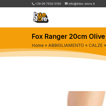
+39 06 7932 0130
info@bike-store.it
Fox Ranger 20cm Olive
Home
»
ABBIGLIAMENTO
»
CALZE
»