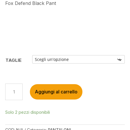
Fox Defend Black Pant
TAGLIE
FOX
Aggiungi al carrello
DEFEND
BLACK
PANT
QUANTITÀ
Solo 2 pezzi disponibili
COD:
N/A
Categoria:
PANTALONI