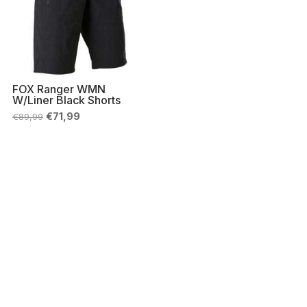
FOX Ranger WMN
W/Liner Black Shorts
Il
Il
€
71,99
€
89,99
prezzo
prezzo
originale
attuale
era:
è:
€89,99.
€71,99.