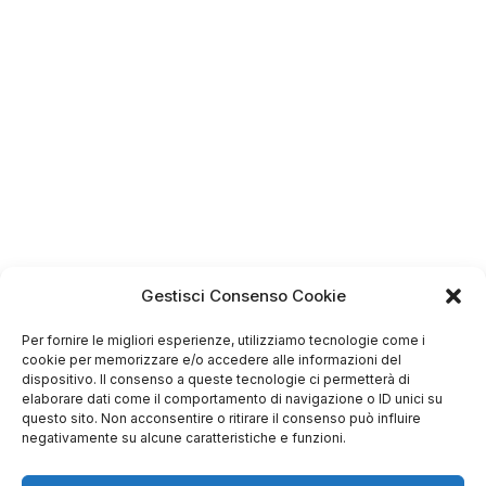
4.75
Basato su
Gestisci Consenso Cookie
349
recensioni
di tutti i tempi
Valutazione
Per fornire le migliori esperienze, utilizziamo tecnologie come i
cookie per memorizzare e/o accedere alle informazioni del
Come raccogliamo le recensioni?
dispositivo. Il consenso a queste tecnologie ci permetterà di
elaborare dati come il comportamento di navigazione o ID unici su
Salvatore
questo sito. Non acconsentire o ritirare il consenso può influire
verificato
negativamente su alcune caratteristiche e funzioni.