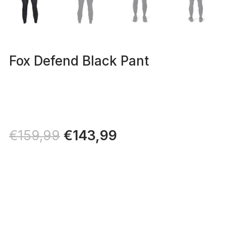
Fox Defend Black Pant
Il
€
143,99
Il
€
159,99
prezzo
prezzo
originale
attuale
era:
è:
€159,99.
€143,99.