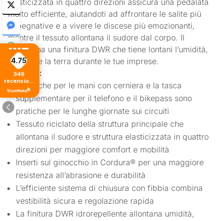
elasticizzata in quattro direzioni assicura una pedalata
molto efficiente, aiutandoti ad affrontare le salite più
impegnative e a vivere le discese più emozionanti,
mentre il tessuto allontana il sudore dal corpo. Il
tessuto ha una finitura DWR che tiene lontani l’umidità,
il fango e la terra durante le tue imprese.
4.75
Dettagli:
349
recensioni
Le tasche per le mani con cerniera e la tasca
di tutti i
tempi
supplementare per il telefono e il bikepass sono
pratiche per le lunghe giornate sui circuiti
Tessuto riciclato della struttura principale che
allontana il sudore e struttura elasticizzata in quattro
direzioni per maggiore comfort e mobilità
Inserti sul ginocchio in Cordura® per una maggiore
resistenza all’abrasione e durabilità
L’efficiente sistema di chiusura con fibbia combina
vestibilità sicura e regolazione rapida
La finitura DWR idrorepellente allontana umidità,