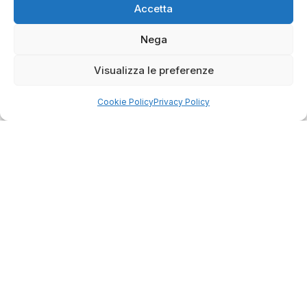
Accetta
Servizio clienti competente, lo consiglio.
Nega
0
0
Visualizza le preferenze
questa settimana
Cookie Policy
Privacy Policy
Commento del venditore
Grazie per le tue belle parole! Siamo lieti che
l'acquisto sia andato liscio, e che possiamo
raccolte e verificate da
fornire il servizio giusto a clienti così fantastici.
Grazie ancora!