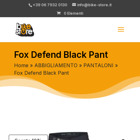
+39 06 7932 0130
info@bike-store.it
0 Elementi
Fox Defend Black Pant
Home
»
ABBIGLIAMENTO
»
PANTALONI
»
Fox Defend Black Pant