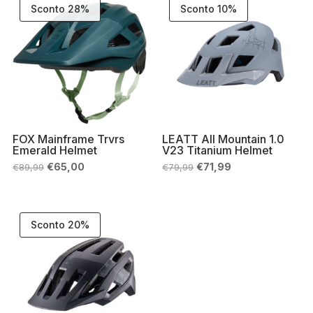
Sconto 28%
Sconto 10%
FOX Mainframe Trvrs
LEATT All Mountain 1.0
Emerald Helmet
V23 Titanium Helmet
Il
Il
Il
Il
€
65,00
€
71,99
€
89,99
€
79,99
prezzo
prezzo
prezzo
prezzo
originale
attuale
originale
attuale
era:
è:
era:
è:
€89,99.
€65,00.
€79,99.
€71,99.
Sconto 20%