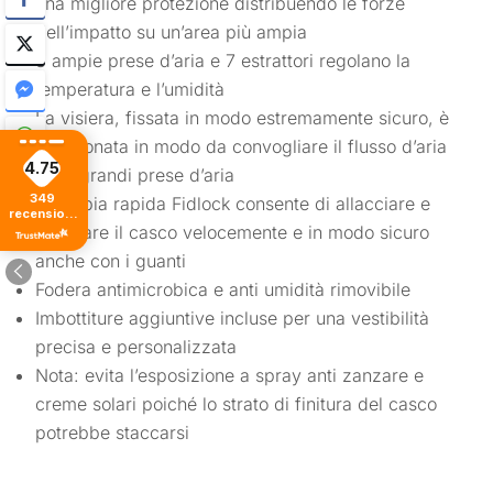
una migliore protezione distribuendo le forze
dell’impatto su un’area più ampia
8 ampie prese d’aria e 7 estrattori regolano la
temperatura e l’umidità
La visiera, fissata in modo estremamente sicuro, è
posizionata in modo da convogliare il flusso d’aria
4.75
nelle grandi prese d’aria
349
La fibbia rapida Fidlock consente di allacciare e
recensioni
di tutti i
slacciare il casco velocemente e in modo sicuro
tempi
anche con i guanti
Fodera antimicrobica e anti umidità rimovibile
Imbottiture aggiuntive incluse per una vestibilità
precisa e personalizzata
Nota: evita l’esposizione a spray anti zanzare e
creme solari poiché lo strato di finitura del casco
potrebbe staccarsi