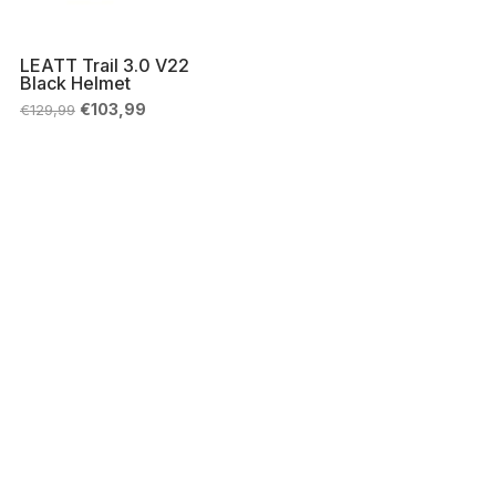
LEATT Trail 3.0 V22
Black Helmet
Il
Il
€
103,99
€
129,99
prezzo
prezzo
originale
attuale
era:
è:
€129,99.
€103,99.