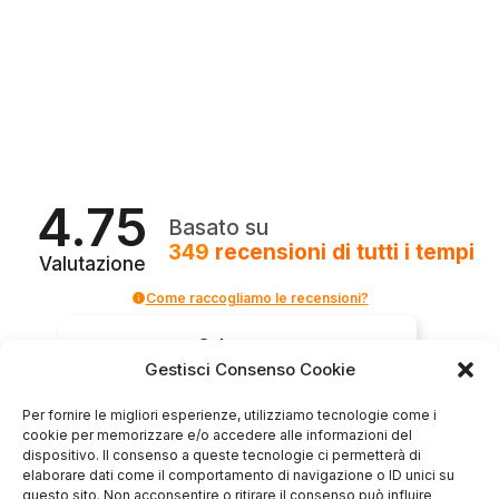
4.75
Basato su
349
recensioni
di tutti i tempi
Valutazione
Come raccogliamo le recensioni?
Salvatore
verificato
Gestisci Consenso Cookie
Per fornire le migliori esperienze, utilizziamo tecnologie come i
cookie per memorizzare e/o accedere alle informazioni del
Servizio clienti competente, lo consiglio.
dispositivo. Il consenso a queste tecnologie ci permetterà di
elaborare dati come il comportamento di navigazione o ID unici su
questo sito. Non acconsentire o ritirare il consenso può influire