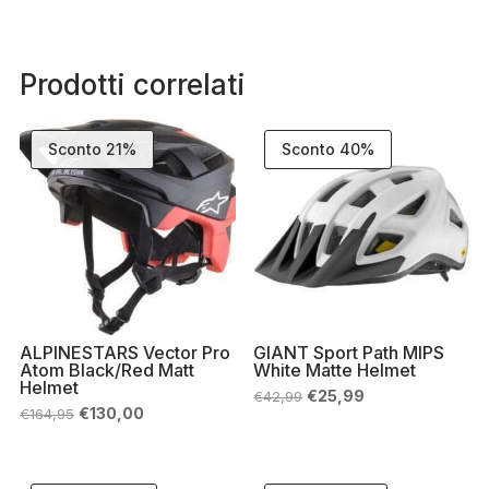
Prodotti correlati
Sconto 21%
Sconto 40%
ALPINESTARS Vector Pro
GIANT Sport Path MIPS
Atom Black/Red Matt
White Matte Helmet
Helmet
Il
Il
€
25,99
€
42,99
prezzo
prezzo
Il
Il
€
130,00
€
164,95
originale
attuale
prezzo
prezzo
era:
è:
originale
attuale
€42,99.
€25,99.
era:
è:
€164,95.
€130,00.