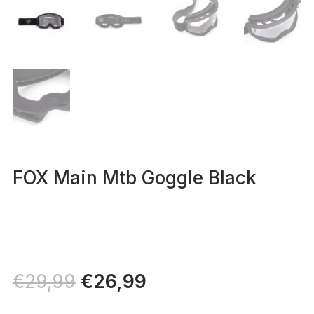
FOX Main Mtb Goggle Black
Il
€
26,99
Il
€
29,99
prezzo
prezzo