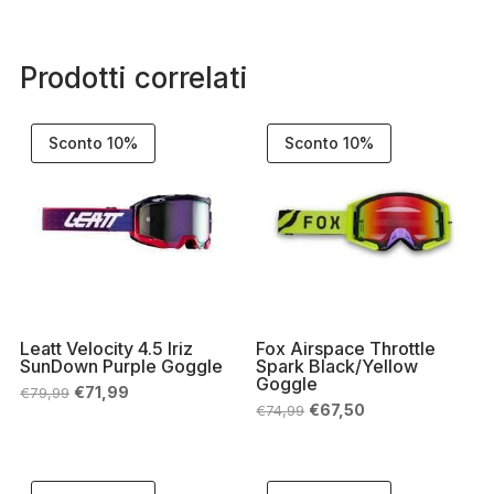
Prodotti correlati
Sconto 10%
Sconto 10%
Leatt Velocity 4.5 Iriz
Fox Airspace Throttle
SunDown Purple Goggle
Spark Black/Yellow
Goggle
Il
Il
€
71,99
€
79,99
prezzo
prezzo
Il
Il
€
67,50
€
74,99
originale
attuale
prezzo
prezzo
era:
è:
originale
attuale
€79,99.
€71,99.
era:
è:
€74,99.
€67,50.