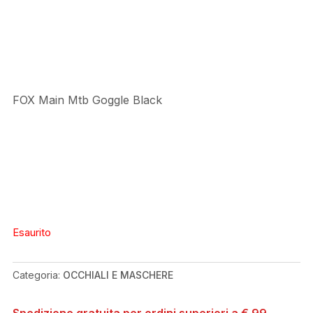
originale
attuale
era:
è:
€29,99.
€26,99.
FOX Main Mtb Goggle Black
Esaurito
Categoria:
OCCHIALI E MASCHERE
Spedizione gratuita per ordini superiori a € 99