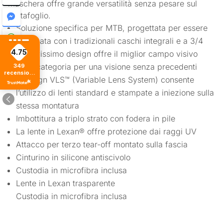
maschera offre grande versatilità senza pesare sul
portafoglio.
Soluzione specifica per MTB, progettata per essere
indossata con i tradizionali caschi integrali e a 3/4
4.75
Il nuovissimo design offre il miglior campo visivo
della categoria per una visione senza precedenti
349
recensioni
Il design VLS™ (Variable Lens System) consente
di tutti i
tempi
l’utilizzo di lenti standard e stampate a iniezione sulla
stessa montatura
Imbottitura a triplo strato con fodera in pile
La lente in Lexan® offre protezione dai raggi UV
Attacco per terzo tear-off montato sulla fascia
Cinturino in silicone antiscivolo
Custodia in microfibra inclusa
Lente in Lexan trasparente
Custodia in microfibra inclusa