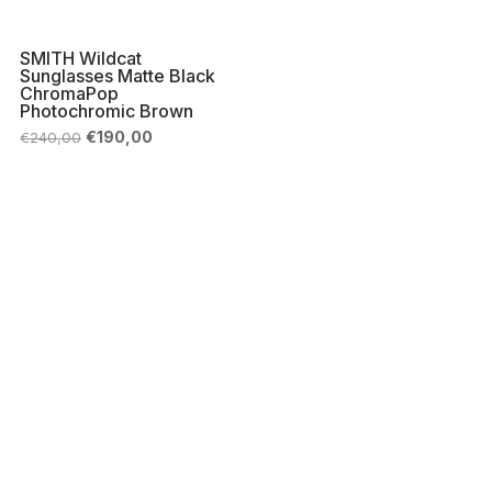
SMITH Wildcat
Sunglasses Matte Black
ChromaPop
Photochromic Brown
Il
Il
€
190,00
€
240,00
prezzo
prezzo
originale
attuale
era:
è:
€240,00.
€190,00.