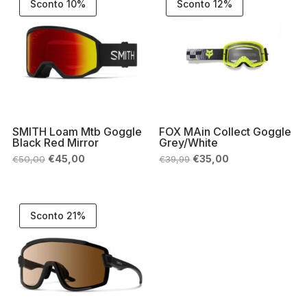
Sconto 10%
Sconto 12%
SMITH Loam Mtb Goggle
FOX MAin Collect Goggle
Black Red Mirror
Grey/White
Il
Il
Il
Il
€
45,00
€
35,00
€
50,00
€
39,99
prezzo
prezzo
prezzo
prezzo
originale
attuale
originale
attuale
era:
è:
era:
è:
€50,00.
€45,00.
€39,99.
€35,00.
Sconto 21%