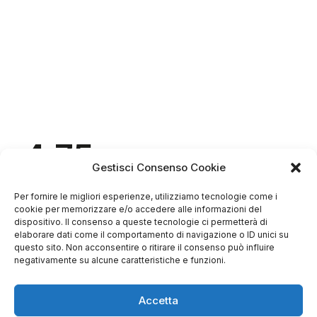
4.75
Basato su
Gestisci Consenso Cookie
349
recensioni
di tutti i tempi
Valutazione
Per fornire le migliori esperienze, utilizziamo tecnologie come i
Come raccogliamo le recensioni?
cookie per memorizzare e/o accedere alle informazioni del
dispositivo. Il consenso a queste tecnologie ci permetterà di
Salvatore
elaborare dati come il comportamento di navigazione o ID unici su
verificato
questo sito. Non acconsentire o ritirare il consenso può influire
negativamente su alcune caratteristiche e funzioni.
Servizio clienti competente, lo consiglio.
Accetta