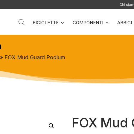
Chi sia
BICICLETTE
COMPONENTI
ABBIG
m
» FOX Mud Guard Podium
FOX Mud 