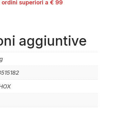
 ordini superiori a € 99
oni aggiuntive
g
3515182
SHOX