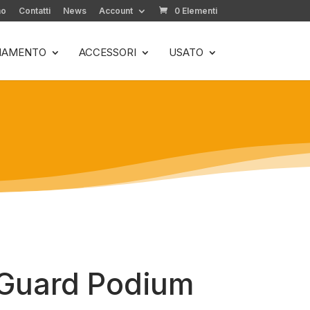
mo
Contatti
News
Account
0 Elementi
LIAMENTO
ACCESSORI
USATO
Guard Podium