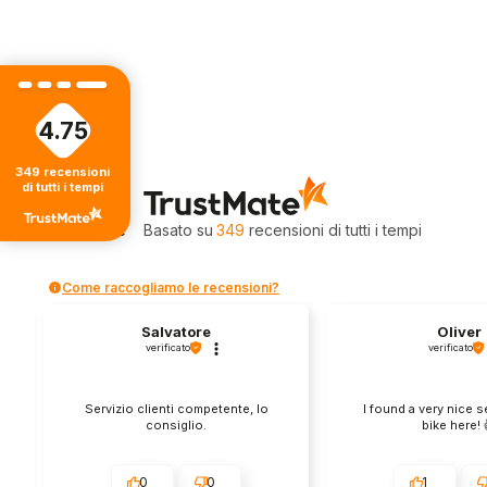
4.75
349
recensioni
4.75
di tutti i tempi
Valutazione
Basato su
349
recensioni
di tutti i tempi
Come raccogliamo le recensioni?
Salvatore
Oliver
verificato
verificato
Servizio clienti competente, lo
I found a very nice 
consiglio.
bike here! 
0
0
1