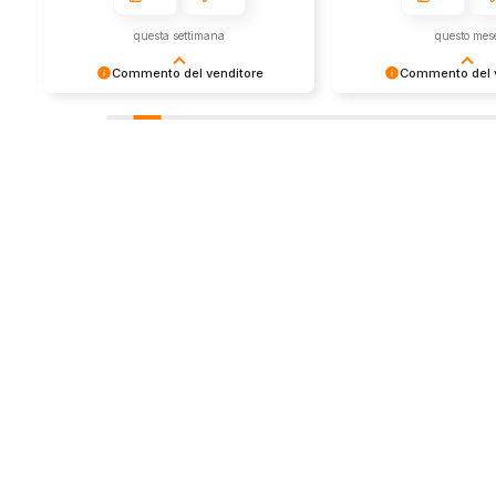
questa settimana
questo mes
Commento del venditore
Commento del v
Grazie per le tue belle parole! Siamo
Grazie per una recens
lieti che l'acquisto sia andato liscio,
positiva - è un piacere 
e che possiamo fornire il servizio
così! Apprezziamo il t
giusto a clienti così fantastici. Grazie
sforzo che metti nel c
ancora!
tua esperienza con no
in giro!
Store
Via Tancr
Dalla passione per il
Canonico
ciclismo e per le
00173 Ro
biciclette nasce il
+39 06 7
team Bike-Store
info@bike-
WhatsAp