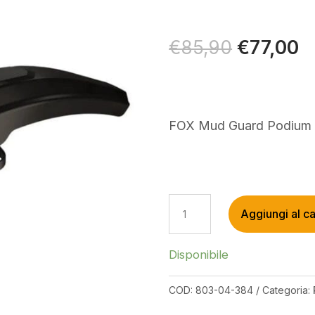
Il
€
77,00
Il
€
85,90
prezzo
p
originale
at
era:
è:
€85,90.
€
FOX Mud Guard Podium
FOX
Aggiungi al ca
MUD
GUARD
PODIUM
Disponibile
QUANTITÀ
COD:
803-04-384
Categoria: