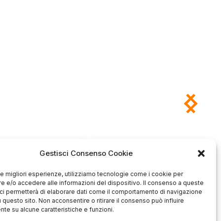
Antonio
Marco
Gestisci Consenso Cookie
verificato
verificato
 le migliori esperienze, utilizziamo tecnologie come i cookie per
Ottimo approccio al cliente.
Consegna ottima, senza intoppi.
odotto è conforme alla
 e/o accedere alle informazioni del dispositivo. Il consenso a queste
Senza dubbio un'azienda di alto
zione, sono soddisfatto
ci permetterà di elaborare dati come il comportamento di navigazione
livello. Lo consiglio. La confezione
dell'acquisto.
u questo sito. Non acconsentire o ritirare il consenso può influire
è davvero bella, sembra fatta
te su alcune caratteristiche e funzioni.
apposta per me.
1
0
3
0