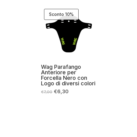
Sconto 10%
Wag Parafango
Anteriore per
Forcella Nero con
Logo di diversi colori
Il
Il
€
6,30
€
7,00
prezzo
prezzo
originale
attuale
era:
è:
€7,00.
€6,30.