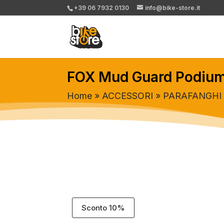
+39 06 7932 0130
info@bike-store.it
FOX Mud Guard Podiu
Home
»
ACCESSORI
»
PARAFANGHI
Sconto 10%