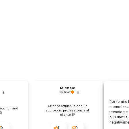
Michele
verificato
Per fornire
Azienda affidabile con un
Il pr
memorizzare
second hand
approccio professionale al
descri
tecnologie 
️
cliente.💯
o ID unici s
negativamen
0
1
0