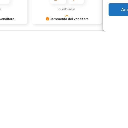
Ac
e
questo mese
enditore
Commento del venditore
Co
ione così
Grazie per le tue belle parole!
Siamo cont
servire clienti
Apprezziamo il tempo che dedichi a
recensione
empo e lo
condividere la tua esperienza con
grati per c
ondividere la
noi. Siamo felici di avere clienti
Saluti, pe
i. Ci vediamo
come te. Saluti, personale del
negozio.
Orari negozio
Servizi
Easy Ri
edi
Lun: 15 – 19
30gg0ri
 29
Mar – Sab: 10 –
Servizi 
ma
13:30 ⇢ 14:30 –
Valutaz
19:00
932 0130
Dom: chiuso
store.it
p