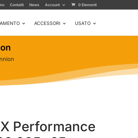
amo
Contatti
News
Account
0 Elementi
IAMENTO
ACCESSORI
USATO
ion
nnion
 X Performance