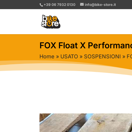
+39 06 7932 0130
info@bike-store.it
FOX Float X Performa
Home
»
USATO
»
SOSPENSIONI
» F