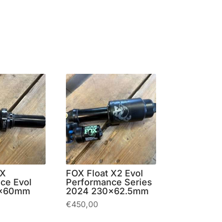
 X
FOX Float X2 Evol
ce Evol
Performance Series
0x60mm
2024 230×62.5mm
€
450,00