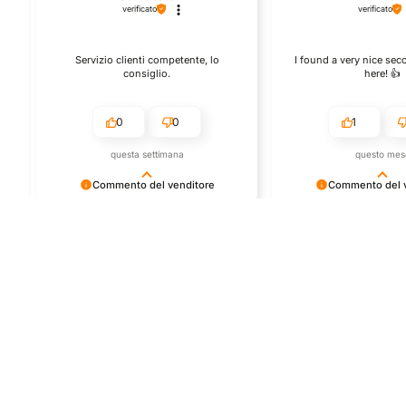
verificato
verificato
Servizio clienti competente, lo
I found a very nice se
consiglio.
here! 👍️
0
0
1
questa settimana
questo mes
Commento del venditore
Commento del v
Grazie per le tue belle parole! Siamo
Grazie per una recensi
ti
lieti che l'acquisto sia andato liscio, e
positiva - è un piacere s
che possiamo fornire il servizio giusto
così! Apprezziamo il te
a clienti così fantastici. Grazie ancora!
che metti nel condivider
esperienza con noi. Ci 
giro!
Store
Via Tancr
Dalla passione per
Canonico
il ciclismo e per le
00173 Ro