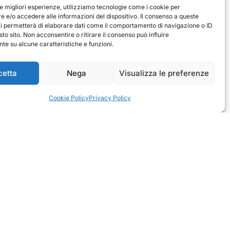
verificato
verificato
le migliori esperienze, utilizziamo tecnologie come i cookie per
 e/o accedere alle informazioni del dispositivo. Il consenso a queste
Ottimo approccio al cliente.
ci permetterà di elaborare dati come il comportamento di navigazione o ID
Consegna ottima, senza intoppi.
rodotto è conforme alla
sto sito. Non acconsentire o ritirare il consenso può influire
Senza dubbio un'azienda di alto
zione, sono soddisfatto
e su alcune caratteristiche e funzioni.
livello. Lo consiglio. La confezione è
dell'acquisto.
davvero bella, sembra fatta apposta
per me.
1
0
3
0
cetta
Nega
Visualizza le preferenze
questo mese
questo mese
Cookie Policy
Privacy Policy
mmento del venditore
Commento del venditore
nti della tua bella
Ci rende molto felici vedere la tua
e della fiducia. Siamo grati
fantastica recensione! Lavoriamo
 fantastici come te. Saluti,
sodo per soddisfare le esigenze di
del negozio.
clienti come te, e siamo contenti di
esserci riusciti. Speriamo che tornerai
da noi :) Saluti
Azienda
ide
Contatti
schi
Privacy policy
 Officina
Termini e