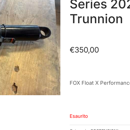
Series 2
Trunnion
€
350,00
FOX Float X Performan
Esaurito