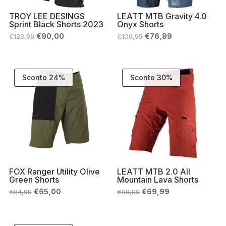
TROY LEE DESINGS
LEATT MTB Gravity 4.0
Sprint Black Shorts 2023
Onyx Shorts
Il
Il
Il
Il
€
90,00
€
76,99
€
129,99
€
109,99
prezzo
prezzo
prezzo
prezzo
originale
attuale
originale
attuale
era:
è:
era:
è:
€129,99.
€90,00.
€109,99.
€76,99.
Sconto 24%
Sconto 30%
FOX Ranger Utility Olive
LEATT MTB 2.0 All
Green Shorts
Mountain Lava Shorts
Il
Il
Il
Il
€
65,00
€
69,99
€
84,99
€
99,99
prezzo
prezzo
prezzo
prezzo
originale
attuale
originale
attuale
era:
è:
era:
è:
€84,99.
€65,00.
€99,99.
€69,99.