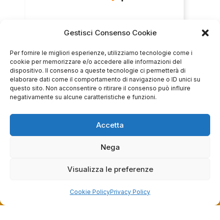
Gestisci Consenso Cookie
Servizio clienti competente, lo consiglio.
Per fornire le migliori esperienze, utilizziamo tecnologie come i
cookie per memorizzare e/o accedere alle informazioni del
0
0
dispositivo. Il consenso a queste tecnologie ci permetterà di
elaborare dati come il comportamento di navigazione o ID unici su
questa settimana
questo sito. Non acconsentire o ritirare il consenso può influire
negativamente su alcune caratteristiche e funzioni.
Commento del venditore
Grazie per le tue belle parole! Siamo lieti che
Accetta
l'acquisto sia andato liscio, e che possiamo
raccolte e verificate da
fornire il servizio giusto a clienti così fantastici.
Nega
Grazie ancora!
Visualizza le preferenze
Cookie Policy
Privacy Policy