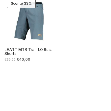
Sconto 33%
LEATT MTB Trail 1.0 Rust
Shorts
Il
Il
€
40,00
€
59,99
prezzo
prezzo
originale
attuale
era:
è:
€59,99.
€40,00.