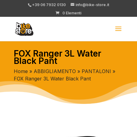
+39 06 7932 0130
info@bike-store.it
0 Elementi
FOX Ranger 3L Water
Black Pant
Home
»
ABBIGLIAMENTO
»
PANTALONI
»
FOX Ranger 3L Water Black Pant