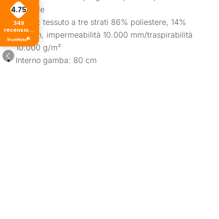
agevole
4.75
Corpo: tessuto a tre strati 86% poliestere, 14%
349
recensioni
elastan, impermeabilità 10.000 mm/traspirabilità
di tutti i
tempi
10.000 g/m²
Interno gamba: 80 cm