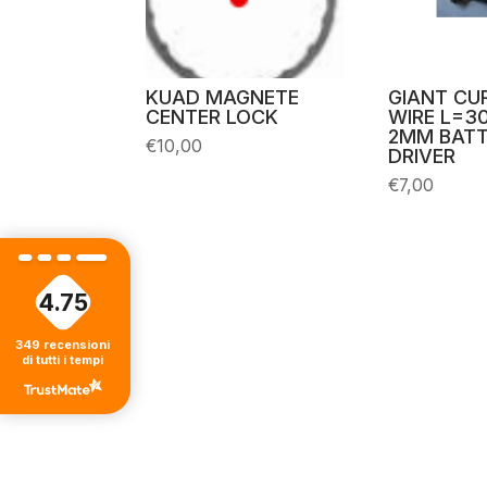
KUAD MAGNETE
GIANT CU
CENTER LOCK
WIRE L=3
2MM BATT
€
10,00
DRIVER
€
7,00
4.75
349
recensioni
di tutti i tempi