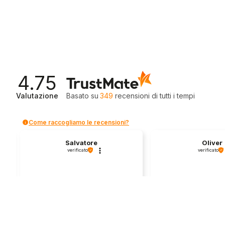
4.75
Valutazione
Basato su
349
recensioni
di tutti i tempi
Come raccogliamo le recensioni?
Salvatore
Oliver
verificato
verificato
Servizio clienti competente, lo
I found a very nice 
consiglio.
bike here! 
0
0
1