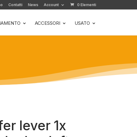
mo
Contatti
News
Account
0 Elementi
LIAMENTO
ACCESSORI
USATO
er lever 1x