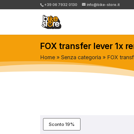
+39 06 7932 0130
info@bike-store.it
FOX transfer lever 1x r
Home
»
Senza categoria
» FOX transfe
Sconto 19%