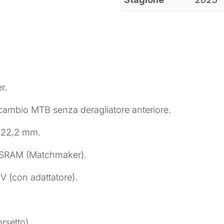
r.
i cambio MTB senza deragliatore anteriore.
 22,2 mm.
er SRAM (Matchmaker).
 (con adattatore).
rsetto).