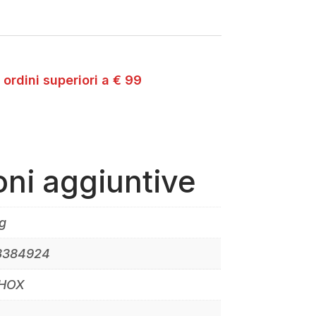
 ordini superiori a € 99
oni aggiuntive
g
3384924
SHOX