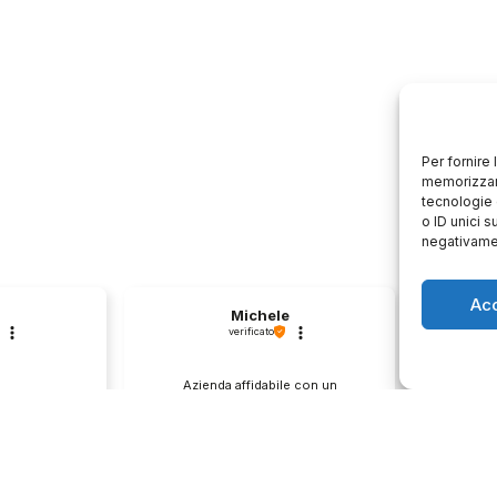
Per fornire
memorizzare
tecnologie 
o ID unici s
negativamen
Ac
Michele
verificato
Azienda affidabile con un
Il pr
second hand
approccio professionale al
descri
️
cliente.💯
0
1
0