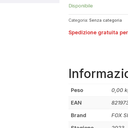
1X
Disponibile
REMOTE
UNDER
Categoria:
Senza categoria
BAR
LEFT
Spedizione gratuita per
QUANTITÀ
Informazi
Peso
0,00 k
EAN
82197
Brand
FOX 
Stagione
2023