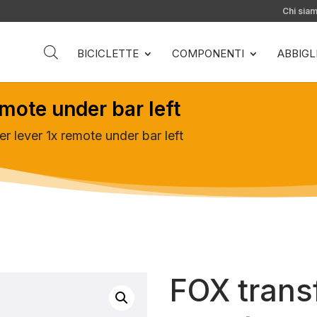
Chi sia
BICICLETTE
COMPONENTI
ABBIG
emote under bar left
r lever 1x remote under bar left
FOX transf