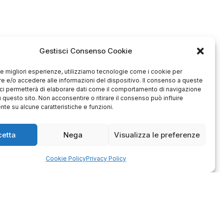
Gestisci Consenso Cookie
 le migliori esperienze, utilizziamo tecnologie come i cookie per
 e/o accedere alle informazioni del dispositivo. Il consenso a queste
ci permetterà di elaborare dati come il comportamento di navigazione
u questo sito. Non acconsentire o ritirare il consenso può influire
te su alcune caratteristiche e funzioni.
cetta
Nega
Visualizza le preferenze
Antonio
Marco
verificato
verificato
Cookie Policy
Privacy Policy
Ottimo approccio al cliente.
Consegna ottima, senza intoppi.
odotto è conforme alla
Senza dubbio un'azienda di alto
zione, sono soddisfatto
livello. Lo consiglio. La confezione
dell'acquisto.
è davvero bella, sembra fatta
apposta per me.
1
0
3
0