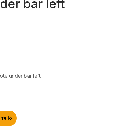
er bar left
rezzo
ttuale
:
79,00.
ote under bar left
rrello