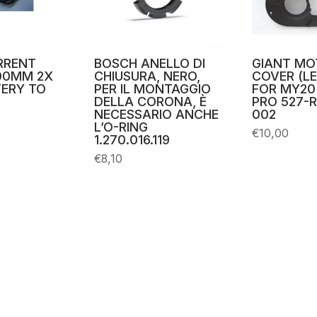
RRENT
BOSCH ANELLO DI
GIANT MO
00MM 2X
CHIUSURA, NERO,
COVER (LE
ERY TO
PER IL MONTAGGIO
FOR MY20 
DELLA CORONA, È
PRO 527-R
NECESSARIO ANCHE
002
L’O-RING
€
10,00
1.270.016.119
€
8,10