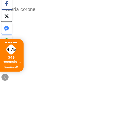
Viteria corone.
4.75
349
recensioni
di tutti i
tempi