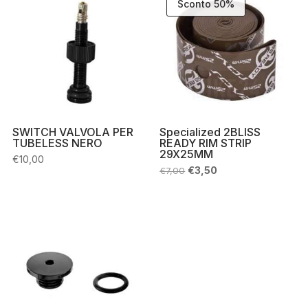
Sconto 50%
SWITCH VALVOLA PER
Specialized 2BLISS
TUBELESS NERO
READY RIM STRIP
29X25MM
€
10,00
Il
Il
€
3,50
€
7,00
prezzo
prezzo
originale
attuale
era:
è:
€7,00.
€3,50.