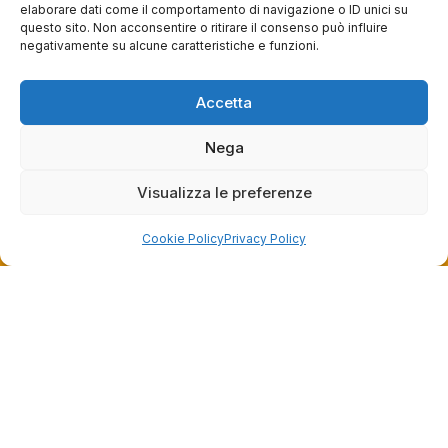
elaborare dati come il comportamento di navigazione o ID unici su
questo sito. Non acconsentire o ritirare il consenso può influire
Commento del venditore
negativamente su alcune caratteristiche e funzioni.
Grazie per le tue belle parole! Siamo lieti che
l'acquisto sia andato liscio, e che possiamo
raccolte e verificate da
fornire il servizio giusto a clienti così fantastici.
Accetta
Grazie ancora!
Nega
Visualizza le preferenze
Cookie Policy
Privacy Policy
Dalla passione per il ciclismo e per le biciclette nasce il
team Bike-Store