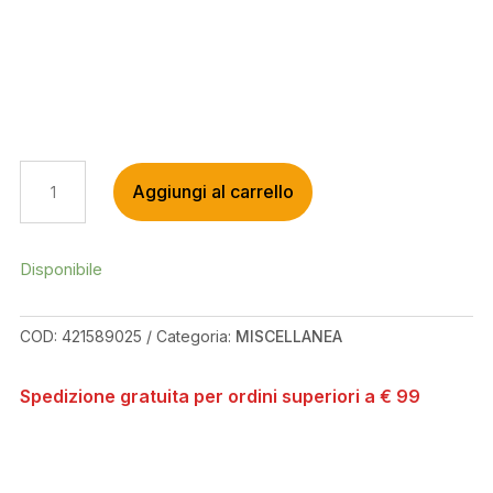
FSA
Aggiungi al carrello
KIT
VITI
FISSAGGIO
CORONA
Disponibile
MEGATOOTH
NAIL
COD:
421589025
Categoria:
MISCELLANEA
RED
BCD104
EE114
Spedizione gratuita per ordini superiori a € 99
QUANTITÀ