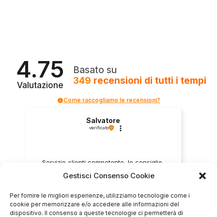
4.75
Basato su
349
recensioni
di tutti i tempi
Valutazione
Come raccogliamo le recensioni?
Salvatore
verificato
Servizio clienti competente, lo consiglio.
Gestisci Consenso Cookie
Per fornire le migliori esperienze, utilizziamo tecnologie come i
0
0
cookie per memorizzare e/o accedere alle informazioni del
dispositivo. Il consenso a queste tecnologie ci permetterà di
questa settimana