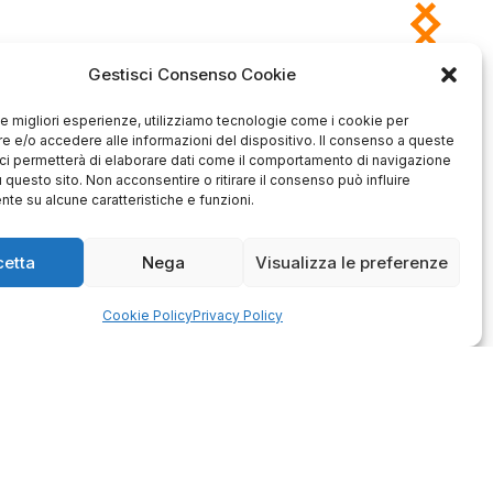
Gestisci Consenso Cookie
 le migliori esperienze, utilizziamo tecnologie come i cookie per
Antonio
Marco
 e/o accedere alle informazioni del dispositivo. Il consenso a queste
verificato
verificato
ci permetterà di elaborare dati come il comportamento di navigazione
u questo sito. Non acconsentire o ritirare il consenso può influire
Ottimo approccio al cliente.
Consegna ottima, senza intoppi.
odotto è conforme alla
te su alcune caratteristiche e funzioni.
Senza dubbio un'azienda di alto
zione, sono soddisfatto
livello. Lo consiglio. La confezione
dell'acquisto.
è davvero bella, sembra fatta
cetta
Nega
Visualizza le preferenze
apposta per me.
1
0
3
0
Cookie Policy
Privacy Policy
questo mese
questo mese
mmento del venditore
Commento del venditore
enti della tua bella
Ci rende molto felici vedere la tua
 e della fiducia. Siamo
fantastica recensione! Lavoriamo
lienti fantastici come te.
sodo per soddisfare le esigenze di
rsonale del negozio.
clienti come te, e siamo contenti di
esserci riusciti. Speriamo che