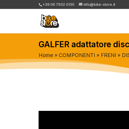
+39 06 7932 0130
info@bike-store.it
GALFER adattatore di
Home
»
COMPONENTI
»
FRENI
»
DI