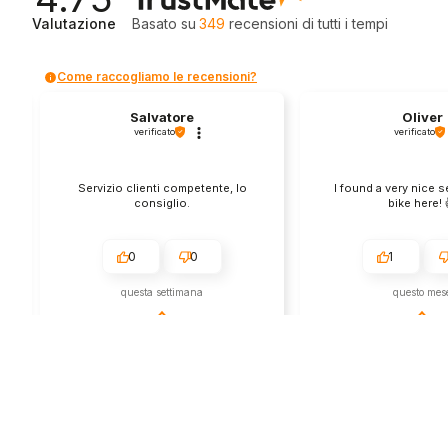
Valutazione
Basato su
349
recensioni
di tutti i tempi
Come raccogliamo le recensioni?
Salvatore
Oliver
verificato
verificato
Servizio clienti competente, lo
I found a very nice 
consiglio.
bike here! 
0
0
1
questa settimana
questo mes
Commento del venditore
Commento del v
Grazie per le tue belle parole! Siamo
Grazie per una recens
lieti che l'acquisto sia andato liscio,
positiva - è un piacere 
e che possiamo fornire il servizio
così! Apprezziamo il t
giusto a clienti così fantastici. Grazie
sforzo che metti nel c
ancora!
tua esperienza con no