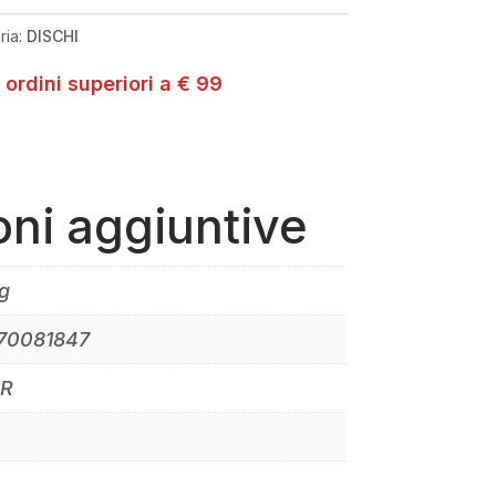
ria:
DISCHI
 ordini superiori a € 99
oni aggiuntive
g
70081847
ER