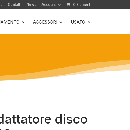
mo
Contatti
News
Account
0 Elementi
LIAMENTO
ACCESSORI
USATO
attatore disco