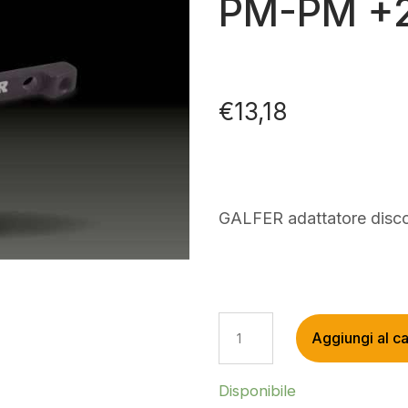
PM-PM +
€
13,18
GALFER adattatore dis
GALFER
Aggiungi al ca
ADATTATORE
DISCO
PM-
Disponibile
PM