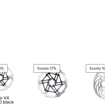
10%
Sconto 17%
Sconto 1
o V4
0 black