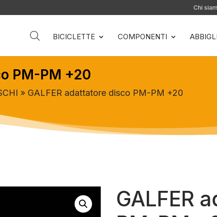
Chi sia
BICICLETTE
COMPONENTI
ABBIG
sco PM-PM +20
SCHI
» GALFER adattatore disco PM-PM +20
GALFER ad