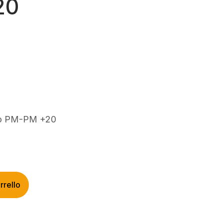
20
co PM-PM +20
rrello