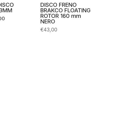
ISCO
DISCO FRENO
03MM
BRAKCO FLOATING
ROTOR 160 mm
Il
00
NERO
zo
prezzo
nale
attuale
€
43,00
è:
0.
€28,00.