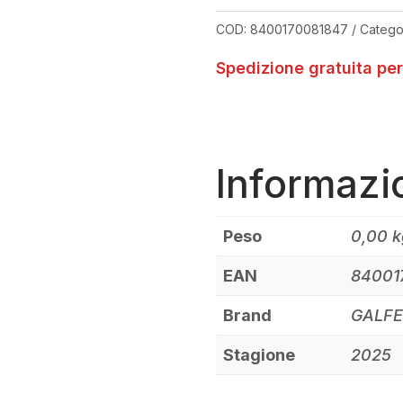
+20
COD:
8400170081847
Catego
QUANTITÀ
Spedizione gratuita per
Informazi
Peso
0,00 k
EAN
84001
Brand
GALF
Stagione
2025