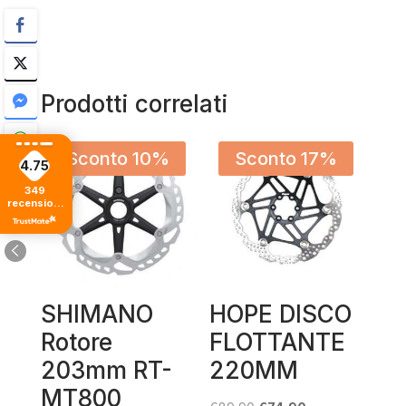
Prodotti correlati
Sconto 10%
Sconto 17%
4.75
349
recensioni
di tutti i
tempi
SHIMANO
HOPE DISCO
Rotore
FLOTTANTE
203mm RT-
220MM
MT800