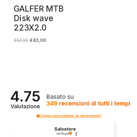
GALFER MTB
Disk wave
223X2.0
Il
Il
€
52,90
€
42,00
prezzo
prezzo
originale
attuale
era:
è:
€52,90.
€42,00.
4.75
Basato su
349
recensioni
di tutti i tempi
Valutazione
Come raccogliamo le recensioni?
Salvatore
verificato