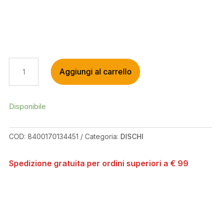
GALFER
Aggiungi al carrello
MTB
DISK
SHARK
203X2.0
Disponibile
QUANTITÀ
COD:
8400170134451
Categoria:
DISCHI
Spedizione gratuita per ordini superiori a € 99