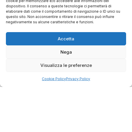
cookie per memorizzare e/o accedere alle informazioni del
00173 Roma
dispositivo. Il consenso a queste tecnologie ci permetterà di
elaborare dati come il comportamento di navigazione o ID unici su
+39 06 7932 0130
questo sito. Non acconsentire o ritirare il consenso può influire
negativamente su alcune caratteristiche e funzioni.
info@bike-store.it
Accetta
WhatsApp
Nega
Orari negozio
Visualizza le preferenze
Lun: 15 – 19
Mar – Sab: 10 – 13:30 ⇢ 14:30 – 19:00
Cookie Policy
Privacy Policy
Dom: chiuso
Servizi
Easy Ride
30gg0rischi
Servizi Officina
Valutazione usato