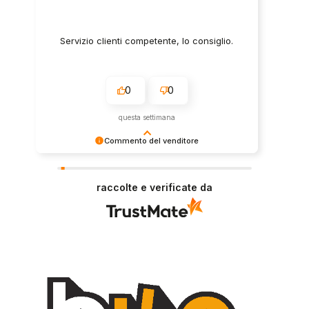
Servizio clienti competente, lo consiglio.
0
0
questa settimana
Commento del venditore
Grazie per le tue belle parole! Siamo lieti che
l'acquisto sia andato liscio, e che possiamo
raccolte e verificate da
fornire il servizio giusto a clienti così fantastici.
Grazie ancora!