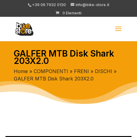
+39 06 7932 0130
info@bike-store.it
0 Elementi
GALFER MTB Disk Shark
203X2.0
Home
»
COMPONENTI
»
FRENI
»
DISCHI
»
GALFER MTB Disk Shark 203X2.0