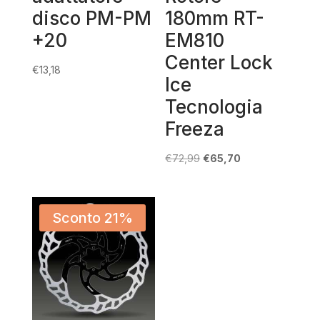
disco PM-PM
180mm RT-
+20
EM810
Center Lock
€
13,18
Ice
Tecnologia
Freeza
Il
Il
€
72,99
€
65,70
prezzo
prezzo
originale
attuale
era:
è:
Sconto 21%
€72,99.
€65,70.