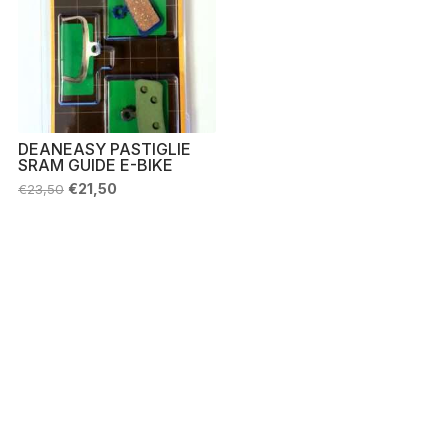
DEANEASY PASTIGLIE
SRAM GUIDE E-BIKE
Il
Il
€
21,50
€
23,50
prezzo
prezzo
originale
attuale
era:
è:
€23,50.
€21,50.