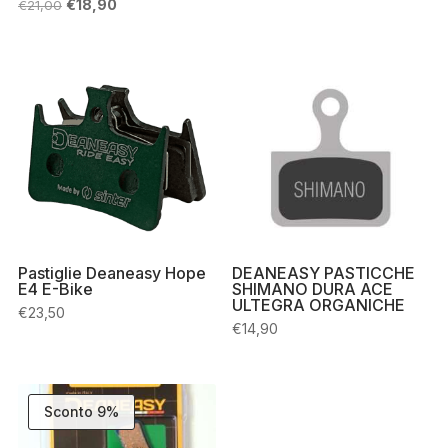
Il
Il
€
18,90
€
21,00
prezzo
prezzo
originale
attuale
era:
è:
€21,00.
€18,90.
Pastiglie Deaneasy Hope
DEANEASY PASTICCHE
E4 E-Bike
SHIMANO DURA ACE
ULTEGRA ORGANICHE
€
23,50
€
14,90
Sconto 9%