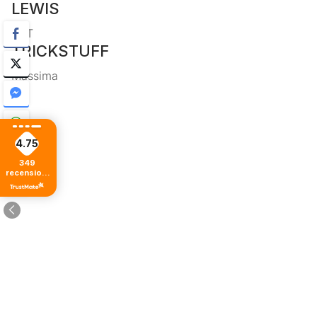
LEWIS
LHT
TRICKSTUFF
Massima
4.75
349
recensioni
di tutti i
tempi