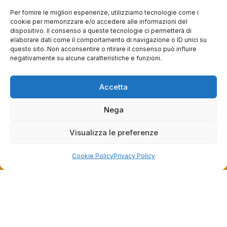
Per fornire le migliori esperienze, utilizziamo tecnologie come i
cookie per memorizzare e/o accedere alle informazioni del
0
0
dispositivo. Il consenso a queste tecnologie ci permetterà di
elaborare dati come il comportamento di navigazione o ID unici su
questa settimana
questo sito. Non acconsentire o ritirare il consenso può influire
negativamente su alcune caratteristiche e funzioni.
Commento del venditore
Grazie per le tue belle parole! Siamo lieti che
l'acquisto sia andato liscio, e che possiamo
Accetta
raccolte e verificate da
fornire il servizio giusto a clienti così fantastici.
Grazie ancora!
Nega
Visualizza le preferenze
Cookie Policy
Privacy Policy
Dalla passione per il ciclismo e per le biciclette nasce il
team Bike-Store