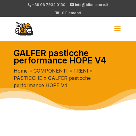
+39 06 7932 0130
info@bike-store.it
0 Elementi
GALFER pasticche
performance HOPE V4
Home
»
COMPONENTI
»
FRENI
»
PASTICCHE
» GALFER pasticche
performance HOPE V4