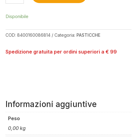
PERFORMANCE
HOPE
V4
Disponibile
QUANTITÀ
COD:
8400160086814
Categoria:
PASTICCHE
Spedizione gratuita per ordini superiori a € 99
Informazioni aggiuntive
Peso
0,00 kg