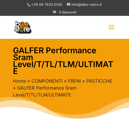
+39 06 7932 0130
info@bike-store.it
0 Elementi
GALFER Performance
Sram
Level/T/TL/TLM/ULTIMAT
E
Home
»
COMPONENTI
»
FRENI
»
PASTICCHE
» GALFER Performance Sram
Level/T/TL/TLM/ULTIMATE