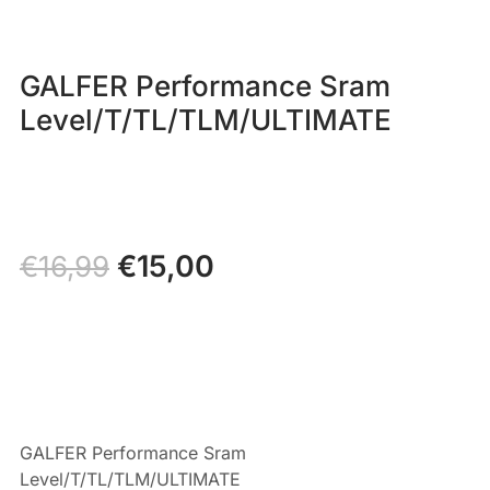
GALFER Performance Sram
Level/T/TL/TLM/ULTIMATE
Il
€
15,00
Il
€
16,99
prezzo
prezzo
originale
attuale
era:
è:
€16,99.
€15,00.
GALFER Performance Sram
Level/T/TL/TLM/ULTIMATE