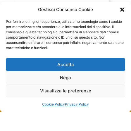
Gestisci Consenso Cookie
Servizio clienti competente, lo consiglio.
Per fornire le migliori esperienze, utilizziamo tecnologie come i cookie
per memorizzare e/o accedere alle informazioni del dispositivo. Il
0
0
consenso a queste tecnologie ci permetterà di elaborare dati come il
comportamento di navigazione o ID unici su questo sito. Non
acconsentire o ritirare il consenso può influire negativamente su alcune
questa settimana
caratteristiche e funzioni.
Commento del venditore
Grazie per le tue belle parole! Siamo lieti che
Accetta
l'acquisto sia andato liscio, e che possiamo fornire il
raccolte e verificate da
servizio giusto a clienti così fantastici. Grazie
Nega
ancora!
Visualizza le preferenze
Cookie Policy
Privacy Policy