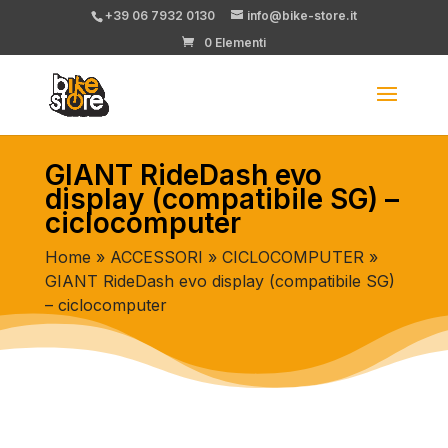
+39 06 7932 0130
info@bike-store.it
0 Elementi
GIANT RideDash evo
display (compatibile SG) –
ciclocomputer
Home
»
ACCESSORI
»
CICLOCOMPUTER
»
GIANT RideDash evo display (compatibile SG)
– ciclocomputer