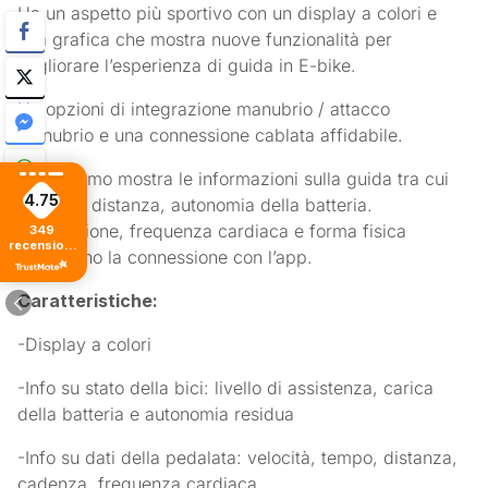
Ha un aspetto più sportivo con un display a colori e
una grafica che mostra nuove funzionalità per
migliorare l’esperienza di guida in E-bike.
Ha opzioni di integrazione manubrio / attacco
manubrio e una connessione cablata affidabile.
Lo schermo mostra le informazioni sulla guida tra cui
4.75
velocità, distanza, autonomia della batteria.
Navigazione, frequenza cardiaca e forma fisica
349
recensioni
richiedono la connessione con l’app.
di tutti i
tempi
Caratteristiche:
-Display a colori
-Info su stato della bici: livello di assistenza, carica
della batteria e autonomia residua
-Info su dati della pedalata: velocità, tempo, distanza,
cadenza, frequenza cardiaca