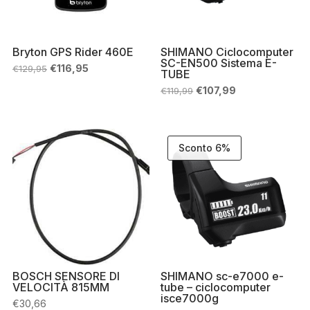
Bryton GPS Rider 460E
SHIMANO Ciclocomputer
SC-EN500 Sistema E-
Il
Il
€
116,95
€
129,95
TUBE
prezzo
prezzo
originale
attuale
Il
Il
€
107,99
€
119,99
era:
è:
prezzo
prezzo
€129,95.
€116,95.
originale
attuale
era:
è:
€119,99.
€107,99.
Sconto 6%
BOSCH SENSORE DI
SHIMANO sc-e7000 e-
VELOCITÀ 815MM
tube – ciclocomputer
isce7000g
€
30,66