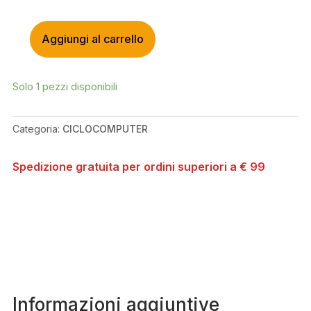
Aggiungi al carrello
GIANT
RIDEDASH
EVO
Solo 1 pezzi disponibili
DISPLAY
(COMPATIBILE
SG)
Categoria:
CICLOCOMPUTER
-
CICLOCOMPUTER
Spedizione gratuita per ordini superiori a € 99
QUANTITÀ
Informazioni aggiuntive