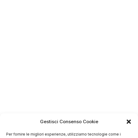
Gestisci Consenso Cookie
4.75
Basato su
Per fornire le migliori esperienze, utilizziamo tecnologie come i
349
recensioni
di tutti i tempi