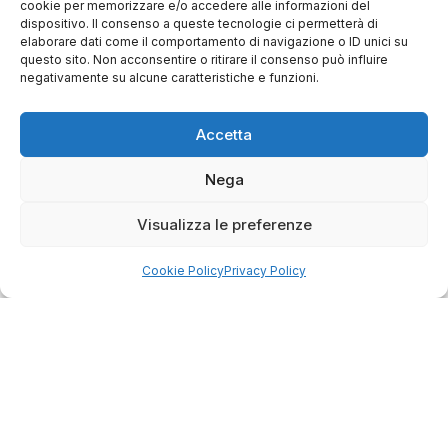
cookie per memorizzare e/o accedere alle informazioni del
Valutazione
dispositivo. Il consenso a queste tecnologie ci permetterà di
Come raccogliamo le recensioni?
elaborare dati come il comportamento di navigazione o ID unici su
questo sito. Non acconsentire o ritirare il consenso può influire
negativamente su alcune caratteristiche e funzioni.
Salvatore
verificato
Accetta
Servizio clienti competente, lo consiglio.
Nega
Visualizza le preferenze
0
0
Cookie Policy
Privacy Policy
questa settimana
Commento del venditore
Grazie per le tue belle parole! Siamo lieti che
l'acquisto sia andato liscio, e che possiamo
raccolte e verificate da
fornire il servizio giusto a clienti così fantastici.
Grazie ancora!